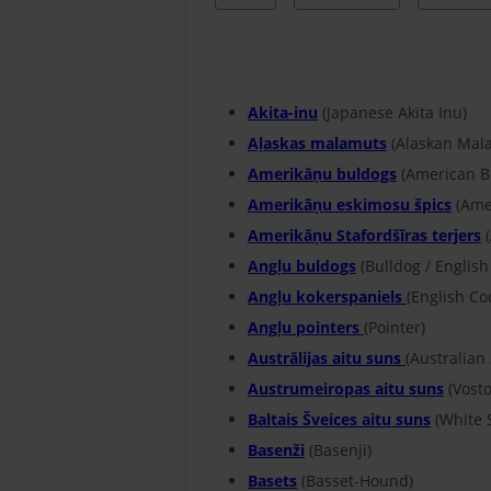
Akita-inu
(Japanese Akita Inu)
Aļaskas malamuts
(Alaskan Mal
Amerikāņu buldogs
(American Bu
Amerikāņu eskimosu špics
(Ame
Amerikāņu Stafordšīras terjers
(
Angļu buldogs
(Bulldog / English
Angļu kokerspaniels
(English Co
Angļu pointers
(Pointer)
Austrālijas aitu suns
(Australian
Austrumeiropas aitu suns
(Vost
Baltais Šveices aitu suns
(White 
Basenži
(Basenji)
Basets
(Basset-Hound)