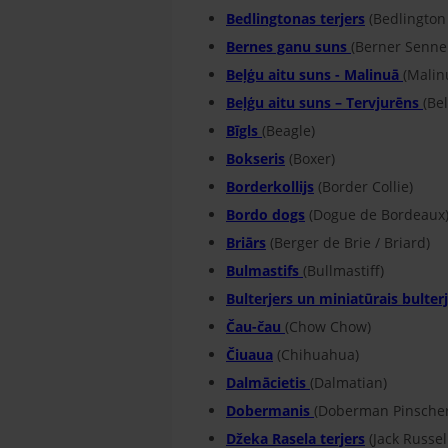
Bedlingtonas terjers
(Bedlington 
Bernes ganu suns
(Berner Senne
Beļģu aitu suns - Malinuā
(Malin
Beļģu aitu suns – Tervjurēns
(Be
Bīgls
(Beagle)
Bokseris
(Boxer)
Borderkollijs
(Border Collie)
Bordo dogs
(Dogue de Bordeaux
Briārs
(Berger de Brie / Briard)
Bulmastifs
(Bullmastiff)
Bulterjers un miniatūrais bulter
Čau-čau
(Chow Chow)
Čiuaua
(Chihuahua)
Dalmācietis
(Dalmatian)
Dobermanis
(Doberman Pinsche
Džeka Rasela terjers
(Jack Russell