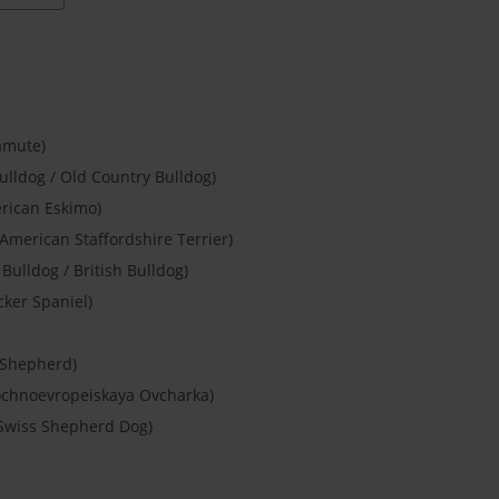
amute)
lldog / Old Country Bulldog)
rican Eskimo)
American Staffordshire Terrier)
 Bulldog / British Bulldog)
cker Spaniel)
 Shepherd)
ochnoevropeiskaya Ovcharka)
Swiss Shepherd Dog)