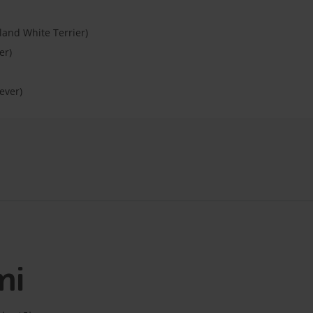
land White Terrier)
er)
ever)
mi