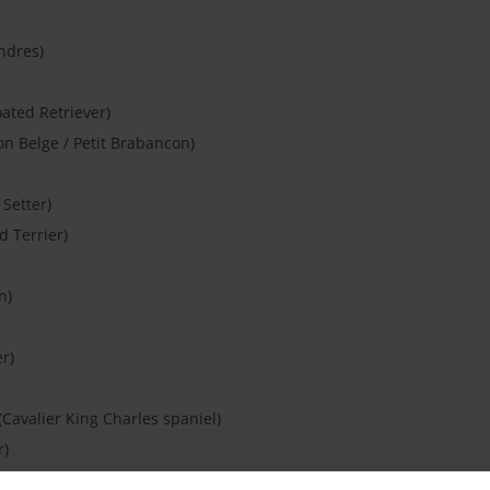
ndres)
oated Retriever)
fon Belge / Petit Brabancon)
 Setter)
ed Terrier)
n)
r)
(Cavalier King Charles spaniel)
r)
llie / Scotch Collie / Collie Rouge)