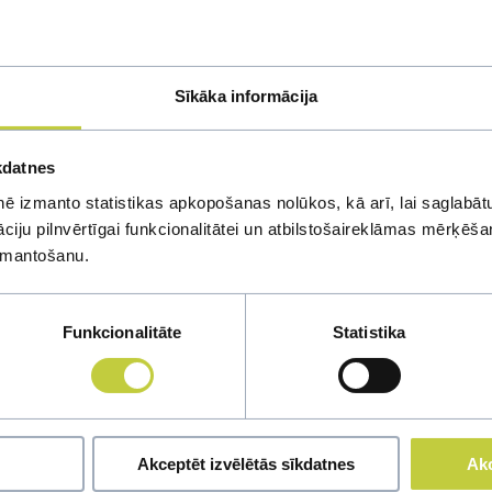
ussian Toy Terrier)
triever)
Sīkāka informācija
nd)
er Schweizer Sennenhund)
kdatnes
/ Black Russian Terrier)
ē izmanto statistikas apkopošanas nolūkos, kā arī, lai saglabātu
 / Giant Schnauzer)
iju pilnvērtīgai funkcionalitātei un atbilstošaireklāmas mērķēšana
auzer)
izmantošanu.
letano)
Funkcionalitāte
Statistika
Akceptēt izvēlētās sīkdatnes
Akc
ssell Terrier)