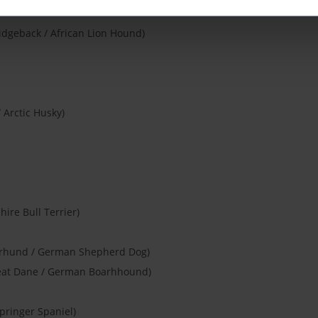
idgeback / African Lion Hound)
 Arctic Husky)
hire Bull Terrier)
rhund / German Shepherd Dog)
eat Dane / German Boarhhound)
pringer Spaniel)