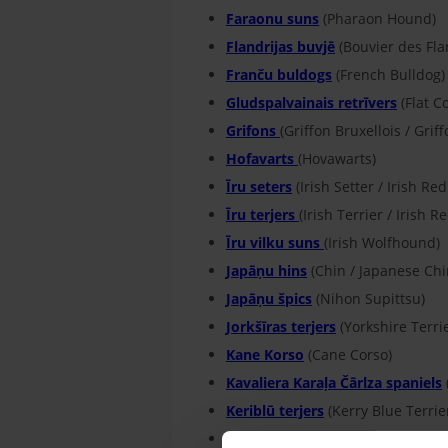
Faraonu suns
(Pharaon Hound)
Flandrijas buvjē
(Bouvier des Fla
Franču buldogs
(French Bulldog)
Gludspalvainais retrīvers
(Flat C
Grifons
(Griffon Bruxellois / Grif
Hofavarts
(Hovawarts)
Īru seters
(Irish Setter / Irish Red
Īru terjers
(Irish Terrier / Irish R
Īru vilku suns
(Irish Wolfhound)
Japāņu hins
(Chin / Japanese Chi
Japāņu špics
(Nihon Supittsu)
Jorkšīras terjers
(Yorkshire Terrie
Kane Korso
(Cane Corso)
Kavaliera Karaļa Čārlza spaniels
Keriblū terjers
(Kerry Blue Terrie
Kollijs
(Garspalvainais kollijs) (Co