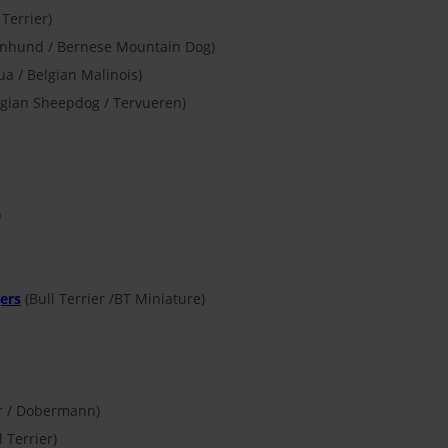
Terrier)
nhund / Bernese Mountain Dog)
ua / Belgian Malinois)
lgian Sheepdog / Tervueren)
)
jers
(Bull Terrier /BT Miniature)
r / Dobermann)
 Terrier)