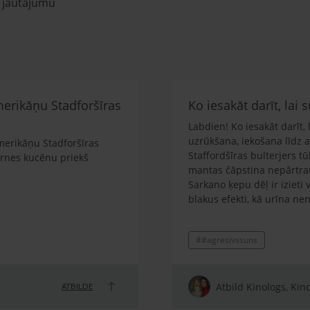
u jautājumu
merikāņu Stadforšīras
Ko iesakāt darīt, lai
Labdien! Ko iesakāt darīt,
uzrūkšana, iekošana līdz a
merikāņu Stadforšīras
Staffordšīras bulterjers tū
irnes kucēnu priekš
mantas čāpstina nepārtrauk
Sarkano ķepu dēļ ir izieti v
blakus efekti, kā urīna ne
iekšēji ir stresains, lai ga
pret citiem suņiem. Kaķus 
##agresivssuns
mīlēts un lolots, nav sists 
pamatkomandas. Novērots, k
var uzrūkt, atņirdzot zobus.
vai iekost rokā līdz asinī
Atbild Kinologs, Kin
ATBILDE
Vīru klausa, bet arī tam s