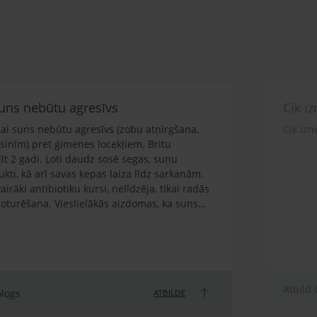
 suns nebūtu agresīvs
Cik i
 lai suns nebūtu agresīvs (zobu atņirgšana,
Cik iz
sinīm) pret ģimenes locekļiem. Britu
līt 2 gadi. Ļoti daudz sosē segas, suņu
ti, kā arī savas ķepas laiza līdz sarkanām.
airāki antibiotiku kursi, nelīdzēja, tikai radās
noturēšana. Vieslielākās aizdomas, ka suns
n ir mierīga vide, sava vieta. Agresīvi izturas
neaiztiek, jo ģimenē ir istabas kaķis. Suns ir
vai citādi biedēts, traumēts. Prot
a ir ļoti spītīgs. Ja nevēlas veikt komandu,
 Ja tiek atgrūsts, jo lec virsū, arī spēj uzrūkt,
Atbild 
m. Ir sakodis pusaudžus ģimenē, gan mani.
ologs
ATBILDE
pēj uzrūkt, atņirdzot zobus. Barotāja esmu es