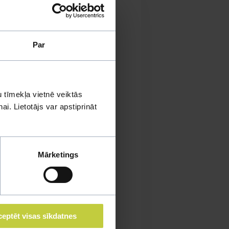
Par
 tīmekļa vietnē veiktās
i. Lietotājs var apstiprināt
Mārketings
eptēt visas sīkdatnes