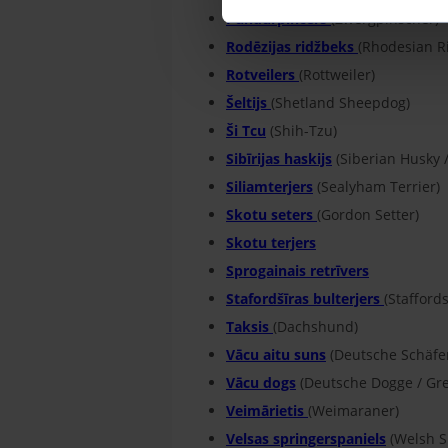
Pundurpinčers
(Zwergpinscher)
Rodēzijas ridžbeks
(Rhodesian R
Rotveilers
(Rottweiler)
Šeltijs
(Shetland Sheepdog)
Ši Tcu
(Shih-Tzu)
Sibīrijas haskijs
(Siberian Husky /
Siliamterjers
(Sealyham Terrier)
Skotu seters
(Gordon Setter)
Skotu terjers
Sprogainais retrīvers
Stafordšīras bulterjers
(Staffords
Taksis
(Dachshund)
Vācu aitu suns
(Deutsche Schäfe
Vācu dogs
(Deutsche Dogge / Gr
Veimārietis
(Weimaraner)
Velsas springerspaniels
(Welsh S