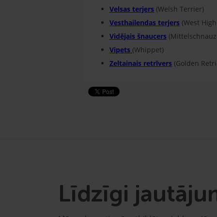
Velsas terjers
(Welsh Terrier)
Vesthailendas terjers
(West High
Vidējais šnaucers
(Mittelschnauz
Vipets
(Whippet)
Zeltainais retrīvers
(Golden Retri
Līdzīgi jautāju