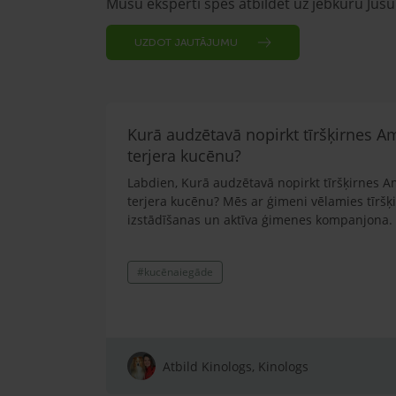
Mūsu eksperti spēs atbildēt uz jebkuru Jūs
UZDOT JAUTĀJUMU
Kurā audzētavā nopirkt tīršķirnes A
terjera kucēnu?
Labdien, Kurā audzētavā nopirkt tīršķirnes A
terjera kucēnu? Mēs ar ģimeni vēlamies tīršķ
izstādīšanas un aktīva ģimenes kompanjona.
#kucēnaiegāde
Atbild Kinologs, Kinologs