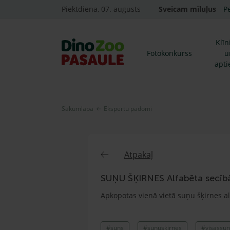
Piektdiena, 07. augusts
Sveicam mīluļus
P
Klīn
Fotokonkurss
u
apti
Sākumlapa
Ekspertu padomi
Atpakaļ
SUŅU ŠĶIRNES Alfabēta secīb
Apkopotas vienā vietā suņu šķirnes a
#suns
#sunuskirnes
#visassun