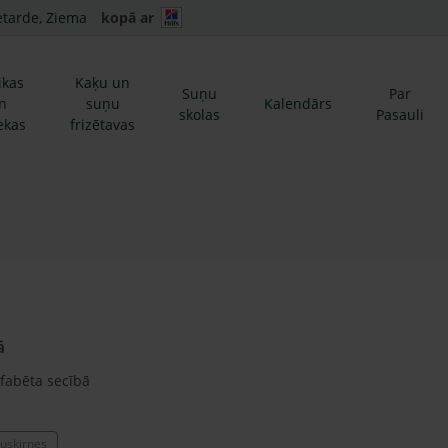
etarde, Ziema
kopā ar
ikas
Kaķu un
Suņu
Par
n
suņu
Kalendārs
skolas
Pasauli
ekas
frizētavas
ā
lfabēta secībā
uskirnes