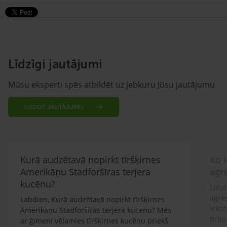
Līdzīgi jautājumi
Mūsu eksperti spēs atbildēt uz jebkuru Jūsu jautājumu
UZDOT JAUTĀJUMU
Kurā audzētavā nopirkt tīršķirnes
Ko i
Amerikāņu Stadforšīras terjera
agr
kucēnu?
Labdi
agre
Labdien, Kurā audzētavā nopirkt tīršķirnes
ieko
Amerikāņu Stadforšīras terjera kucēnu? Mēs
Britu
ar ģimeni vēlamies tīršķirnes kucēnu priekš