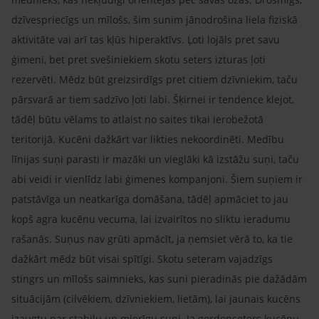
dzīvespriecīgs un mīlošs, šim sunim jānodrošina liela fiziskā
aktivitāte vai arī tas kļūs hiperaktīvs. Ļoti lojāls pret savu
ģimeni, bet pret svešiniekiem skotu seters izturas ļoti
rezervēti. Mēdz būt greizsirdīgs pret citiem dzīvniekim, taču
pārsvarā ar tiem sadzīvo ļoti labi. Šķirnei ir tendence klejot,
tādēļ būtu vēlams to atlaist no saites tikai ierobežotā
teritorijā. Kucēni dažkārt var likties nekoordinēti. Medību
līnijas suņi parasti ir mazāki un vieglāki kā izstāžu suņi, taču
abi veidi ir vienlīdz labi ģimenes kompanjoni. Šiem suņiem ir
patstāvīga un neatkarīga domāšana, tādēļ apmāciet to jau
kopš agra kucēnu vecuma, lai izvairītos no sliktu ieradumu
rašanās. Suņus nav grūti apmācīt, ja ņemsiet vērā to, ka tie
dažkārt mēdz būt visai spītīgi. Skotu seteram vajadzīgs
stingrs un mīlošs saimnieks, kas suni pieradinās pie dažādām
situācijām (cilvēkiem, dzīvniekiem, lietām), lai jaunais kucēns
izaugtu par stabilu un mierīgu suni. Ja gordonseters kucēnu