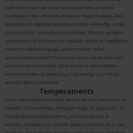
astes saknes tā ir ļoti plata, taču uz galu kļūst smailāka.
Priekškājas ir labi attīstītas un taisnas. Ķepas ir apaļas, biezi
apmatotas un atgādina kaķa ķepas, pirksti- arkveidīgi uzliekti.
„Liekie pirkstiņi” no ķepām būtu jāatdala. Mīkstais spīdīgais
apmatojums var būt taisns vai nedaudz viļņots, ar bagātīgiem
matiem uz kājām, muguras, ausīm un astes. Astes
apmatojumam jāveido trīsstūrveida forma līdz ar astes gala
smailumu. Krāsai vienmēr jābūt melnai ar labi izteiktām
brūnām iezīmēm, to lokalizācija ir ļoti svarīga un ir stingri
atrunāta šķirnes standartā.
Temperaments
Skotu seters atšķiras no citām šķirnēm ar savu paklausību un
lojalitāti. Tas ir padevīgs, pieklājīgs, maigs un jūtīgs suns. Tā
ir pateicīga kompanjona šķirne, jo lieliski saprotas ar
bērniem. Inteliģents un vienmēr gatavs darboties, tas ir labs
mednieks, kas nekļūdīgi orientējas pēc savas ožas. Drosmīgs,