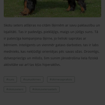
Skotu seters atšķiras no citām šķirnēm ar savu paklausību un
lojalitāti. Tas ir padevīgs, pieklājīgs, maigs un jūtīgs suns. Tā
ir pateicīga kompanjona šķirne, jo lieliski saprotas ar
bērniem. Inteliģents un vienmēr gatavs darboties, tas ir labs
mednieks, kas nekļūdīgi orientējas pēc savas ožas. Drosmīgs,
dzīvespriecīgs un mīlošs, šim sunim jānodrošina liela fiziskā
aktivitāte vai arī tas kļūs hiperaktīvs.
#suns
#sunuskirnes
#skirnesapraksts
#skotuseters
#skotuseteraattels