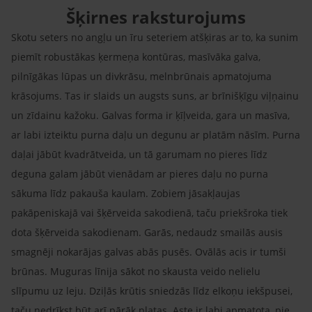
Šķirnes raksturojums
Skotu seters no angļu un īru seteriem atšķiras ar to, ka sunim
piemīt robustākas ķermeņa kontūras, masīvāka galva,
pilnīgākas lūpas un divkrāsu, melnbrūnais apmatojuma
krāsojums. Tas ir slaids un augsts suns, ar brīnišķīgu viļņainu
un zīdainu kažoku. Galvas forma ir ķīļveida, gara un masīva,
ar labi izteiktu purna daļu un degunu ar platām nāsīm. Purna
daļai jābūt kvadrātveida, un tā garumam no pieres līdz
deguna galam jābūt vienādam ar pieres daļu no purna
sākuma līdz pakauša kaulam. Zobiem jāsakļaujas
pakāpeniskajā vai šķērveida sakodienā, taču priekšroka tiek
dota šķērveida sakodienam. Garās, nedaudz smailās ausis
smagnēji nokarājas galvas abās pusēs. Ovālās acis ir tumši
brūnas. Muguras līnija sākot no skausta veido nelielu
slīpumu uz leju. Dziļās krūtis sniedzās līdz elkoņu iekšpusei,
taču nedrīkst būt arī pārāk platas. Aste ir labi apmatota, pie