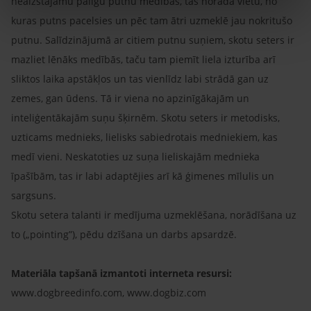
neaizstājamu palīgu putnu medībās, tas norāda vietu, no
kuras putns pacelsies un pēc tam ātri uzmeklē jau nokritušo
putnu. Salīdzinājumā ar citiem putnu suņiem, skotu seters ir
mazliet lēnāks medībās, taču tam piemīt liela izturība arī
sliktos laika apstākļos un tas vienlīdz labi strādā gan uz
zemes, gan ūdens. Tā ir viena no apzinīgākajām un
inteliģentākajām suņu šķirnēm. Skotu seters ir metodisks,
uzticams mednieks, lielisks sabiedrotais medniekiem, kas
medī vieni. Neskatoties uz suņa lieliskajām mednieka
īpašībām, tas ir labi adaptējies arī kā ģimenes mīlulis un
sargsuns.
Skotu setera talanti ir medījuma uzmeklēšana, norādīšana uz
to („pointing”), pēdu dzīšana un darbs apsardzē.
Materiāla tapšanā izmantoti interneta resursi:
www.dogbreedinfo.com, www.dogbiz.com