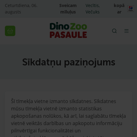
Ceturtdiena, 06.
Sveicam
Vecītis,
kopā
augusts
mīluļus
Večuks
ar
Sīkdatņu paziņojums
Šī tīmekļa vietne izmanto sīkdatnes. Sīkdatnes
mūsu tīmekļa vietnē izmanto statistikas
apkopošanas nolūkos, kā arī, lai saglabātu tīmekļa
vietnē veiktās darbības un apkopotu informāciju
pilnvērtīgai funkcionalitātei un