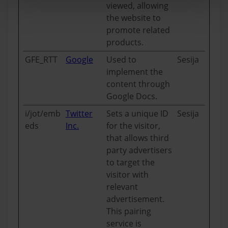
viewed, allowing
the website to
promote related
products.
GFE_RTT
Google
Used to
Sesija
implement the
content through
Google Docs.
i/jot/emb
Twitter
Sets a unique ID
Sesija
eds
Inc.
for the visitor,
that allows third
party advertisers
to target the
visitor with
relevant
advertisement.
This pairing
service is