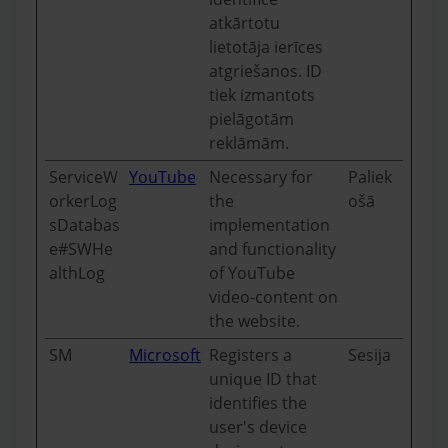
atkārtotu
lietotāja ierīces
atgriešanos. ID
tiek izmantots
pielāgotām
reklāmām.
ServiceW
YouTube
Necessary for
Paliek
orkerLog
the
ošā
sDatabas
implementation
e#SWHe
and functionality
althLog
of YouTube
video-content on
the website.
SM
Microsoft
Registers a
Sesija
unique ID that
identifies the
user's device