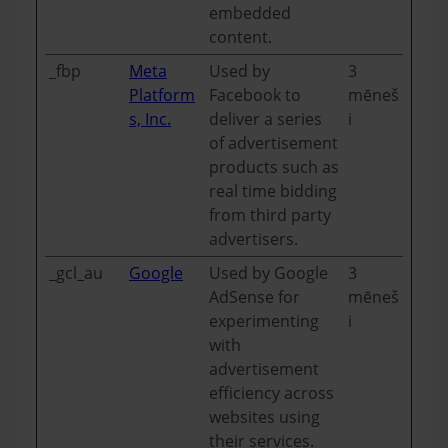
embedded
content.
_fbp
Meta
Used by
3
Platform
Facebook to
mēneš
s, Inc.
deliver a series
i
of advertisement
products such as
real time bidding
from third party
advertisers.
_gcl_au
Google
Used by Google
3
AdSense for
mēneš
experimenting
i
with
advertisement
efficiency across
websites using
their services.