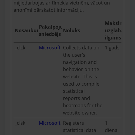
mijiedarbojas ar tīmekļa vietnēm, vācot un
anonīmi pārskatot informāciju.
Maksimālai
Pakalpojumu
Nosaukums
Nolūks
uzglabāšan
sniedzējs
ilgums
_clck
Microsoft
Collects data on
1 gads
the user’s
navigation and
behavior on the
website. This is
used to compile
statistical
reports and
heatmaps for the
website owner.
_clsk
Microsoft
Registers
1
statistical data
diena