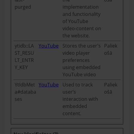
purged
implementation
and functionality
of YouTube
video-content on
the website.
ytidb::LA
YouTube
Stores the user's
Paliek
ST_RESU
video player
ošā
LT_ENTR
preferences
Y_KEY
using embedded
YouTube video
YtIdbMet
YouTube
Used to track
Paliek
a#databa
user’s
ošā
ses
interaction with
embedded
content.