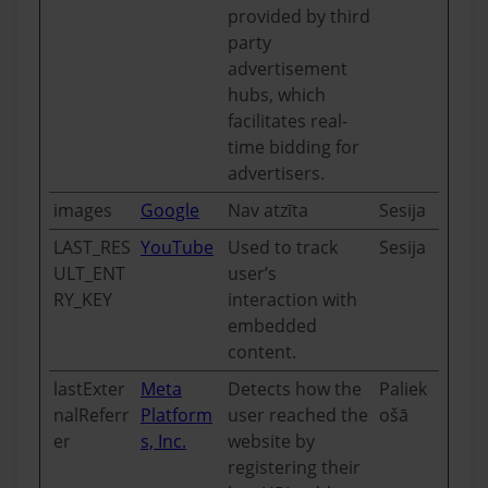
provided by third
party
advertisement
hubs, which
facilitates real-
time bidding for
advertisers.
images
Google
Nav atzīta
Sesija
LAST_RES
YouTube
Used to track
Sesija
ULT_ENT
user’s
RY_KEY
interaction with
embedded
content.
lastExter
Meta
Detects how the
Paliek
nalReferr
Platform
user reached the
ošā
er
s, Inc.
website by
registering their