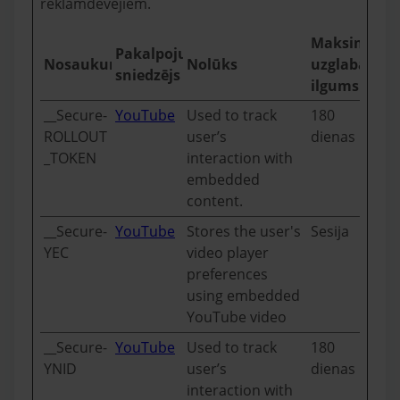
reklāmdevējiem.
Maksimālai
Pakalpojumu
Nosaukums
Nolūks
uzglabāšan
sniedzējs
ilgums
__Secure-
YouTube
Used to track
180
ROLLOUT
user’s
dienas
_TOKEN
interaction with
embedded
content.
__Secure-
YouTube
Stores the user's
Sesija
YEC
video player
preferences
using embedded
YouTube video
__Secure-
YouTube
Used to track
180
YNID
user’s
dienas
interaction with