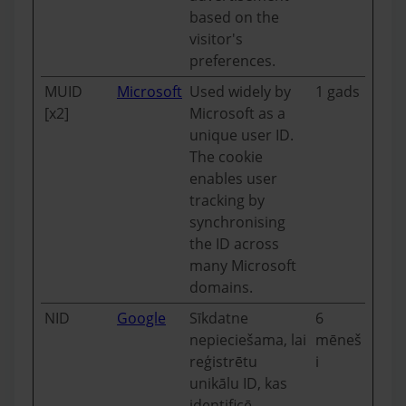
based on the
visitor's
preferences.
MUID
Microsoft
Used widely by
1 gads
[x2]
Microsoft as a
unique user ID.
The cookie
enables user
tracking by
synchronising
the ID across
many Microsoft
domains.
NID
Google
Sīkdatne
6
nepieciešama, lai
mēneš
reģistrētu
i
unikālu ID, kas
identificē