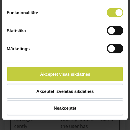
embedded
services.
Funkcionalitāte
ANONCH
Microsoft
Registers data
1
K
on visitors from
diena
Statistika
multiple visits
and on multiple
Mārketings
websites. This
information is
used to measure
the efficiency of
Akceptēt visas sīkdatnes
advertisement
on websites.
Akceptēt izvēlētās sīkdatnes
COMPAS
Google
Nav atzīta
1
S
diena
Neakceptēt
elfsight_v
Elfsight
Determines
1
iewed_re
which products
diena
cently
the user has