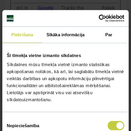
_gcl_ls
Google
Tracks the
Paliek
conversion rate
ošā
between the
user and the
Piekrišana
Sīkāka informācija
Par
advertisement
banners on the
website - This
Šī tīmekļa vietne izmanto sīkdatnes
serves to
optimise the
Sīkdatnes mūsu tīmekļa vietnē izmanto statistikas
relevance of the
apkopošanas nolūkos, kā arī, lai saglabātu tīmekļa vietnē
advertisements
veiktās darbības un apkopotu informāciju pilnvērtīgai
on the website.
funkcionalitātei un atbilstošaireklāmas mērķēšanai.
Lietotājs var apstiprināt visu vai atsevišķu
_ttp [x2]
TikTok
Used by the
1 gads
sīkdatņuizmantošanu.
social
networking
service, TikTok,
Piekrišanas
for tracking the
Nepieciešamība
izvēle
use of