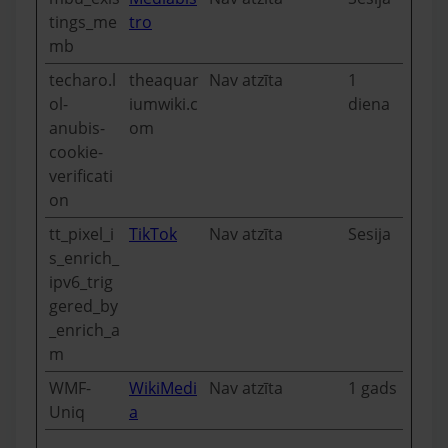
tings_me
tro
mb
techaro.l
theaquar
Nav atzīta
1
ol-
iumwiki.c
diena
anubis-
om
cookie-
verificati
on
tt_pixel_i
TikTok
Nav atzīta
Sesija
s_enrich_
ipv6_trig
gered_by
_enrich_a
m
WMF-
WikiMedi
Nav atzīta
1 gads
Uniq
a