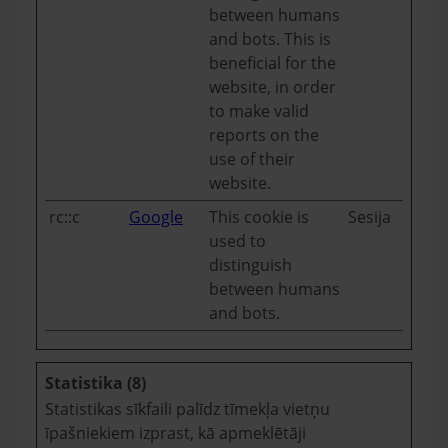
between humans
and bots. This is
beneficial for the
website, in order
to make valid
reports on the
use of their
website.
rc::c
Google
This cookie is
Sesija
used to
distinguish
between humans
and bots.
Statistika (8)
Statistikas sīkfaili palīdz tīmekļa vietņu
īpašniekiem izprast, kā apmeklētāji