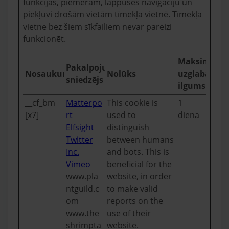
funkcijas, piemēram, lappuses navigāciju un
piekļuvi drošām vietām tīmekļa vietnē. Tīmekļa
vietne bez šiem sīkfailiem nevar pareizi
funkcionēt.
Maksimālai
Pakalpojumu
Nosaukums
Nolūks
uzglabāšan
sniedzējs
ilgums
__cf_bm
Matterpo
This cookie is
1
[x7]
rt
used to
diena
Elfsight
distinguish
Twitter
between humans
Inc.
and bots. This is
Vimeo
beneficial for the
www.pla
website, in order
ntguild.c
to make valid
om
reports on the
www.the
use of their
shrimpta
website.