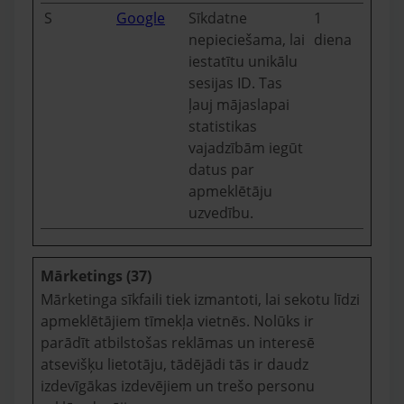
S
Google
Sīkdatne
1
nepieciešama, lai
diena
iestatītu unikālu
sesijas ID. Tas
ļauj mājaslapai
statistikas
vajadzībām iegūt
datus par
apmeklētāju
uzvedību.
Mārketings (37)
Mārketinga sīkfaili tiek izmantoti, lai sekotu līdzi
apmeklētājiem tīmekļa vietnēs. Nolūks ir
parādīt atbilstošas reklāmas un interesē
atsevišķu lietotāju, tādējādi tās ir daudz
izdevīgākas izdevējiem un trešo personu