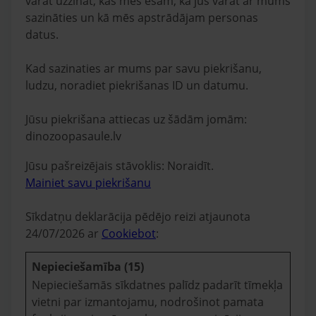
varat uzzināt, kas mēs esam, kā jūs varat ar mums
sazināties un kā mēs apstrādājam personas
datus.
Kad sazinaties ar mums par savu piekrišanu,
ludzu, noradiet piekrišanas ID un datumu.
Jūsu piekrišana attiecas uz šādām jomām:
dinozoopasaule.lv
Jūsu pašreizējais stāvoklis: Noraidīt.
Mainiet savu piekrišanu
Sīkdatņu deklarācija pēdējo reizi atjaunota
24/07/2026 ar
Cookiebot
:
Nepieciešamība (15)
Nepieciešamās sīkdatnes palīdz padarīt tīmekļa
vietni par izmantojamu, nodrošinot pamata