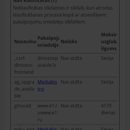
Nav klasificētas (7)
Neklasificētas sīkdatnes ir sīkfaili, kuri atrodas
klasificēšanas procesā kopā ar atsevišķiem
pakalpojumu sniedzēju sīkfailiem.
Maksimālai
Pakalpojumu
Nosaukums
Nolūks
uzglabāšan
sniedzējs
ilgums
_csrf-
dinozoop
Nav atzīta
Sesija
dinozoo-
asaule.lv
frontend
ag_upgra
Mediabis
Nav atzīta
Sesija
de_availa
tro
ble
gmuuid
www.e1.r
Nav atzīta
4179
uwww.e1.
dienas
ru
mbu_exis
Mediabis
Nav atzīta
Sesija