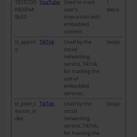
TESTCOO
YouTube
Used to track
1
KIESENA
user’s
diena
BLED
interaction with
embedded
content.
tt_appInf
TikTok
Used by the
Sesija
o
social
networking
service, TikTok,
for tracking the
use of
embedded
services.
tt_pixel_s
TikTok
Used by the
Sesija
ession_in
social
dex
networking
service, TikTok,
for tracking the