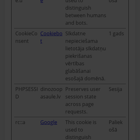
e.u
e
used to
ošā
distinguish
between humans
and bots.
CookieCo
Cookiebo
Sīkdatne
1 gads
nsent
t
nepieciešama
lietotāja sīkdatņu
piekrišanas
vērtības
glabāšanai
esošajā domēnā.
PHPSESSI
dinozoop
Preserves user
Sesija
D
asaule.lv
session state
across page
requests.
rc::a
Google
This cookie is
Paliek
used to
ošā
distinguish