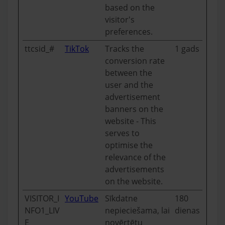
based on the
visitor's
preferences.
ttcsid_#
TikTok
Tracks the
1 gads
conversion rate
between the
user and the
advertisement
banners on the
website - This
serves to
optimise the
relevance of the
advertisements
on the website.
VISITOR_I
YouTube
Sīkdatne
180
NFO1_LIV
nepieciešama, lai
dienas
E
novērtētu