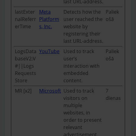
last URL-address.
lastExter
Meta
Detects how the
Paliek
nalReferr
Platform
user reached the
ošā
erTime
s, Inc.
website by
registering their
last URL-address.
LogsData
YouTube
Used to track
Paliek
baseV2:V
user’s
ošā
#||Logs
interaction with
Requests
embedded
Store
content.
MR [x2]
Microsoft
Used to track
7
visitors on
dienas
multiple
websites, in
order to present
relevant
advertisement