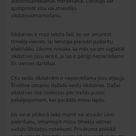
atbilstošaireklāmas mērķēšanai. Lietotājs var
apstiprināt visu vai atsevišķu
sīkdatņuizmantošanu.
Sīkdatnes ir mazi teksta faili, ko var izmantot
tīmekļa vietnēs, lai lietotāja pieredzi padarītu
efektīvāku. Likums nosaka, ka mēs varam saglabāt
sīkdatnes jūsu ierīcē, ja tas ir pilnīgi nepieciešams
šīs vietnes darbībai.
Citu veidu sīkdatnēm ir nepieciešama jūsu atļauja.
Šī vietne izmanto dažādu veidu sīkdatnes. Dažas
sīkdatnes tiek izvietotas pēc trešās puses
pakalpojumiem, kas parādās mūsu lapās.
Jūs varat jebkurā laikā mainīt vai atsaukt savu
piekrišanu, izmantojot mūsu tīmekļa vietnes
sadaļu Sīkdatņu noteikumi. Privātuma politikā