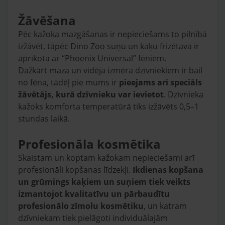
Žāvēšana
Pēc kažoka mazgāšanas ir nepieciešams to pilnībā
izžāvēt, tāpēc Dino Zoo suņu un kaķu frizētava ir
aprīkota ar “Phoenix Universal” fēniem.
Dažkārt maza un vidēja izmēra dzīvniekiem ir bail
no fēna, tādēļ pie mums ir
pieejams arī speciāls
žāvētājs, kurā dzīvnieku var ievietot
. Dzīvnieka
kažoks komforta temperatūrā tiks izžāvēts 0,5–1
stundas laikā.
Profesionāla kosmētika
Skaistam un koptam kažokam nepieciešami arī
profesionāli kopšanas līdzekļi.
Ikdienas kopšana
un grūmings kaķiem un suņiem tiek veikts
izmantojot kvalitatīvu un pārbaudītu
profesionālo zīmolu kosmētiku
, un katram
dzīvniekam tiek pielāgoti individuālajām