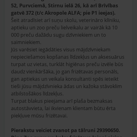
52, Purvciemā, Stirnu ielā 26, kā arī Brīvības
gatvē 372 (t/c Akropole ALFA; pie P1 ieejas).
Šeit atradīsiet arī suņu skolu, veterināro klīniku,
aptieku un zoo preču lielveikalu ar vairāk kā 10
000 preču dažādu sugu dzīvniekiem un to
saimniekiem.
Jūs varēsiet iegādāties visus mājdzīvniekam
nepieciešamos kopšanas līdzekļus un aksesuārus
turpat uz vietas, turklāt higiēnas preču izvēle būs
daudz vienkāršāka, jo gan frizētavas personāls,
gan aptiekas un veikala konsultanti spēs ieteikt
tieši jūsu mājdzīvnieka ādas un kažoka stāvoklim
atbilstošākos līdzekļus.
Turpat blakus pieejama arī plaša bezmaksas
autostāvvieta, lai ikvienam klientam būtu ērta
piekļuve mūsu frizētavai.
Pierakstu veiciet zvanot pa tālruni 29390650.