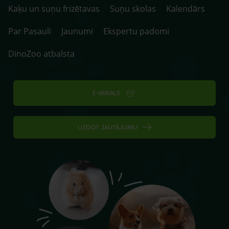
Kaķu un suņu frizētavas
Suņu skolas
Kalendārs
Par Pasauli
Jaunumi
Ekspertu padomi
DinoZoo atbalsta
E-VEIKALS
UZDOT JAUTĀJUMU