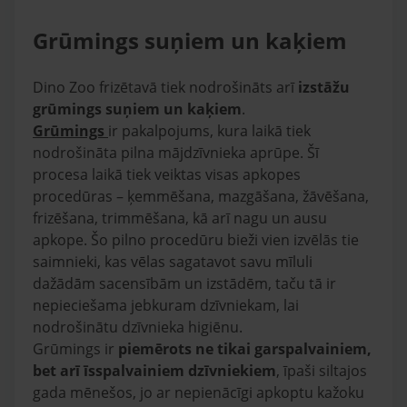
Grūmings suņiem un kaķiem
Dino Zoo frizētavā tiek nodrošināts arī
izstāžu
grūmings suņiem un kaķiem
.
Grūmings
ir pakalpojums, kura laikā tiek
nodrošināta pilna mājdzīvnieka aprūpe. Šī
procesa laikā tiek veiktas visas apkopes
procedūras – ķemmēšana, mazgāšana, žāvēšana,
frizēšana, trimmēšana, kā arī nagu un ausu
apkope. Šo pilno procedūru bieži vien izvēlās tie
saimnieki, kas vēlas sagatavot savu mīluli
dažādām sacensībām un izstādēm, taču tā ir
nepieciešama jebkuram dzīvniekam, lai
nodrošinātu dzīvnieka higiēnu.
Grūmings ir
piemērots ne tikai garspalvainiem,
bet arī īsspalvainiem dzīvniekiem
, īpaši siltajos
gada mēnešos, jo ar nepienācīgi apkoptu kažoku