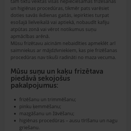
tam tiktu veiktas visas nepieciešamās frizēšanas
un higiēnas procedūras, tikmēr pats varēsiet
doties savās ikdienas gaitās, iepirkties turpat
esošajā lielveikalā vai aptiekā, nobaudīt kafiju
atpūtas zonā vai vērot notikumus suņu
apmācības arēnā.
Mūsu frizētavu aicinām nebaidīties apmeklēt arī
saimniekus ar mājdzīvniekiem, kas pie frizēšanas
procedūras nav tikuši radināti no maza vecuma.
Mūsu suņu un kaķu frizētava
piedāvā sekojošus
pakalpojumus:
frizēšanu un trimmēšanu;
pinku ķemmēšanu;
mazgāšanu un žāvēšanu;
higiēnas procedūras – ausu tīrīšanu un nagu
griešanu.