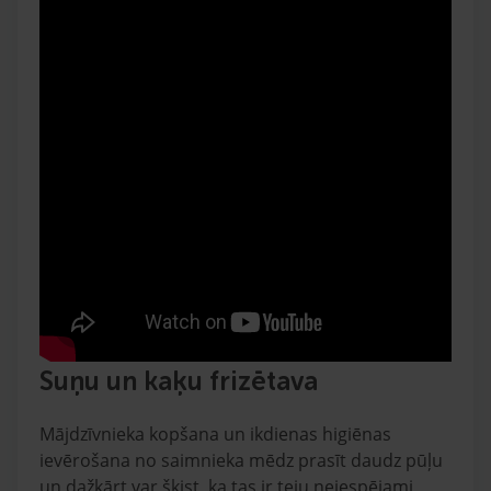
Suņu un kaķu frizētava
Mājdzīvnieka kopšana un ikdienas higiēnas
ievērošana no saimnieka mēdz prasīt daudz pūļu
un dažkārt var šķist, ka tas ir teju neiespējami