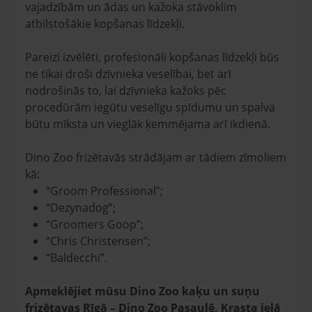
vajadzībām un ādas un kažoka stāvoklim
atbilstošākie kopšanas līdzekļi.
Pareizi izvēlēti, profesionāli kopšanas līdzekļi būs
ne tikai droši dzīvnieka veselībai, bet arī
nodrošinās to, lai dzīvnieka kažoks pēc
procedūrām iegūtu veselīgu spīdumu un spalva
būtu mīksta un vieglāk ķemmējama arī ikdienā.
Dino Zoo frizētavās strādājam ar tādiem zīmoliem
kā:
“Groom Professional”;
“Dezynadog”;
“Groomers Goop”;
“Chris Christensen”;
“Baldecchi”.
Apmeklējiet mūsu Dino Zoo kaķu un suņu
frizētavas Rīgā – Dino Zoo Pasaulē, Krasta ielā