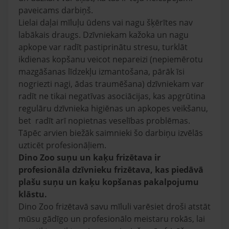
paveicams darbiņš.
Lielai daļai mīluļu ūdens vai nagu šķērītes nav
labākais draugs. Dzīvniekam kažoka un nagu
apkope var radīt pastiprinātu stresu, turklāt
ikdienas kopšanu veicot nepareizi (nepiemērotu
mazgāšanas līdzekļu izmantošana, pārāk īsi
nogriezti nagi, ādas traumēšana) dzīvniekam var
radīt ne tikai negatīvas asociācijas, kas apgrūtina
regulāru dzīvnieka higiēnas un apkopes veikšanu,
bet radīt arī nopietnas veselības problēmas.
Tāpēc arvien biežāk saimnieki šo darbiņu izvēlās
uzticēt profesionāļiem.
Dino Zoo suņu un kaķu frizētava ir
profesionāla dzīvnieku frizētava, kas piedāvā
plašu suņu un kaķu kopšanas pakalpojumu
klāstu.
Dino Zoo frizētavā savu mīluli varēsiet droši atstāt
mūsu gādīgo un profesionālo meistaru rokās, lai