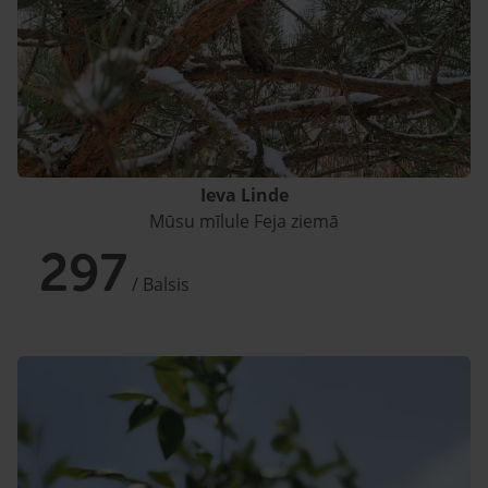
Ieva Linde
Mūsu mīlule Feja ziemā
297
/ Balsis