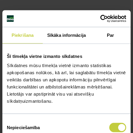
Piekrišana
Sīkāka informācija
Par
Šī tīmekļa vietne izmanto sīkdatnes
Sīkdatnes mūsu tīmekļa vietnē izmanto statistikas
apkopošanas nolūkos, kā arī, lai saglabātu tīmekļa vietnē
veiktās darbības un apkopotu informāciju pilnvērtīgai
funkcionalitātei un atbilstošaireklāmas mērķēšanai.
Lietotājs var apstiprināt visu vai atsevišķu
sīkdatņuizmantošanu.
Piekrišanas
Nepieciešamība
izvēle