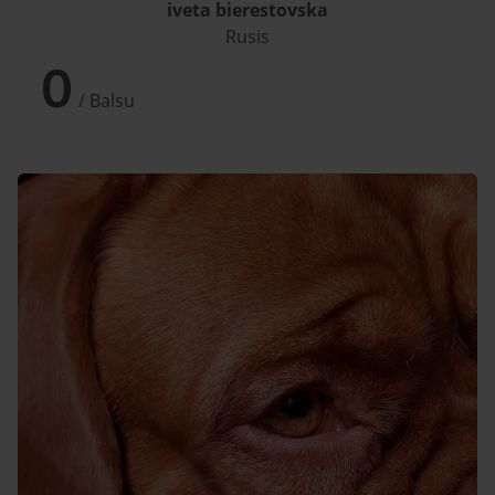
iveta bierestovska
Rusis
0
/ Balsu