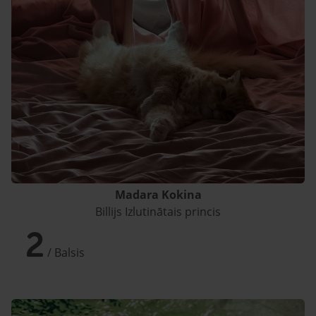
Madara Kokina
Billijs Izlutinātais princis
2
/ Balsis