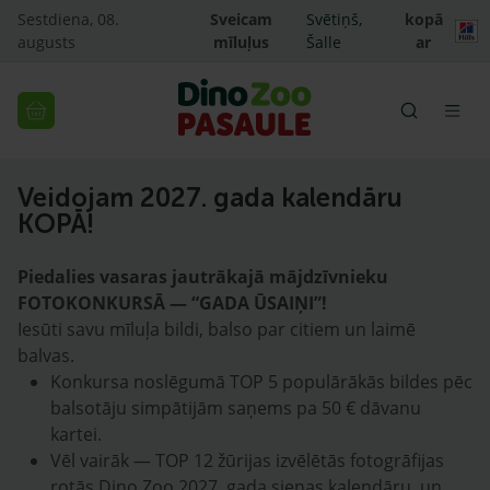
Sestdiena, 08.
Sveicam
Svētiņš,
kopā
augusts
mīluļus
Šalle
ar
Veidojam 2027. gada kalendāru
KOPĀ!
Piedalies vasaras jautrākajā mājdzīvnieku
FOTOKONKURSĀ — “GADA ŪSAIŅI”!
Iesūti savu mīluļa bildi, balso par citiem un laimē
balvas.
Konkursa noslēgumā TOP 5 populārākās bildes pēc
balsotāju simpātijām saņems pa 50 € dāvanu
kartei.
Vēl vairāk — TOP 12 žūrijas izvēlētās fotogrāfijas
rotās Dino Zoo 2027. gada sienas kalendāru, un