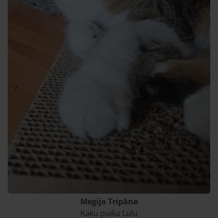
Megija Tripāne
Kaķu puika Lulu