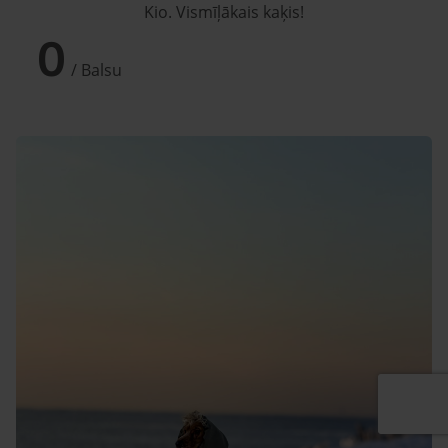
Kio. Vismīļākais kaķis!
0
/ Balsu