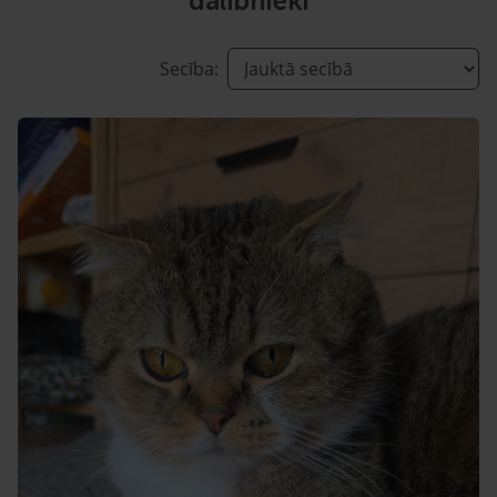
dalībnieki
Secība: