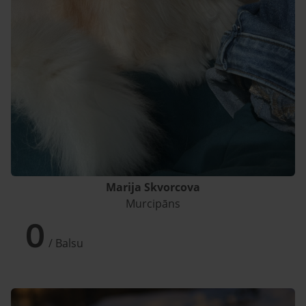
Marija Skvorcova
Murcipāns
0
/ Balsu