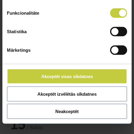
Funkcionalitāte
Statistika
Mārketings
Akceptēt visas sīkdatnes
Akceptēt izvēlētās sīkdatnes
Sintija Rudīte
Pūka
Neakceptēt
15
/ Balsis