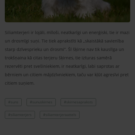
Siliamterjeri ir lojāli, mīloši, neatkarīgi un enerģiski, tie ir mazi
un drosmīgi suņi. Tie tiek aprakstīti kā „skaistākā savienība
starp dzīvesprieku un drosmi”. Šī šķirne nav tik kauslīga un
trokšņaina kā citas terjeru šķirnes, tie izturas samērā
rezervēti pret svešiniekiem, ir neatkarīgi, labi saprotas ar
bērniem un citiem mājdzīvniekiem, taču var kļūt agresīvi pret
citiem suņiem.
#suns
#sunuskirnes
#skirnesapraksts
#siliamterjers
#siliamterjeraattels