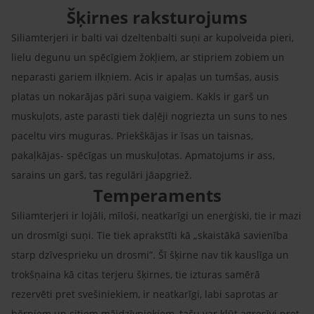
Šķirnes raksturojums
Siliamterjeri ir balti vai dzeltenbalti suņi ar kupolveida pieri,
lielu degunu un spēcīgiem žokļiem, ar stipriem zobiem un
neparasti gariem ilkņiem. Acis ir apaļas un tumšas, ausis
platas un nokarājas pāri suņa vaigiem. Kakls ir garš un
muskuļots, aste parasti tiek daļēji nogriezta un suns to nes
paceltu virs muguras. Priekškājas ir īsas un taisnas,
pakaļkājas- spēcīgas un muskuļotas. Apmatojums ir ass,
sarains un garš, tas regulāri jāapgriež.
Temperaments
Siliamterjeri ir lojāli, mīloši, neatkarīgi un enerģiski, tie ir mazi
un drosmīgi suņi. Tie tiek aprakstīti kā „skaistākā savienība
starp dzīvesprieku un drosmi”. Šī šķirne nav tik kauslīga un
trokšņaina kā citas terjeru šķirnes, tie izturas samērā
rezervēti pret svešiniekiem, ir neatkarīgi, labi saprotas ar
bērniem un citiem mājdzīvniekiem, taču var kļūt agresīvi pret