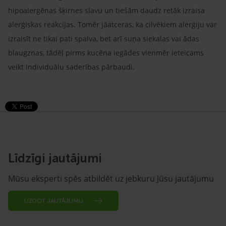
hipoalergēnas šķirnes slavu un tiešām daudz retāk izraisa
alerģiskas reakcijas. Tomēr jāatceras, ka cilvēkiem alerģiju var
izraisīt ne tikai pati spalva, bet arī suņa siekalas vai ādas
blaugznas, tādēļ pirms kucēna iegādes vienmēr ieteicams
veikt individuālu saderības pārbaudi.
Līdzīgi jautājumi
Mūsu eksperti spēs atbildēt uz jebkuru Jūsu jautājumu
UZDOT JAUTĀJUMU