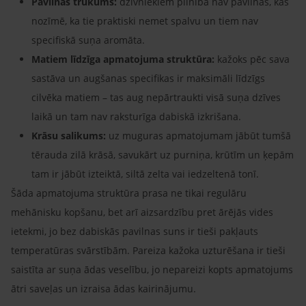
Pavilnas trūkums:
dzīvniekiem pilnībā nav pavilnas, kas
nozīmē, ka tie praktiski nemet spalvu un tiem nav
specifiskā suņa aromāta.
Matiem līdzīga apmatojuma struktūra:
kažoks pēc sava
sastāva un augšanas specifikas ir maksimāli līdzīgs
cilvēka matiem – tas aug nepārtraukti visā suņa dzīves
laikā un tam nav raksturīga dabiskā izkrišana.
Krāsu salikums:
uz muguras apmatojumam jābūt tumšā
tērauda zilā krāsā, savukārt uz purniņa, krūtīm un ķepām
tam ir jābūt izteiktā, siltā zelta vai iedzeltenā tonī.
Šāda apmatojuma struktūra prasa ne tikai regulāru
mehānisku kopšanu, bet arī aizsardzību pret ārējās vides
ietekmi, jo bez dabiskās pavilnas suns ir tieši pakļauts
temperatūras svārstībām. Pareiza kažoka uzturēšana ir tieši
saistīta ar suņa ādas veselību, jo nepareizi kopts apmatojums
ātri saveļas un izraisa ādas kairinājumu.