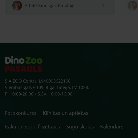
arī s
Atbild Kinologs, Kinologs
sako
klaus
zobu
skolu
beid
ārst
SIA ZOO Centrs, LV40003622166,
Vienības gatve 109, Rīga, Latvija, LV-1058.
P. 10:00-20:00 / S.SV. 10:00-16:00
Fotokonkurss
Klīnikas un aptiekas
Kaķu un suņu frizētavas
Suņu skolas
Kalendārs