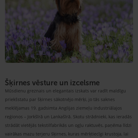
Šķirnes vēsture un izcelsme
Mūsdienu greznais un elegantais izskats var radīt maldīgu
priekšstatu par šķirnes sākotnējo mērķi, jo tās saknes
meklējamas 19. gadsimta Anglijas ziemeļu industriālajos
reģionos – Jorkšīrā un Lankašīrā. Skotu strādnieki, kas ieradās
strādāt vietējās tekstilfabrikās un ogļu raktuvēs, paņēma līdzi
vairākas mazu terjeru šķirnes, kuras mērķtiecīgi krustoja, lai