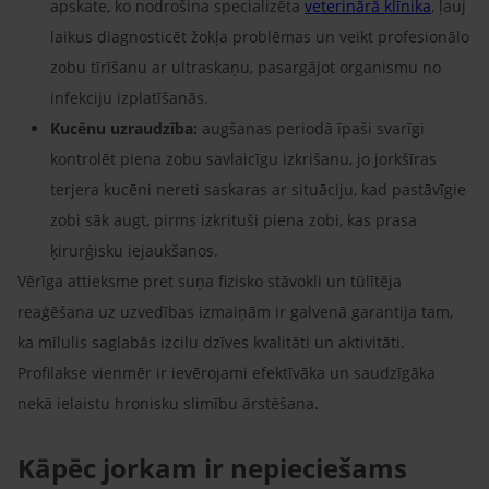
apskate, ko nodrošina specializēta
veterinārā klīnika
, ļauj
laikus diagnosticēt žokļa problēmas un veikt profesionālo
zobu tīrīšanu ar ultraskaņu, pasargājot organismu no
infekciju izplatīšanās.
Kucēnu uzraudzība:
augšanas periodā īpaši svarīgi
kontrolēt piena zobu savlaicīgu izkrišanu, jo jorkšīras
terjera kucēni nereti saskaras ar situāciju, kad pastāvīgie
zobi sāk augt, pirms izkrituši piena zobi, kas prasa
ķirurģisku iejaukšanos.
Vērīga attieksme pret suņa fizisko stāvokli un tūlītēja
reaģēšana uz uzvedības izmaiņām ir galvenā garantija tam,
ka mīlulis saglabās izcilu dzīves kvalitāti un aktivitāti.
Profilakse vienmēr ir ievērojami efektīvāka un saudzīgāka
nekā ielaistu hronisku slimību ārstēšana.
Kāpēc jorkam ir nepieciešams