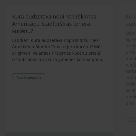
Kurā audzētavā nopirkt tīršķirnes
Ko i
Amerikāņu Stadforšīras terjera
agr
kucēnu?
Labdi
agre
Labdien, Kurā audzētavā nopirkt tīršķirnes
ieko
Amerikāņu Stadforšīras terjera kucēnu? Mēs
Britu
ar ģimeni vēlamies tīršķirnes kucēnu priekš
daud
izstādīšanas un aktīva ģimenes kompanjona.
nepār
sarka
#kucēnaiegāde
antib
efekt
aizdo
ir mi
pret 
ģimen
lolot
##a
Prot
spītī
atņir