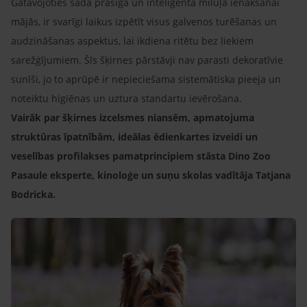
Gatavojoties šāda prasīga un inteliģenta mīluļa ienākšanai
mājās, ir svarīgi laikus izpētīt visus galvenos turēšanas un
audzināšanas aspektus, lai ikdiena ritētu bez liekiem
sarežģījumiem. Šīs šķirnes pārstāvji nav parasti dekoratīvie
sunīši, jo to aprūpē ir nepieciešama sistemātiska pieeja un
noteiktu higiēnas un uztura standartu ievērošana.
Vairāk par šķirnes izcelsmes niansēm, apmatojuma
struktūras īpatnībām, ideālas ēdienkartes izveidi un
veselības profilakses pamatprincipiem stāsta Dino Zoo
Pasaule eksperte, kinoloģe un suņu skolas vadītāja Tatjana
Bodricka.