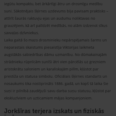
iegūtu kompaktu, bet ārkārtīgi ātru un drosmīgu medību
suni. Sākotnējais šķirnes uzdevums bija pavisam praktisks –
attīrīt šaurās raktuvju ejas un audumu noliktavas no
grauzējiem, kā arī palīdzēt medībās, no alām izdzenot sīkus
savvaļas dzīvniekus.
Laika gaitā šo mazo drosminieku nepārspējamais šarms un
neparastais skaistums piesaistīja Viktorijas laikmeta
augstākās sabiedrības dāmu uzmanību. No dūmakainajām
strādnieku rūpnīcām sunīši ātri vien pārcēlās uz grezniem
aristokrātu saloniem un karaliskajām pilīm, kļūstot par
prestiža un statusa simbolu. Oficiālais šķirnes standarts un
nosaukums tika nostiprināts 1886. gadā, un kopš tā laika šie
suņi ir pilnībā zaudējuši savu darba suņu statusu, kļūstot par
ekskluzīviem un uzticamiem mājas kompanjoniem.
Jorkšīras terjera izskats un fiziskās