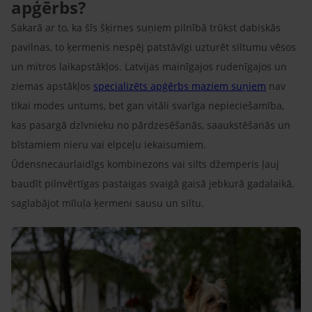
apģērbs?
Sakarā ar to, ka šīs šķirnes suņiem pilnībā trūkst dabiskās
pavilnas, to ķermenis nespēj patstāvīgi uzturēt siltumu vēsos
un mitros laikapstākļos. Latvijas mainīgajos rudenīgajos un
ziemas apstākļos
specializēts apģērbs maziem suņiem
nav
tikai modes untums, bet gan vitāli svarīga nepieciešamība,
kas pasargā dzīvnieku no pārdzesēšanās, saaukstēšanās un
bīstamiem nieru vai elpceļu iekaisumiem.
Ūdensnecaurlaidīgs kombinezons vai silts džemperis ļauj
baudīt pilnvērtīgas pastaigas svaigā gaisā jebkurā gadalaikā,
saglabājot mīluļa ķermeni sausu un siltu.