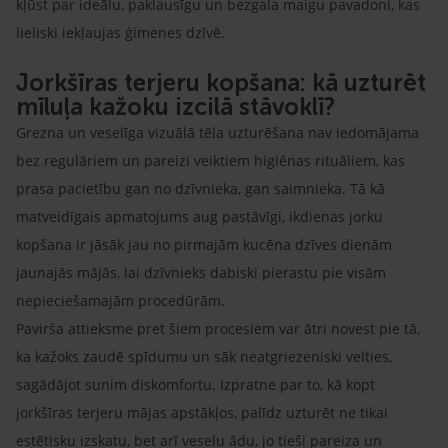
kļūst par ideālu, paklausīgu un bezgala maigu pavadoni, kas
lieliski iekļaujas ģimenes dzīvē.
Jorkšīras terjeru kopšana: kā uzturēt
mīluļa kažoku izcilā stāvoklī?
Grezna un veselīga vizuālā tēla uzturēšana nav iedomājama
bez regulāriem un pareizi veiktiem higiēnas rituāliem, kas
prasa pacietību gan no dzīvnieka, gan saimnieka. Tā kā
matveidīgais apmatojums aug pastāvīgi, ikdienas jorku
kopšana ir jāsāk jau no pirmajām kucēna dzīves dienām
jaunajās mājās, lai dzīvnieks dabiski pierastu pie visām
nepieciešamajām procedūrām.
Pavirša attieksme pret šiem procesiem var ātri novest pie tā,
ka kažoks zaudē spīdumu un sāk neatgriezeniski velties,
sagādājot sunim diskomfortu. Izpratne par to, kā kopt
jorkšīras terjeru mājas apstākļos, palīdz uzturēt ne tikai
estētisku izskatu, bet arī veselu ādu, jo tieši pareiza un