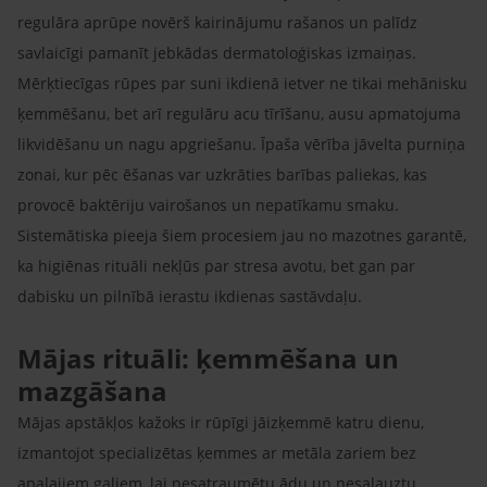
regulāra aprūpe novērš kairinājumu rašanos un palīdz
savlaicīgi pamanīt jebkādas dermatoloģiskas izmaiņas.
Mērķtiecīgas rūpes par suni ikdienā ietver ne tikai mehānisku
ķemmēšanu, bet arī regulāru acu tīrīšanu, ausu apmatojuma
likvidēšanu un nagu apgriešanu. Īpaša vērība jāvelta purniņa
zonai, kur pēc ēšanas var uzkrāties barības paliekas, kas
provocē baktēriju vairošanos un nepatīkamu smaku.
Sistemātiska pieeja šiem procesiem jau no mazotnes garantē,
ka higiēnas rituāli nekļūs par stresa avotu, bet gan par
dabisku un pilnībā ierastu ikdienas sastāvdaļu.
Mājas rituāli: ķemmēšana un
mazgāšana
Mājas apstākļos kažoks ir rūpīgi jāizķemmē katru dienu,
izmantojot specializētas ķemmes ar metāla zariem bez
apaļajiem galiem, lai nesatraumētu ādu un nesalauztu