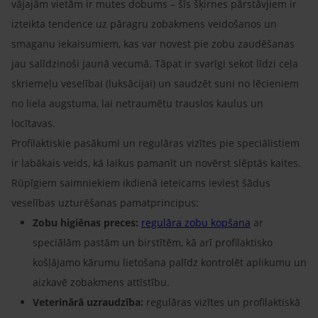
vājajām vietām ir mutes dobums – šīs šķirnes pārstāvjiem ir
izteikta tendence uz pāragru zobakmens veidošanos un
smaganu iekaisumiem, kas var novest pie zobu zaudēšanas
jau salīdzinoši jaunā vecumā. Tāpat ir svarīgi sekot līdzi ceļa
skriemeļu veselībai (luksācijai) un saudzēt suni no lēcieniem
no liela augstuma, lai netraumētu trauslos kaulus un
locītavas.
Profilaktiskie pasākumi un regulāras vizītes pie speciālistiem
ir labākais veids, kā laikus pamanīt un novērst slēptās kaites.
Rūpīgiem saimniekiem ikdienā ieteicams ieviest šādus
veselības uzturēšanas pamatprincipus:
Zobu higiēnas preces:
regulāra zobu kopšana
ar
speciālām pastām un birstītēm, kā arī profilaktisko
košļājamo kārumu lietošana palīdz kontrolēt aplikumu un
aizkavē zobakmens attīstību.
Veterinārā uzraudzība:
regulāras vizītes un profilaktiskā