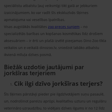
speciālistu atbalstu ļauj veiksmīgi tikt galā ar jebkuriem
izaicinājumiem, ko var radīt šīs ekskluzīvās šķirnes
apmatojuma vai veselības īpatnības.
Visas augstākās kvalitātes
zoo preces suņiem
– no
specializētās barības un kopšanas kosmētikas līdz drošiem
aksesuāriem – ir ērti un plašā izvēlē pieejamas Dino Zoo tīkla
veikalos un e-veikalā dinozoo.lv, sniedzot labāko atbalstu
ikvienā mīluļa dzīves posmā.
Biežāk uzdotie jautājumi par
jorkšīras terjeriem
Cik ilgi dzīvo jorkšīras terjers?
Šīs šķirnes pārstāvji pieder pie ilgdzīvotājiem suņu pasaulē,
un, nodrošinot pareizu aprūpi, kvalitatīvu uzturu un regulāru
veterināro uzraudzību, to vidējais dzīves ilgums ir no 12 līdz