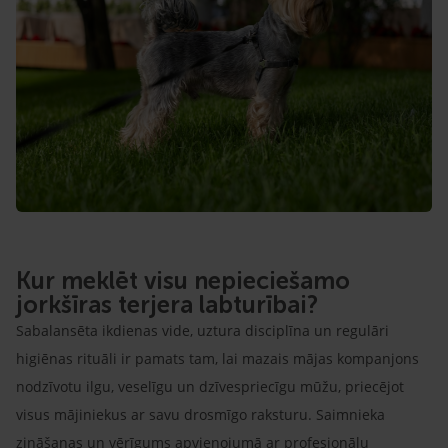
Kur meklēt visu nepieciešamo
jorkšīras terjera labturībai?
Sabalansēta ikdienas vide, uztura disciplīna un regulāri
higiēnas rituāli ir pamats tam, lai mazais mājas kompanjons
nodzīvotu ilgu, veselīgu un dzīvespriecīgu mūžu, priecējot
visus mājiniekus ar savu drosmīgo raksturu. Saimnieka
zināšanas un vērīgums apvienojumā ar profesionālu