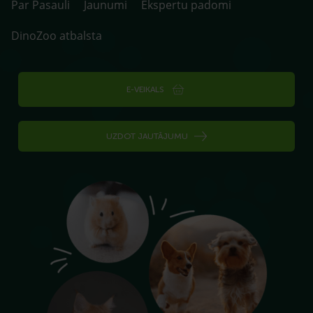
Par Pasauli
Jaunumi
Ekspertu padomi
DinoZoo atbalsta
E-VEIKALS
UZDOT JAUTĀJUMU