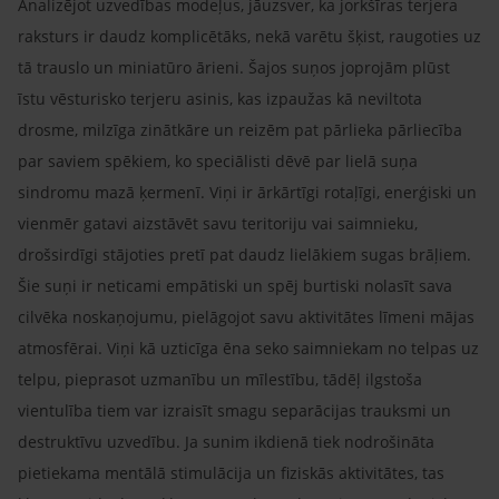
Analizējot uzvedības modeļus, jāuzsver, ka jorkšīras terjera
raksturs ir daudz komplicētāks, nekā varētu šķist, raugoties uz
tā trauslo un miniatūro ārieni. Šajos suņos joprojām plūst
īstu vēsturisko terjeru asinis, kas izpaužas kā neviltota
drosme, milzīga zinātkāre un reizēm pat pārlieka pārliecība
par saviem spēkiem, ko speciālisti dēvē par lielā suņa
sindromu mazā ķermenī. Viņi ir ārkārtīgi rotaļīgi, enerģiski un
vienmēr gatavi aizstāvēt savu teritoriju vai saimnieku,
drošsirdīgi stājoties pretī pat daudz lielākiem sugas brāļiem.
Šie suņi ir neticami empātiski un spēj burtiski nolasīt sava
cilvēka noskaņojumu, pielāgojot savu aktivitātes līmeni mājas
atmosfērai. Viņi kā uzticīga ēna seko saimniekam no telpas uz
telpu, pieprasot uzmanību un mīlestību, tādēļ ilgstoša
vientulība tiem var izraisīt smagu separācijas trauksmi un
destruktīvu uzvedību. Ja sunim ikdienā tiek nodrošināta
pietiekama mentālā stimulācija un fiziskās aktivitātes, tas