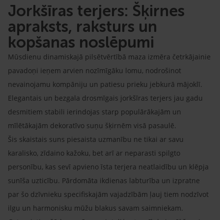
Jorkšīras terjers: Šķirnes
apraksts, raksturs un
kopšanas noslēpumi
Mūsdienu dinamiskajā pilsētvērtībā maza izmēra četrkājainie
pavadoņi ieņem arvien nozīmīgāku lomu, nodrošinot
nevainojamu kompāniju un patiesu prieku jebkurā mājoklī.
Elegantais un bezgala drosmīgais jorkšīras terjers jau gadu
desmitiem stabili ierindojas starp populārākajām un
mīlētākajām dekoratīvo suņu šķirnēm visā pasaulē.
Šis skaistais suns piesaista uzmanību ne tikai ar savu
karalisko, zīdaino kažoku, bet arī ar neparasti spilgto
personību, kas sevī apvieno īsta terjera neatlaidību un klēpja
sunīša uzticību. Pārdomāta ikdienas labturība un izpratne
par šo dzīvnieku specifiskajām vajadzībām ļauj tiem nodzīvot
ilgu un harmonisku mūžu blakus savam saimniekam.