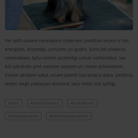
Par spīti saviem nelielajiem izmēriem, Jorkšīras terjers ir ļoti
enerģisks, drosmīgs, uzticams un gudrs. Suns ļoti pieķeras
saimniekam, taču reizēm aizdomīgi uztver svešiniekus. Var
būt pārdrošs pret svešiem suņiem un citiem dzīvniekiem.
Citiem vārdiem sakot, viņam piemīt īsta terjera daba. Jorkšīras
terjeri viegli pakļaujas dresūrai, taču mēdz būt spītīgi.
#suns
#jorksirasterjers
#sunuskirnes
#skirnesapraksts
#jorksirasterjeraattels