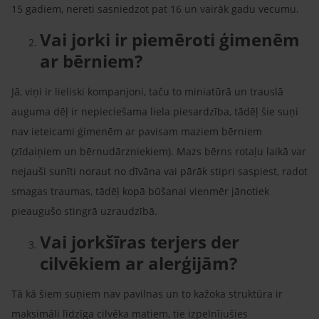
15 gadiem, nereti sasniedzot pat 16 un vairāk gadu vecumu.
Vai jorki ir piemēroti ģimenēm
ar bērniem?
Jā, viņi ir lieliski kompanjoni, taču to miniatūrā un trauslā
auguma dēļ ir nepieciešama liela piesardzība, tādēļ šie suņi
nav ieteicami ģimenēm ar pavisam maziem bērniem
(zīdaiņiem un bērnudārzniekiem). Mazs bērns rotaļu laikā var
nejauši sunīti noraut no dīvāna vai pārāk stipri saspiest, radot
smagas traumas, tādēļ kopā būšanai vienmēr jānotiek
pieaugušo stingrā uzraudzībā.
Vai jorkšīras terjers der
cilvēkiem ar alerģijām?
Tā kā šiem suņiem nav pavilnas un to kažoka struktūra ir
maksimāli līdzīga cilvēka matiem, tie izpelnījušies