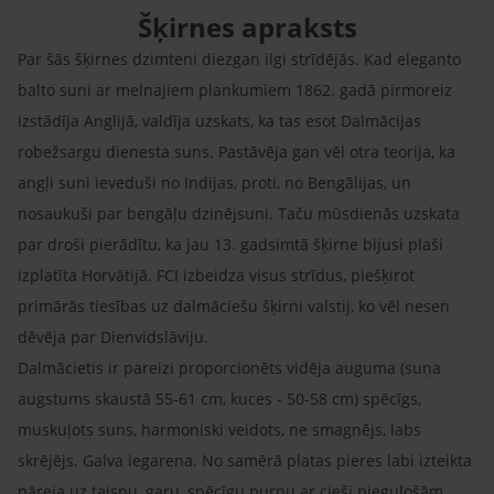
Šķirnes apraksts
Par šās šķirnes dzimteni diezgan ilgi strīdējās. Kad eleganto
balto suni ar melnajiem plankumiem 1862. gadā pirmoreiz
izstādīja Anglijā, valdīja uzskats, ka tas esot Dalmācijas
robežsargu dienesta suns. Pastāvēja gan vēl otra teorija, ka
angļi suni ieveduši no Indijas, proti, no Bengālijas, un
nosaukuši par bengāļu dzinējsuni. Taču mūsdienās uzskata
par droši pierādītu, ka jau 13. gadsimtā šķirne bijusi plaši
izplatīta Horvātijā. FCI izbeidza visus strīdus, piešķirot
primārās tiesības uz dalmāciešu šķirni valstij, ko vēl nesen
dēvēja par Dienvidslāviju.
Dalmācietis ir pareizi proporcionēts vidēja auguma (suņa
augstums skaustā 55-61 cm, kuces - 50-58 cm) spēcīgs,
muskuļots suns, harmoniski veidots, ne smagnējs, labs
skrējējs. Galva iegarena. No samērā platas pieres labi izteikta
pāreja uz taisnu, garu, spēcīgu purnu ar cieši piegulošām