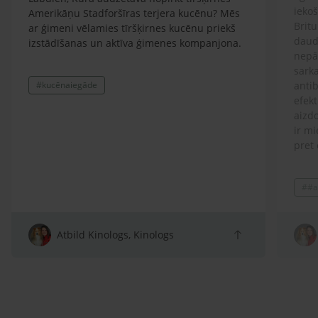
ieko
Amerikāņu Stadforšīras terjera kucēnu? Mēs
Britu
ar ģimeni vēlamies tīršķirnes kucēnu priekš
daud
izstādīšanas un aktīva ģimenes kompanjona.
nepār
sarka
#kucēnaiegāde
antib
efekt
aizdo
ir mi
pret 
ģimen
lolot
##a
Prot
spītī
atņir
arī s
Atbild Kinologs, Kinologs
sako
klaus
zobu
skolu
beid