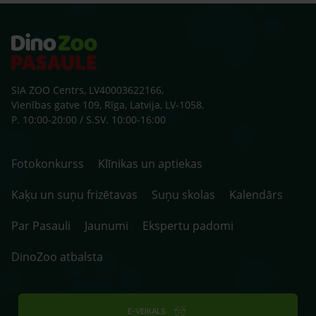
ārst
SIA ZOO Centrs, LV40003622166,
Vienības gatve 109, Rīga, Latvija, LV-1058.
P. 10:00-20:00 / S.SV. 10:00-16:00
Fotokonkurss
Klīnikas un aptiekas
Kaķu un suņu frizētavas
Suņu skolas
Kalendārs
Par Pasauli
Jaunumi
Ekspertu padomi
DinoZoo atbalsta
E-VEIKALS