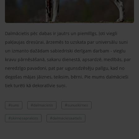
Dalmācietis pēc dabas ir jautrs un piemīlīgs, ļoti viegli
pakļaujas dresūrai, ārzemēs to uzskata par universālu suni
un izmanto dažādam sabiedriski derīgam darbam - vieglu
kravu pārnēsāšanā, sakaru dienestā, apsardzē, medībās, par
neredzīgo pavadoni, pat par ugunsdzēsēju palīgu, kad no
degošas mājas jāiznes, teiksim, bērni. Pie mums dalmācieši
tiek turēti kā dekoratīvie suņi.
#suns
#dalmacietis
#sunuskirnes
#skirnesapraksts
#dalmaciesaattels