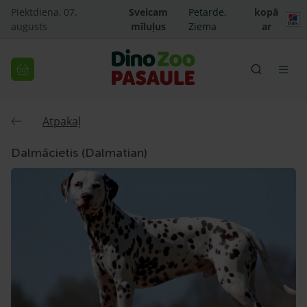
Piektdiena, 07.
Sveicam
Petarde,
kopā
augusts
mīluļus
Ziema
ar
Atpakaļ
Dalmācietis (Dalmatian)