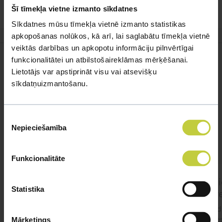
Šī tīmekļa vietne izmanto sīkdatnes
http://www.diena.lv
Sīkdatnes mūsu tīmekļa vietnē izmanto statistikas
apkopošanas nolūkos, kā arī, lai saglabātu tīmekļa vietnē
veiktās darbības un apkopotu informāciju pilnvērtīgai
funkcionalitātei un atbilstošaireklāmas mērķēšanai.
Lietotājs var apstiprināt visu vai atsevišķu
sīkdatņuizmantošanu.
Līdzīgi jautājumi
Mūsu eksperti spēs atbildēt uz jebkuru Jūsu jautājumu
Piekrišanas
Nepieciešamība
izvēle
UZDOT JAUTĀJUMU
Funkcionalitāte
Kurā audzētavā nopirkt tīršķirnes
Ko i
Statistika
Amerikāņu Stadforšīras terjera
agr
kucēnu?
Labdi
agre
Mārketings
Labdien, Kurā audzētavā nopirkt tīršķirnes