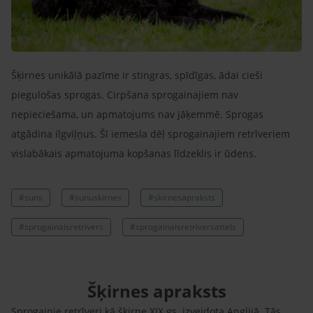
Šķirnes unikālā pazīme ir stingras, spīdīgas, ādai cieši
piegulošas sprogas. Cirpšana sprogainajiem nav
nepieciešama, un apmatojums nav jāķemmē. Sprogas
atgādina ilgviļņus. Šī iemesla dēļ sprogainajiem retrīveriem
vislabākais apmatojuma kopšanas līdzeklis ir ūdens.
#suns
#sunuskirnes
#skirnesapraksts
#sprogainaisretrivers
#sprogainaisretriversattels
Šķirnes apraksts
Sprogainie retrīveri kā šķirne XIX gs. izveidota Anglijā. Tās