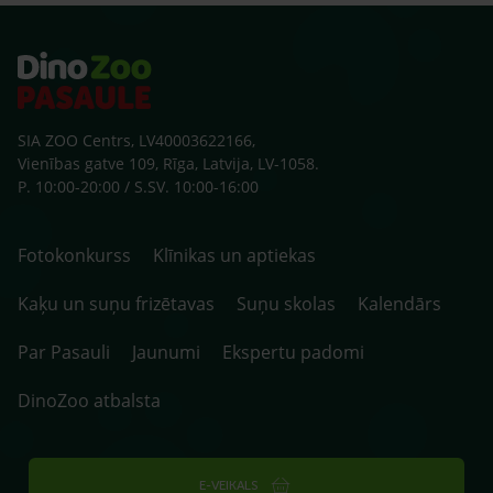
ārst
SIA ZOO Centrs, LV40003622166,
Vienības gatve 109, Rīga, Latvija, LV-1058.
P. 10:00-20:00 / S.SV. 10:00-16:00
Fotokonkurss
Klīnikas un aptiekas
Kaķu un suņu frizētavas
Suņu skolas
Kalendārs
Par Pasauli
Jaunumi
Ekspertu padomi
DinoZoo atbalsta
E-VEIKALS