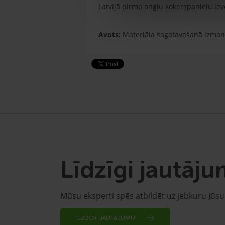
Latvijā pirmo angļu kokerspanielu ie
Avots:
Materiāla sagatavošanā izman
Līdzīgi jautāju
Mūsu eksperti spēs atbildēt uz jebkuru Jūs
UZDOT JAUTĀJUMU