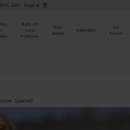
ētiņš, Šalle
kopā ar
ikas
Kaķu un
Suņu
Par
n
suņu
Kalendārs
skolas
Pasauli
ekas
frizētavas
ocker Spaniel)