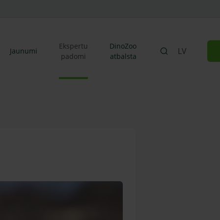
Ekspertu
DinoZoo
LV
Jaunumi
padomi
atbalsta