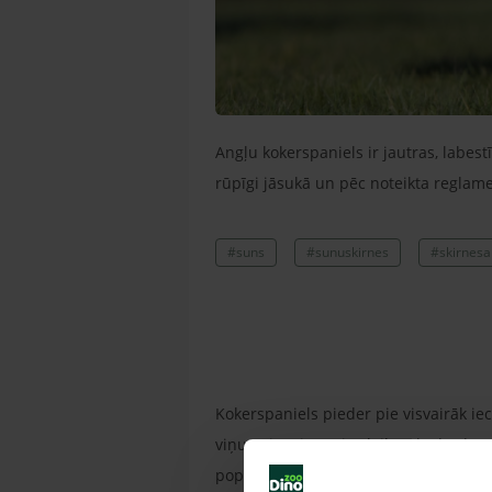
Angļu kokerspaniels ir jautras, labest
rūpīgi jāsukā un pēc noteikta reglame
#suns
#sunuskirnes
#skirnesa
Kokerspaniels pieder pie visvairāk ie
viņu gaitās jau tajos laikos, kad vēl 
populārāks kā mājas suns un pēdējos g