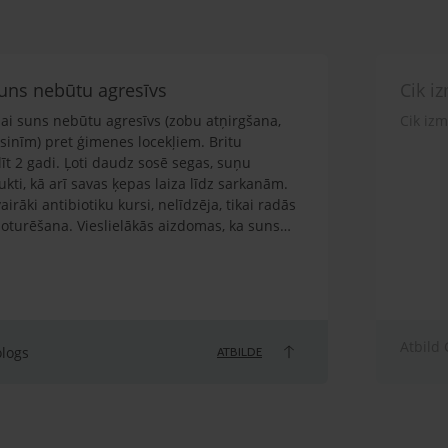
 suns nebūtu agresīvs
Cik i
 lai suns nebūtu agresīvs (zobu atņirgšana,
Cik iz
sinīm) pret ģimenes locekļiem. Britu
līt 2 gadi. Ļoti daudz sosē segas, suņu
ti, kā arī savas ķepas laiza līdz sarkanām.
airāki antibiotiku kursi, nelīdzēja, tikai radās
noturēšana. Vieslielākās aizdomas, ka suns
n ir mierīga vide, sava vieta. Agresīvi izturas
neaiztiek, jo ģimenē ir istabas kaķis. Suns ir
vai citādi biedēts, traumēts. Prot
a ir ļoti spītīgs. Ja nevēlas veikt komandu,
 Ja tiek atgrūsts, jo lec virsū, arī spēj uzrūkt,
Atbild 
m. Ir sakodis pusaudžus ģimenē, gan mani.
ologs
ATBILDE
pēj uzrūkt, atņirdzot zobus. Barotāja esmu es
ka vests, kad bija 1 gada vecums, beidzās ar
ārstējām.