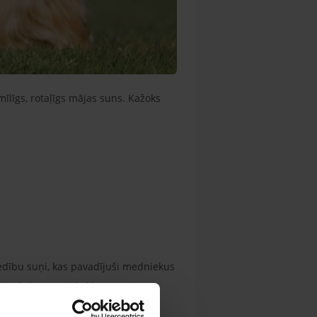
mīlīgs, rotaļīgs mājas suns. Kažoks
medību suņi, kas pavadījuši medniekus
gaitā kokerspaniels kļuva arvien
idojas par dīvāna suni, kura