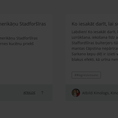
merikāņu Stadforšīras
Ko iesakāt darīt, lai
Labdien! Ko iesakāt darīt,
uzrūkšana, iekošana līdz a
merikāņu Stadforšīras
Staffordšīras bulterjers tū
irnes kucēnu priekš
mantas čāpstina nepārtrauk
Sarkano ķepu dēļ ir izieti v
blakus efekti, kā urīna ne
iekšēji ir stresains, lai ga
pret citiem suņiem. Kaķus 
##agresivssuns
mīlēts un lolots, nav sists 
pamatkomandas. Novērots, k
var uzrūkt, atņirdzot zobus.
vai iekost rokā līdz asinī
Atbild Kinologs, Kin
ATBILDE
Vīru klausa, bet arī tam s
(mamma). Uz suņa skolu ti
suņa klepošanu, pusgadu 