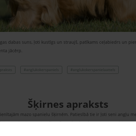
īgas dabas suns, ļoti kustīgs un straujš, patīkams ceļabiedrs un pie
nta jācērp.
praksts
#anglukokerspaniels
#anglukokerspanielaattels
Šķirnes apraksts
cienītajām mazo spanielu šķirnēm. Patiesībā tie ir ļoti seni angļu 
nebija izgudroti ugunsieroči. Taču gadu, drīzāk gan jāteic gadsimtu 
adu desmitos piedzīvo ļaunāko, kas ar suni vispār var notikt, - ve