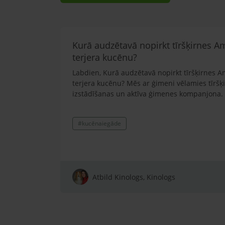
Kurā audzētavā nopirkt tīršķirnes A
terjera kucēnu?
Labdien, Kurā audzētavā nopirkt tīršķirnes A
terjera kucēnu? Mēs ar ģimeni vēlamies tīršķ
izstādīšanas un aktīva ģimenes kompanjona.
#kucēnaiegāde
Atbild Kinologs, Kinologs