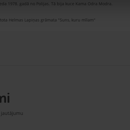
veda 1978. gadā no Polijas. Tā bija kuce Kama Odra Modra.
tota Helmas Lapiņas grāmata "Suns, kuru mīlam"
mi
u jautājumu