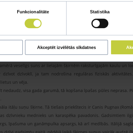
 lieliskiem kompanjoniem. Aizdomīgs pret svešiniekiem, bet fanta
Funkcionalitāte
Statistika
ekus. Ja suns tiks apmācīts jau kopš agras bērnības, tas vienādi s
i tika apgrieztas jau agrā kucēnu vecumā, lai vilki nevarētu tās sa
jais ķermenis. Kopumā suns ir nejūtīgs pret sāpēm un daudzi saimn
gumu priekš Kane Korso.
Akceptēt izvēlētās sīkdatnes
Akc
m, kucēm- 60-64 cm
 kg
amērā veselīgs suns ar lielajām šķirnēm raksturīgajām kaulu un l
dzīvot dzīvoklī, ja tam nodrošina regulāras fiziskās aktivitātes
ietus un vēja.
 nedaudz, visa gada garumā, tā kopšana īpašas pūles neprasa. Pie
.
nāla itāļu suņu šķirne. Tā tiešais priekštecis ir Canis Pugnax (Rom
as dzīvnieku mednieks un karaspēka pavadonis. Gadsimtiem ilgi ta
gs, īpašuma un ganāmpulka apsargs, kā arī medībās. Itālijā sagla
 dzīvi gadsimtu gaitā, pēdējā laikā šķirnes suņus vairāk audzē Die