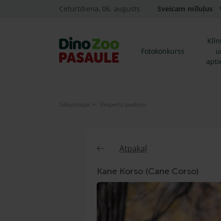
Ceturtdiena, 06. augusts
Sveicam mīluļus
Klīn
Fotokonkurss
u
apti
Sākumlapa
Ekspertu padomi
Atpakaļ
Kane Korso (Cane Corso)