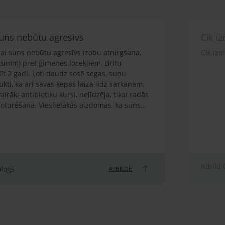
 suns nebūtu agresīvs
Cik i
 lai suns nebūtu agresīvs (zobu atņirgšana,
Cik iz
sinīm) pret ģimenes locekļiem. Britu
līt 2 gadi. Ļoti daudz sosē segas, suņu
ti, kā arī savas ķepas laiza līdz sarkanām.
airāki antibiotiku kursi, nelīdzēja, tikai radās
noturēšana. Vieslielākās aizdomas, ka suns
n ir mierīga vide, sava vieta. Agresīvi izturas
neaiztiek, jo ģimenē ir istabas kaķis. Suns ir
vai citādi biedēts, traumēts. Prot
a ir ļoti spītīgs. Ja nevēlas veikt komandu,
 Ja tiek atgrūsts, jo lec virsū, arī spēj uzrūkt,
Atbild 
m. Ir sakodis pusaudžus ģimenē, gan mani.
ologs
ATBILDE
pēj uzrūkt, atņirdzot zobus. Barotāja esmu es
ka vests, kad bija 1 gada vecums, beidzās ar
ārstējām.