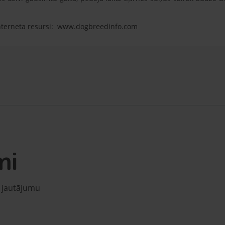
interneta resursi: www.dogbreedinfo.com
mi
u jautājumu