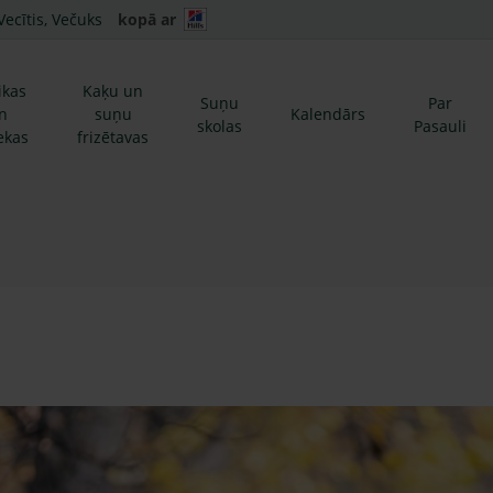
Vecītis, Večuks
kopā ar
ikas
Kaķu un
Suņu
Par
n
suņu
Kalendārs
skolas
Pasauli
ekas
frizētavas