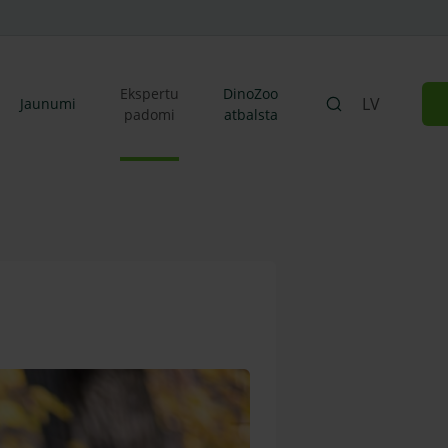
Ekspertu
DinoZoo
LV
Jaunumi
padomi
atbalsta