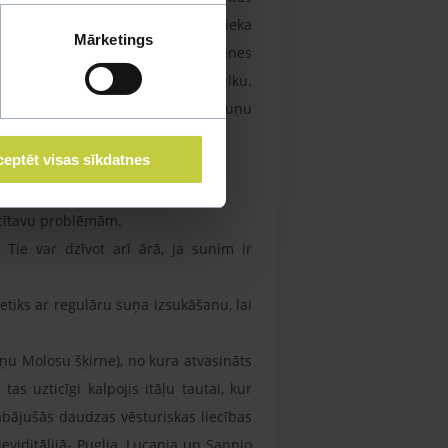
stisks kopā ar savu ģimeni. Saimnieka
Mārketings
irsnīgi izturēsies pret visiem ģimenes
plosīt, kad suns apsargāja ganāmpulku.
ieki, kas uzstādījuši elektrisko suņu
eptēt visas sīkdatnes
ocītavu problēmām.
. Tie var dzīvot arī ārā, ja sunim ir
tiks ar regulāru suņa izsukāšanu, lai
āņ
u Molosu šķirne), no kura atvasināts
s uzticīgi kalpojis itāļu tautai, kur
bājušās daudzas vēsturiskas liecības
viditālijā- Puglia, Lucania un Sannio