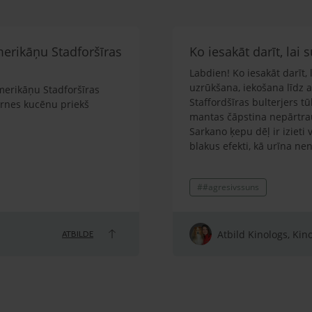
merikāņu Stadforšīras
Ko iesakāt darīt, lai
Labdien! Ko iesakāt darīt,
uzrūkšana, iekošana līdz a
merikāņu Stadforšīras
Staffordšīras bulterjers tū
irnes kucēnu priekš
mantas čāpstina nepārtrauk
Sarkano ķepu dēļ ir izieti v
blakus efekti, kā urīna ne
iekšēji ir stresains, lai ga
pret citiem suņiem. Kaķus 
##agresivssuns
mīlēts un lolots, nav sists 
pamatkomandas. Novērots, k
var uzrūkt, atņirdzot zobus.
vai iekost rokā līdz asinī
Atbild Kinologs, Kin
ATBILDE
Vīru klausa, bet arī tam s
(mamma). Uz suņa skolu ti
suņa klepošanu, pusgadu 