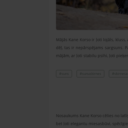
Mājās Kane Korso ir ļoti lojāls, kluss
dēļ, tas ir nepārspējams sargsuns. P
mājām, ar ļoti stabilu psihi, ļoti pie
#suns
#sunuskirnes
#skirnesa
Nosaukums Kane Korso cēlies no latīņu
bet ļoti elegantu miesasbūvi, spēcīgi