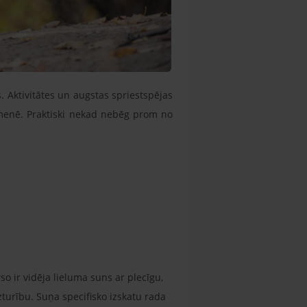
s. Aktivitātes un augstas spriestspējas
ģimenē. Praktiski nekad nebēg prom no
o ir vidēja lieluma suns ar plecīgu,
zturību. Suņa specifisko izskatu rada