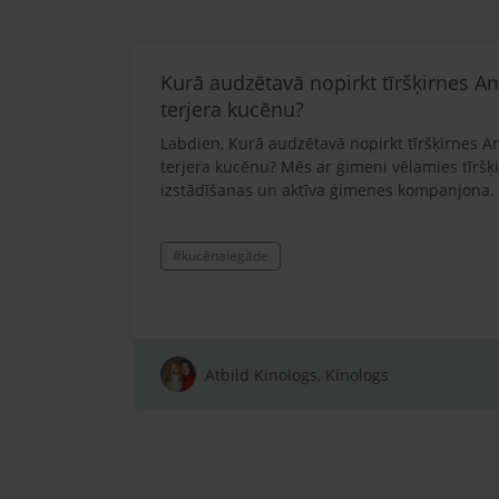
Kurā audzētavā nopirkt tīršķirnes A
terjera kucēnu?
Labdien, Kurā audzētavā nopirkt tīršķirnes A
terjera kucēnu? Mēs ar ģimeni vēlamies tīršķ
izstādīšanas un aktīva ģimenes kompanjona.
#kucēnaiegāde
Atbild Kinologs, Kinologs