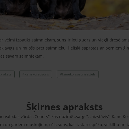
, ar vēlmi izpatikt saimniekam, suns ir ļoti gudrs un viegli dresējam
akļāvīgs un mīlošs pret saimnieku, lieliski saprotas ar bērniem 
ķeras savam saimniekam.
praksts
#kanekorsosuns
#kanekorsosunaattels
Šķirnes apraksts
 valodas vārda „Cohors”, kas nozīmē „sargs”, „aizstāvis”. Kane Kors
em un gariem muskuļiem, cēls suns, kas izstaro spēku, veiklību un i