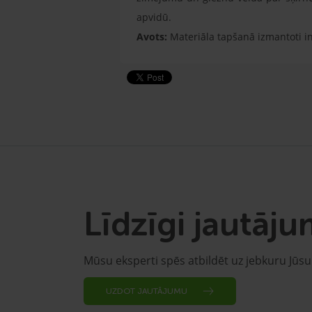
apvidū.
Avots:
Materiāla tapšanā izmantoti 
Līdzīgi jautāju
Mūsu eksperti spēs atbildēt uz jebkuru Jūs
UZDOT JAUTĀJUMU