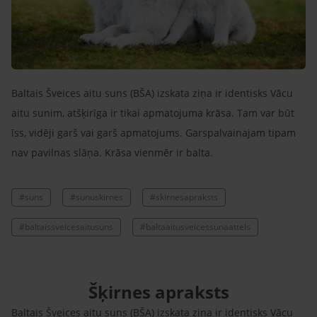
Baltais Šveices aitu suns (BŠA) izskata ziņa ir identisks Vācu
aitu sunim, atšķirīga ir tikai apmatojuma krāsa. Tam var būt
īss, vidēji garš vai garš apmatojums. Garspalvainajam tipam
nav pavilnas slāņa. Krāsa vienmēr ir balta.
#suns
#sunuskirnes
#skirnesapraksts
#baltaissveicesaitusuns
#baltaaitusveicessunaattels
Šķirnes apraksts
Baltais Šveices aitu suns (BŠA) izskata ziņa ir identisks Vācu