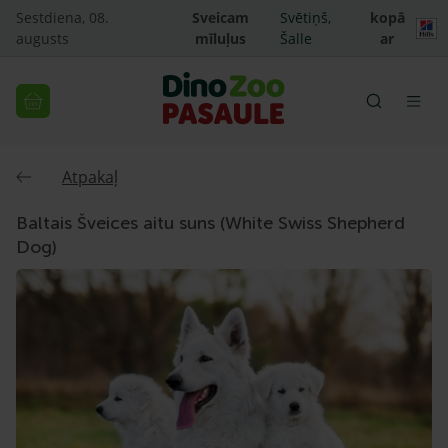
Sestdiena, 08.
Sveicam
Svētiņš,
kopā
augusts
mīluļus
Šalle
ar
Atpakaļ
Baltais Šveices aitu suns (White Swiss Shepherd
Dog)