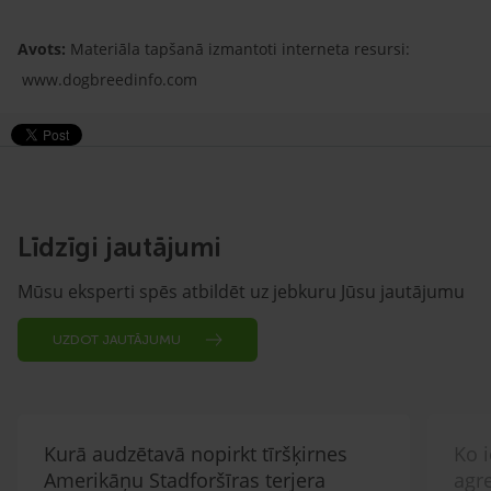
Avots:
Materiāla tapšanā izmantoti interneta resursi:
www.dogbreedinfo.com
Līdzīgi jautājumi
Mūsu eksperti spēs atbildēt uz jebkuru Jūsu jautājumu
UZDOT JAUTĀJUMU
Kurā audzētavā nopirkt tīršķirnes
Ko i
Amerikāņu Stadforšīras terjera
agr