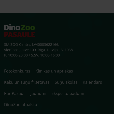
skolu
beid
ārst
SIA ZOO Centrs, LV40003622166,
Vienības gatve 109, Rīga, Latvija, LV-1058.
P. 10:00-20:00 / S.SV. 10:00-16:00
Fotokonkurss
Klīnikas un aptiekas
Kaķu un suņu frizētavas
Suņu skolas
Kalendārs
Par Pasauli
Jaunumi
Ekspertu padomi
DinoZoo atbalsta