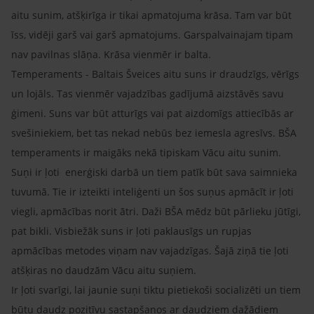
aitu sunim, atšķirīga ir tikai apmatojuma krāsa. Tam var būt
īss, vidēji garš vai garš apmatojums. Garspalvainajam tipam
nav pavilnas slāņa. Krāsa vienmēr ir balta.
Temperaments - Baltais Šveices aitu suns ir draudzīgs, vērīgs
un lojāls. Tas vienmēr vajadzības gadījumā aizstāvēs savu
ģimeni. Suns var būt atturīgs vai pat aizdomīgs attiecībās ar
svešiniekiem, bet tas nekad nebūs bez iemesla agresīvs. BŠA
temperaments ir maigāks nekā tipiskam Vācu aitu sunim.
Suņi ir ļoti enerģiski darbā un tiem patīk būt sava saimnieka
tuvumā. Tie ir izteikti inteliģenti un šos suņus apmācīt ir ļoti
viegli, apmācības norit ātri. Daži BŠA mēdz būt pārlieku jūtīgi,
pat bikli. Visbiežāk suns ir ļoti paklausīgs un rupjas
apmācības metodes viņam nav vajadzīgas. Šajā ziņā tie ļoti
atšķiras no daudzām Vācu aitu suņiem.
Ir ļoti svarīgi, lai jaunie suņi tiktu pietiekoši socializēti un tiem
būtu daudz pozitīvu sastapšanos ar daudziem dažādiem