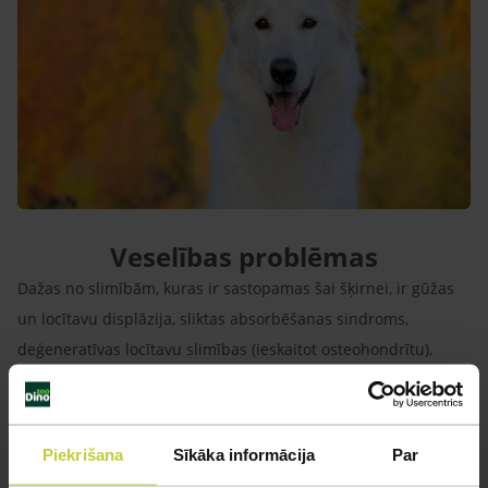
Veselības problēmas
Dažas no slimībām, kuras ir sastopamas šai šķirnei, ir gūžas
un locītavu displāzija, sliktas absorbēšanas sindroms,
deģeneratīvas locītavu slimības (ieskaitot osteohondrītu),
megaezofagus, pannus un citas acu slimību formas (reti
sastopamas), kuņģa uzpūšanās, alerģijas (pret pārtiku,
blusām vai inhalācijas alerģija), citas ādas vai apmatojums
Piekrišana
Sīkāka informācija
Par
problēmas, iedzimts zobu trūkums. Dažām BŠA