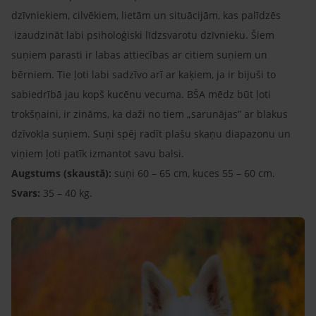
dzīvniekiem, cilvēkiem, lietām un situācijām, kas palīdzēs
izaudzināt labi psiholoģiski līdzsvarotu dzīvnieku. Šiem
suņiem parasti ir labas attiecības ar citiem suņiem un
bērniem. Tie ļoti labi sadzīvo arī ar kaķiem, ja ir bijuši to
sabiedrībā jau kopš kucēnu vecuma. BŠA mēdz būt ļoti
trokšņaini, ir zināms, ka daži no tiem „sarunājas” ar blakus
dzīvokļa suņiem. Suņi spēj radīt plašu skaņu diapazonu un
viņiem ļoti patīk izmantot savu balsi.
Augstums (skaustā):
suņi 60 – 65 cm, kuces 55 – 60 cm.
Svars:
35 – 40 kg.