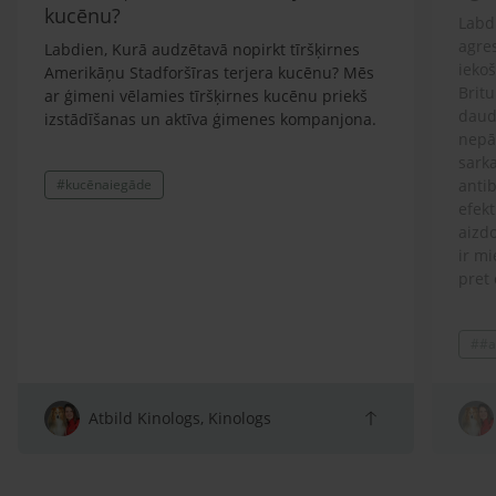
kucēnu?
Labdi
agre
Labdien, Kurā audzētavā nopirkt tīršķirnes
ieko
Amerikāņu Stadforšīras terjera kucēnu? Mēs
Britu
ar ģimeni vēlamies tīršķirnes kucēnu priekš
daud
izstādīšanas un aktīva ģimenes kompanjona.
nepār
sarka
#kucēnaiegāde
antib
efekt
aizdo
ir mi
pret 
ģimen
lolot
##a
Prot
spītī
atņir
arī s
Atbild Kinologs, Kinologs
sako
klaus
zobu