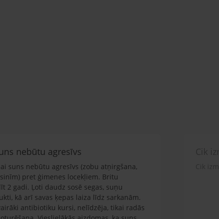
 suns nebūtu agresīvs
Cik i
 lai suns nebūtu agresīvs (zobu atņirgšana,
Cik iz
sinīm) pret ģimenes locekļiem. Britu
līt 2 gadi. Ļoti daudz sosē segas, suņu
ti, kā arī savas ķepas laiza līdz sarkanām.
airāki antibiotiku kursi, nelīdzēja, tikai radās
noturēšana. Vieslielākās aizdomas, ka suns