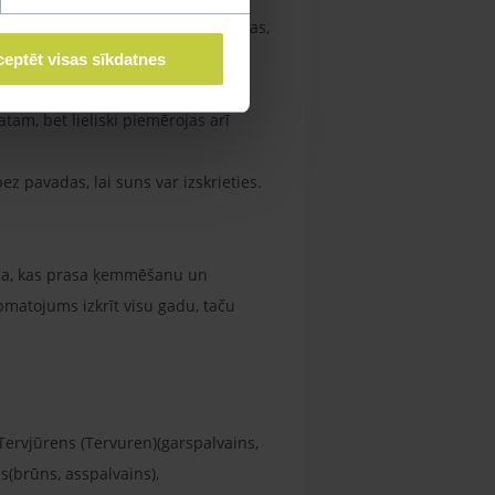
ija. Jāuzmanās no suņa pārbarošanas,
eptēt visas sīkdatnes
es ārpus mājas. Tas ir vidēji aktīvs
am, bet lieliski piemērojas arī
z pavadas, lai suns var izskrieties.
ilna, kas prasa ķemmēšanu un
pmatojums izkrīt visu gadu, taču
ervjūrens (Tervuren)(garspalvains,
(brūns, asspalvains),