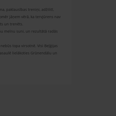
a, paklausības treniņi, adžilitī,
omēr jāņem vērā, ka tervjūrens nav
ts un trenēts.
inu melnu suni, un rezultātā radās
 nebūs topa virsotnē. Visi Beļģijas
 pasaulē lielākoties Grūnendālu un