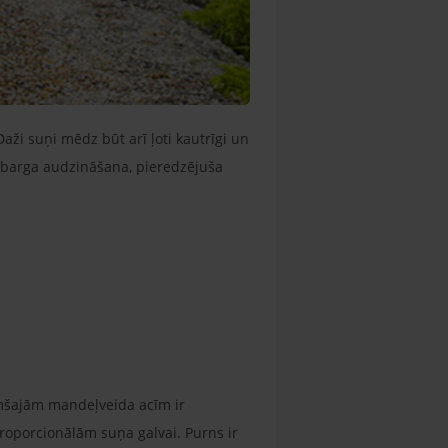
Daži suņi mēdz būt arī ļoti kautrīgi un
ne barga audzināšana, pieredzējuša
tumšajām mandeļveida acīm ir
proporcionālām suņa galvai. Purns ir