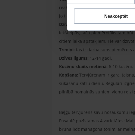
reakcijas, acu problēmas, pārmērīga 
jo tiem ir tendence aptaukoties un kļū
Neakceptēt
Dzīvošanas apstākļi:
Tervjūrens var dz
iekštelpās, taču piemērotāks tam būtu
citiem laika apstākļiem. Tie var dzīvot
Treniņi:
tas ir darba suns piemērots ak
Dzīves ilgums:
12-14 gadi.
Kucēnu skaits metienā:
6-10 kucēni.
Kopšana:
Tervjūrenam ir gara, taisna
sukāšanu katru dienu. Regulāri izgri
pilnībā nomainās suņiem vienu reizi 
Beļģu tervjūrens savu nosaukumu iegu
Pasaulē pazīstamas 4 varietātes: Mal
brūnā līdz mahagona tonim, ar melnām