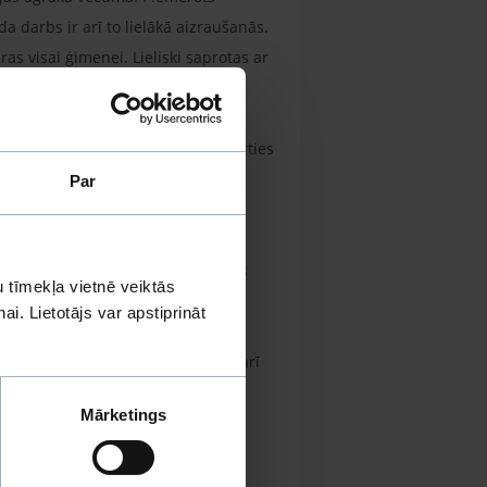
 darbs ir arī to lielākā aizraušanās.
ķeras visai ģimenei. Lieliski saprotas ar
t mīlošā ģimenē, nevis tikt
mnieka mantu rēķina. Šiem suņiem
ģu aitu suņi ir tendēti ļoti pieķerties
m. Galvenokārt šie suņi lieliski
Par
socializācija ar kaķiem un citiem
anīšanas uzvedība- dzenāšana un
ams pieredzējis saimnieks, jo suns
 tīmekļa vietnē veiktās
gan temperamenta, gan agresivitātes
i. Lietotājs var apstiprināt
sasniegumus, viņiem nepieciešams arī
Mārketings
jumos novērotas ādas alerģiskas