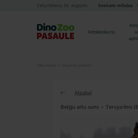
Ceturtdiena, 06. augusts
Sveicam mīluļus
Klīn
Fotokonkurss
u
apti
Sākumlapa
Ekspertu padomi
Atpakaļ
Beļģu aitu suns – Tervjurēns 