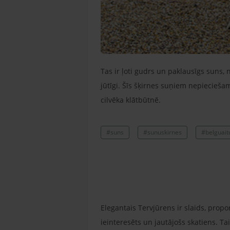
Tas ir ļoti gudrs un paklausīgs suns, n
jūtīgi. Šīs šķirnes suņiem nepiecieša
cilvēka klātbūtnē.
#suns
#sunuskirnes
#belguait
Elegantais Tervjūrens ir slaids, prop
ieinteresēts un jautājošs skatiens. T