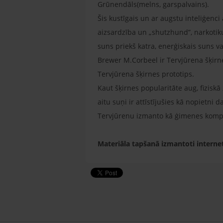
Grūnendāls(melns, garspalvains).
Šis kustīgais un ar augstu inteliģenci 
aizsardzība un „shutzhund”, narkotik
suns priekš katra, enerģiskais suns va
Brewer M.Corbeel ir Tervjūrena šķirne
Tervjūrena šķirnes prototips.
Kaut šķirnes popularitāte aug, fiziskā
aitu suņi ir attīstījušies kā nopietni
Tervjūrenu izmanto kā ģimenes kompa
Materiāla tapšanā izmantoti internet