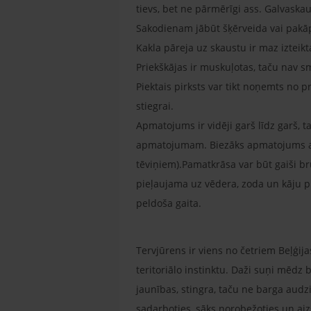
tievs, bet ne pārmērīgi ass. Galvaskau
Sakodienam jābūt šķērveida vai pak
Kakla pāreja uz skaustu ir maz izteikt
Priekškājas ir muskuļotas, taču nav s
Piektais pirksts var tikt noņemts no p
stiegrai.
Apmatojums ir vidēji garš līdz garš, 
apmatojumam. Biezāks apmatojums aug 
tēviņiem).Pamatkrāsa var būt gaiši b
pieļaujama uz vēdera, zoda un kāju p
peldoša gaita.
Tervjūrens ir viens no četriem Beļģija
teritoriālo instinktu. Daži suņi mēdz 
jaunības, stingra, taču ne barga audzi
sadarboties, sāks norobežoties un aiz