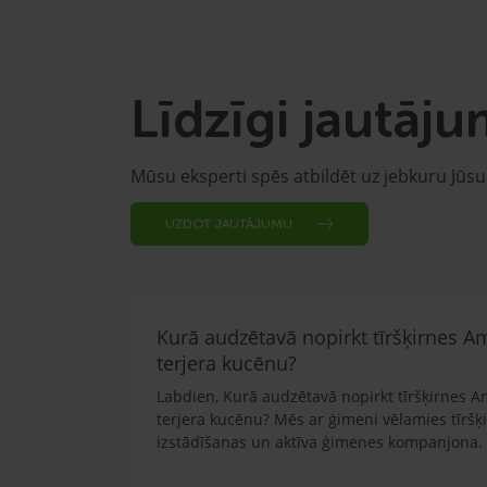
Līdzīgi jautāju
Mūsu eksperti spēs atbildēt uz jebkuru Jūs
UZDOT JAUTĀJUMU
Kurā audzētavā nopirkt tīršķirnes A
terjera kucēnu?
Labdien, Kurā audzētavā nopirkt tīršķirnes A
terjera kucēnu? Mēs ar ģimeni vēlamies tīršķ
izstādīšanas un aktīva ģimenes kompanjona.