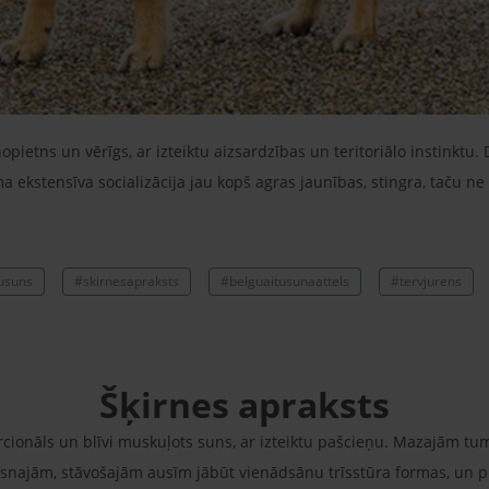
opietns un vērīgs, ar izteiktu aizsardzības un teritoriālo instinktu. 
ma ekstensīva socializācija jau kopš agras jaunības, stingra, taču 
usuns
#skirnesapraksts
#belguaitusunaattels
#tervjurens
Šķirnes apraksts
orcionāls un blīvi muskuļots suns, ar izteiktu pašcieņu. Mazajām 
aisnajām, stāvošajām ausīm jābūt vienādsānu trīsstūra formas, un 