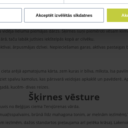
kautrība vai agresivitāte, kā arī sastopama elkoņu un gūžu displāz
t laiskiem.
Akceptēt izvēlētās sīkdatnes
Akc
īvot dzīvoklī, ja tam tiek nodrošinātas atbilstošas fiziskas aktivitāt
 vidēja lieluma piemājas dārzs. Šķirnes suņi piemēroti vēsam klimat
 ārā, taču labāk jutīsies iekštelpās kopā ar cilvēku.
tīvai, ārpusmājas dzīvei. Nepieciešamas garas, aktīvas pastaigas be
, cieta arējā apmatojuma kārta, zem kuras ir blīva, mīksta, īsa pav
eziet spalvu kamolus, kas pārsvarā veidojas apkaklē un pavēderē. A
gadā, kucēm- divas reizes.
Šķirnes vēsture
vis no Beļģijas ciema Tervjūrenas vārda.
inua(īsspalvains, brūnā līdz mahagona tonim, ar melnām iezīmēm),T
 iezīmēm, dažos standartos pieļaujama arī pelēka krāsa), Lakenois