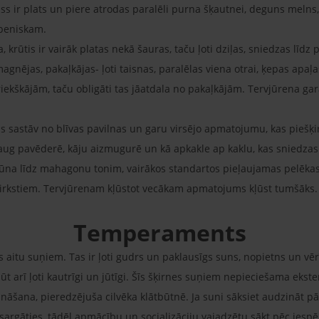
ss ir plats un piere atrodas paralēli purna šķautnei, deguns melns,
āpeniskam.
a, krūtis ir vairāk platas nekā šauras, taču ļoti dziļas, sniedzas līd
magnējas, pakaļkājas- ļoti taisnas, paralēlas viena otrai, ķepas apa
riekškājām, taču obligāti tas jāatdala no pakaļkājām. Tervjūrena gar
tas sastāv no blīvas pavilnas un garu virsējo apmatojumu, kas pieš
pavēderē, kāju aizmugurē un kā apkakle ap kaklu, kas sniedzas lī
rūna līdz mahagonu tonim, vairākos standartos pieļaujamas pelēkas
irkstiem. Tervjūrenam kļūstot vecākam apmatojums kļūst tumšāks. 
Temperaments
s aitu suņiem. Tas ir ļoti gudrs un paklausīgs suns, nopietns un vēr
būt arī ļoti kautrīgi un jūtīgi. Šīs šķirnes suņiem nepieciešama ekste
nāšana, pieredzējuša cilvēka klātbūtnē. Ja suni sāksiet audzināt pār
sargāties, tādēļ apmācību un socializāciju vajadzētu sākt pēc ies