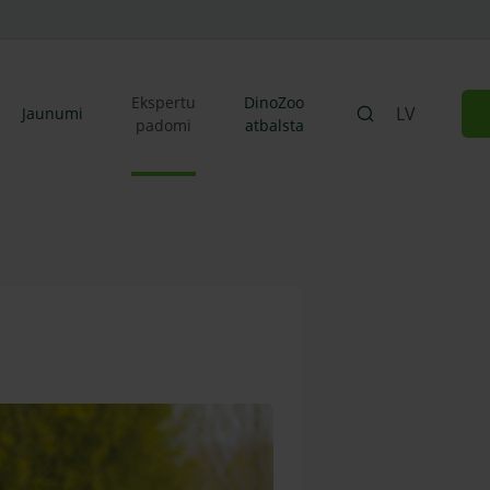
Ekspertu
DinoZoo
LV
Jaunumi
padomi
atbalsta