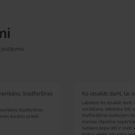
mi
u jautājumu
merikāņu Stadforšīras
Ko iesakāt darīt, lai
Labdien! Ko iesakāt darīt,
uzrūkšana, iekošana līdz a
merikāņu Stadforšīras
Staffordšīras bulterjers tū
irnes kucēnu priekš
mantas čāpstina nepārtrauk
Sarkano ķepu dēļ ir izieti v
blakus efekti, kā urīna ne