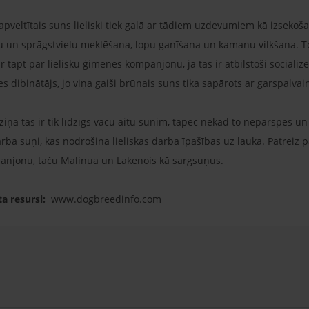
apveltītais suns lieliski tiek galā ar tādiem uzdevumiem kā izsekošan
u un sprāgstvielu meklēšana, lopu ganīšana un kamanu vilkšana. T
r tapt par lielisku ģimenes kompanjonu, ja tas ir atbilstoši socializē
s dibinātājs, jo viņa gaiši brūnais suns tika sapārots ar garspalva
 ziņā tas ir tik līdzīgs vācu aitu sunim, tāpēc nekad to nepārspēs un
 darba suņi, kas nodrošina lieliskas darba īpašības uz lauka. Patreiz
njonu, taču Malinua un Lakenois kā sargsuņus.
a resursi:
www.dogbreedinfo.com