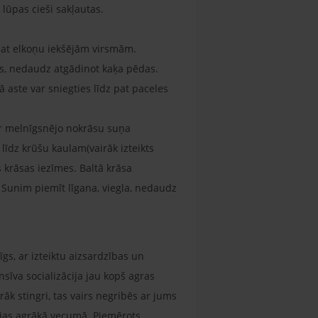
 lūpas cieši sakļautas.
z pat elkoņu iekšējām virsmām.
ļas, nedaudz atgādinot kaķa pēdas.
ā aste var sniegties līdz pat paceles
ķir melnīgsnējo nokrāsu suņa
dz krūšu kaulam(vairāk izteikts
 krāsas iezīmes. Baltā krāsa
Sunim piemīt līgana, viegla, nedaudz
īgs, ar izteiktu aizsardzības un
nsīva socializācija jau kopš agras
āk stingri, tas vairs negribēs ar jums
pējas agrākā vecumā. Piemērots