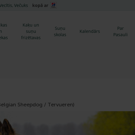
Vecītis, Večuks
kopā ar
ikas
Kaķu un
Suņu
Par
n
suņu
Kalendārs
skolas
Pasauli
ekas
frizētavas
(Belgian Sheepdog / Tervueren)