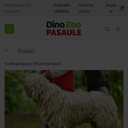
Piektdiena, 07.
Sveicam
Petarde,
kopā
augusts
mīluļus
Ziema
ar
Atpakaļ
Komandors (Komondor)