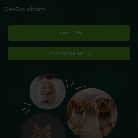
DinoZoo atbalsta
E-VEIKALS
UZDOT JAUTĀJUMU