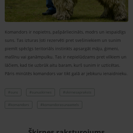
Komandors ir nopietns, pašpārliecināts, modrs un iespaidīgs
suns. Tas izturas ļoti rezervēti pret svešiniekiem un sunim
piemīt spēcīgs teritoriāls instinkts apsargāt māju, ģimeni,
mašīnu vai ganāmpulku. Tas ir nepielūdzams pret vilkiem un
lāčiem, kad tie uzbrūk aitu baram, kurš sunim ir uzticētas.
Pāris minūtēs komandors var tikt galā ar jebkuru ienaidnieku.
#suns
#sunuskirnes
#skirnesapraksts
#komandors
#komandorasunaattels
Šķirnes raksturojums