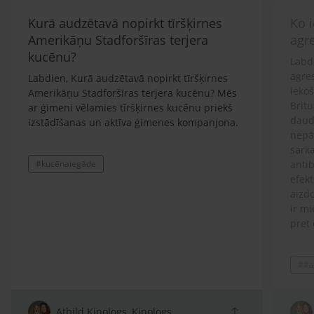
Kurā audzētavā nopirkt tīršķirnes
Ko i
Amerikāņu Stadforšīras terjera
agr
kucēnu?
Labdi
agre
Labdien, Kurā audzētavā nopirkt tīršķirnes
ieko
Amerikāņu Stadforšīras terjera kucēnu? Mēs
Britu
ar ģimeni vēlamies tīršķirnes kucēnu priekš
daud
izstādīšanas un aktīva ģimenes kompanjona.
nepār
sarka
#kucēnaiegāde
antib
efekt
aizdo
ir mi
pret 
ģimen
lolot
##a
Prot
spītī
atņir
arī s
Atbild Kinologs, Kinologs