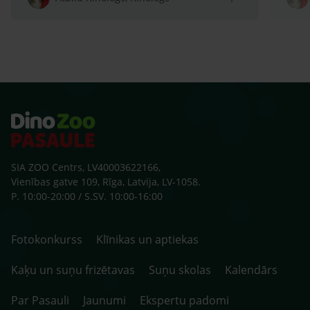
sako
klaus
zobu
skolu
beid
ārst
SIA ZOO Centrs, LV40003622166,
Vienības gatve 109, Rīga, Latvija, LV-1058.
P. 10:00-20:00 / S.SV. 10:00-16:00
Fotokonkurss
Klīnikas un aptiekas
Kaķu un suņu frizētavas
Suņu skolas
Kalendārs
Par Pasauli
Jaunumi
Ekspertu padomi