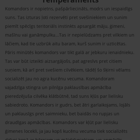
Komandors ir nopietns, pašpārliecināts, modrs un iespaidīgs
suns. Tas izturas ļoti rezervēti pret svešiniekiem un sunim
piemīt spēcīgs teritoriāls instinkts apsargāt māju, ģimeni,
mašīnu vai ganāmpulku...Tas ir nepielūdzams pret vilkiem un
lāčiem, kad tie uzbrūk aitu baram, kurš sunim ir uzticētas.
Pāris minūtēs komandors var tikt galā ar jebkuru ienaidnieku.
Tas var būt izteikti aizsargājošs, pat agresīvs pret citiem
suņiem, kā arī pret svešiem cilvēkiem, tādēļ šo šķirni vēlams
socializēt jau no agra kucēnu vecuma. Komandoram
vajadzīga stingra un pilnīga paklausības apmācība
pieredzējuša cilvēka klātbūtnē, tad suns kļūs par lielisku
sabiedroto. Komandors ir gudrs, bet ātri garlaikojams, lojāls
un paklausīgs pret saimnieku, bet baidās no rupjas un
draudīgas apmācības. Komandors var kļūt par lielisku
ģimenes locekli, ja jau kopš kucēnu vecuma tiek socializēts
dzīvei kopā ar bērniem un mājdzīvniekiem, un apmācīts