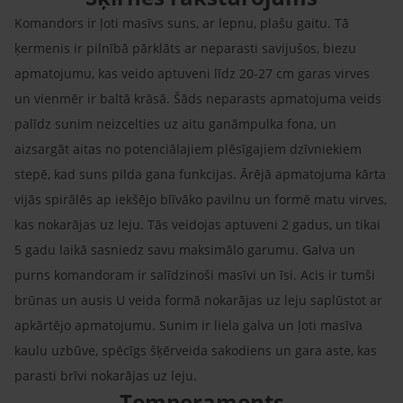
Komandors ir ļoti masīvs suns, ar lepnu, plašu gaitu. Tā
ķermenis ir pilnībā pārklāts ar neparasti savijušos, biezu
apmatojumu, kas veido aptuveni līdz 20-27 cm garas virves
un vienmēr ir baltā krāsā. Šāds neparasts apmatojuma veids
palīdz sunim neizcelties uz aitu ganāmpulka fona, un
aizsargāt aitas no potenciālajiem plēsīgajiem dzīvniekiem
stepē, kad suns pilda gana funkcijas. Ārējā apmatojuma kārta
vijās spirālēs ap iekšējo blīvāko pavilnu un formē matu virves,
kas nokarājas uz leju. Tās veidojas aptuveni 2 gadus, un tikai
5 gadu laikā sasniedz savu maksimālo garumu. Galva un
purns komandoram ir salīdzinoši masīvi un īsi. Acis ir tumši
brūnas un ausis U veida formā nokarājas uz leju saplūstot ar
apkārtējo apmatojumu. Sunim ir liela galva un ļoti masīva
kaulu uzbūve, spēcīgs šķērveida sakodiens un gara aste, kas
parasti brīvi nokarājas uz leju.
Temperaments