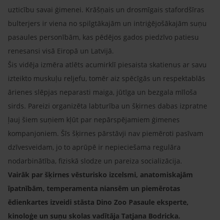
uzticību savai ģimenei. Krāšņais un drosmīgais stafordšīras
bulterjers ir viena no spilgtākajām un intriģējošākajām suņu
pasaules personībām, kas pēdējos gados piedzīvo patiesu
renesansi visā Eiropā un Latvijā.
Šis vidēja izmēra atlēts acumirklī piesaista skatienus ar savu
izteikto muskuļu reljefu, tomēr aiz spēcīgās un respektablās
ārienes slēpjas neparasti maiga, jūtīga un bezgala mīloša
sirds. Pareizi organizēta labturība un šķirnes dabas izpratne
ļauj šiem suņiem kļūt par nepārspējamiem ģimenes
kompanjoniem. Šīs šķirnes pārstāvji nav piemēroti pasīvam
dzīvesveidam, jo to aprūpē ir nepieciešama regulāra
nodarbinātība, fiziskā slodze un pareiza socializācija.
Vairāk par šķirnes vēsturisko izcelsmi, anatomiskajām
īpatnībām, temperamenta niansēm un piemērotas
ēdienkartes izveidi stāsta Dino Zoo Pasaule eksperte,
kinoloģe un suņu skolas vadītāja Tatjana Bodricka.