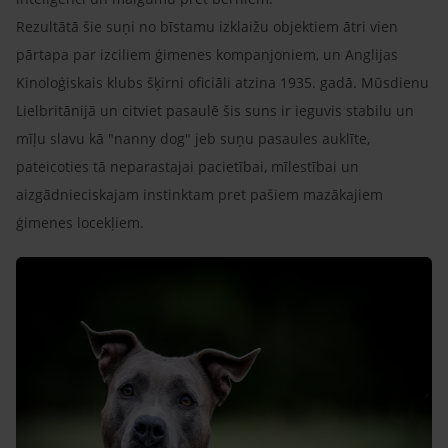
Rezultātā šie suņi no bīstamu izklaižu objektiem ātri vien
pārtapa par izciliem ģimenes kompanjoniem, un Anglijas
Kinoloģiskais klubs šķirni oficiāli atzina 1935. gadā. Mūsdienu
Lielbritānijā un citviet pasaulē šis suns ir ieguvis stabilu un
mīļu slavu kā "nanny dog" jeb suņu pasaules auklīte,
pateicoties tā neparastajai pacietībai, mīlestībai un
aizgādnieciskajam instinktam pret pašiem mazākajiem
ģimenes locekļiem.