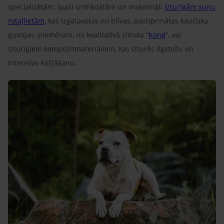
specializētām, īpaši izstrādātām un maksimāli
izturīgām suņu
rotaļlietām
, kas izgatavotas no blīvas, pastiprinātas kaučuka
gumijas, piemēram, no kvalitatīvā zīmola “
Kong
”, vai
izturīgiem kompozītmateriāliem, kas izturēs ilgstošu un
intensīvu košļāšanu.