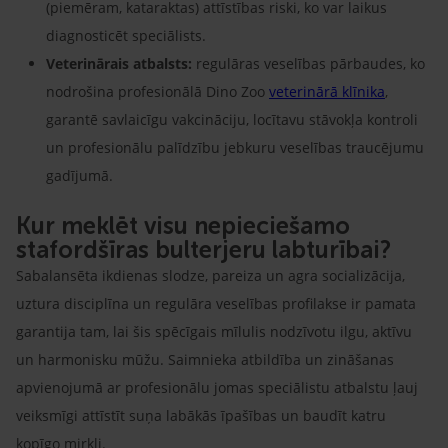
(piemēram, kataraktas) attīstības riski, ko var laikus
diagnosticēt speciālists.
Veterinārais atbalsts:
regulāras veselības pārbaudes, ko
nodrošina profesionālā Dino Zoo
veterinārā klīnika
,
garantē savlaicīgu vakcināciju, locītavu stāvokļa kontroli
un profesionālu palīdzību jebkuru veselības traucējumu
gadījumā.
Kur meklēt visu nepieciešamo
stafordšīras bulterjeru labturībai?
Sabalansēta ikdienas slodze, pareiza un agra socializācija,
uztura disciplīna un regulāra veselības profilakse ir pamata
garantija tam, lai šis spēcīgais mīlulis nodzīvotu ilgu, aktīvu
un harmonisku mūžu. Saimnieka atbildība un zināšanas
apvienojumā ar profesionālu jomas speciālistu atbalstu ļauj
veiksmīgi attīstīt suņa labākās īpašības un baudīt katru
kopīgo mirkli.