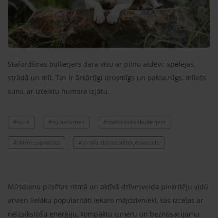
Stafordšīras bulterjers dara visu ar pilnu atdevi: spēlējas,
strādā un mīl. Tas ir ārkārtīgi drosmīgs un paklausīgs, mīlošs
suns, ar izteiktu humora izjūtu.
#suns
#sunuskirnes
#stafordsirasbulterjers
#skirnesapraksts
#strafordsirasbulterjeraattels
Mūsdienu pilsētas ritmā un aktīvā dzīvesveida piekritēju vidū
arvien lielāku popularitāti iekaro mājdzīvnieki, kas izceļas ar
neizsīkstošu enerģiju, kompaktu izmēru un beznosacījumu