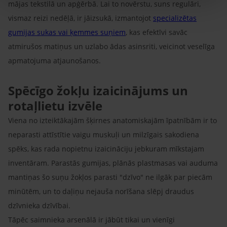
mājas tekstilā un apģērbā. Lai to novērstu, suns regulāri,
vismaz reizi nedēļā, ir jāizsukā, izmantojot
specializētas
gumijas sukas vai ķemmes suņiem
, kas efektīvi savāc
atmirušos matiņus un uzlabo ādas asinsriti, veicinot veselīga
apmatojuma atjaunošanos.
Spēcīgo žokļu izaicinājums un
rotaļlietu izvēle
Viena no izteiktākajām šķirnes anatomiskajām īpatnībām ir to
neparasti attīstītie vaigu muskuļi un milzīgais sakodiena
spēks, kas rada nopietnu izaicināciju jebkuram mīkstajam
inventāram. Parastās gumijas, plānās plastmasas vai auduma
mantiņas šo suņu žokļos parasti "dzīvo" ne ilgāk par piecām
minūtēm, un to daļiņu nejauša norīšana slēpj draudus
dzīvnieka dzīvībai.
Tāpēc saimnieka arsenālā ir jābūt tikai un vienīgi