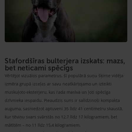
Stafordšīras bulterjera izskats: mazs,
bet neticami spēcīgs
Vērtējot vizuālos parametrus, šī populārā suņu šķirne vidēja
izmēra grupā izceļas ar savu neatkārtojamo un izteikti
muskuļoto eksterjeru, kas rada masīva un ļoti spēcīga
dzīvnieka iespaidu. Pieaudzis suns ir salīdzinoši kompakta
auguma, sasniedzot aptuveni 35 līdz 41 centimetru skaustā,
kur tēviņu svars svārstās no 12,7 līdz 17 kilogramiem, bet
mātītēm – no 11 līdz 15,4 kilogramiem.