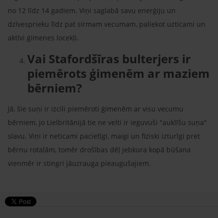
no 12 līdz 14 gadiem. Viņi saglabā savu enerģiju un
dzīvesprieku līdz pat sirmam vecumam, paliekot uzticami un
aktīvi ģimenes locekļi.
Vai Stafordšīras bulterjers ir
piemērots ģimenēm ar maziem
bērniem?
Jā, šie suņi ir izcili piemēroti ģimenēm ar visu vecumu
bērniem, jo Lielbritānijā tie ne velti ir ieguvuši "auklīšu suņa"
slavu. Viņi ir neticami pacietīgi, maigi un fiziski izturīgi pret
bērnu rotaļām, tomēr drošības dēļ jebkura kopā būšana
vienmēr ir stingri jāuzrauga pieaugušajiem.