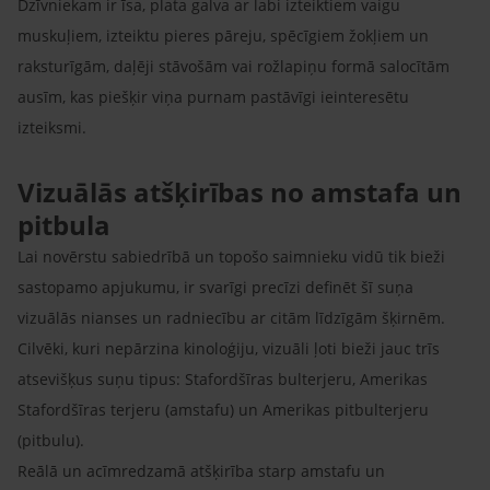
Dzīvniekam ir īsa, plata galva ar labi izteiktiem vaigu
muskuļiem, izteiktu pieres pāreju, spēcīgiem žokļiem un
raksturīgām, daļēji stāvošām vai rožlapiņu formā salocītām
ausīm, kas piešķir viņa purnam pastāvīgi ieinteresētu
izteiksmi.
Vizuālās atšķirības no amstafa un
pitbula
Lai novērstu sabiedrībā un topošo saimnieku vidū tik bieži
sastopamo apjukumu, ir svarīgi precīzi definēt šī suņa
vizuālās nianses un radniecību ar citām līdzīgām šķirnēm.
Cilvēki, kuri nepārzina kinoloģiju, vizuāli ļoti bieži jauc trīs
atsevišķus suņu tipus: Stafordšīras bulterjeru, Amerikas
Stafordšīras terjeru (amstafu) un Amerikas pitbulterjeru
(pitbulu).
Reālā un acīmredzamā atšķirība starp amstafu un