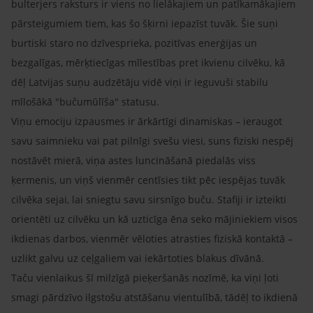
bulterjers raksturs ir viens no lielākajiem un patīkamākajiem
pārsteigumiem tiem, kas šo šķirni iepazīst tuvāk. Šie suņi
burtiski staro no dzīvesprieka, pozitīvas enerģijas un
bezgalīgas, mērķtiecīgas mīlestības pret ikvienu cilvēku, kā
dēļ Latvijas suņu audzētāju vidē viņi ir ieguvuši stabilu
mīlošākā "bučumūlīša" statusu.
Viņu emociju izpausmes ir ārkārtīgi dinamiskas – ieraugot
savu saimnieku vai pat pilnīgi svešu viesi, suns fiziski nespēj
nostāvēt mierā, viņa astes luncināšanā piedalās viss
ķermenis, un viņš vienmēr centīsies tikt pēc iespējas tuvāk
cilvēka sejai, lai sniegtu savu sirsnīgo buču. Stafiji ir izteikti
orientēti uz cilvēku un kā uzticīga ēna seko mājiniekiem visos
ikdienas darbos, vienmēr vēloties atrasties fiziskā kontaktā –
uzlikt galvu uz ceļgaliem vai iekārtoties blakus dīvānā.
Taču vienlaikus šī milzīgā pieķeršanās nozīmē, ka viņi ļoti
smagi pārdzīvo ilgstošu atstāšanu vientulībā, tādēļ to ikdienā