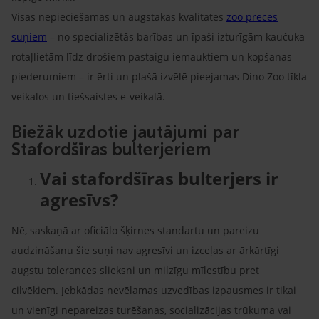
Visas nepieciešamās un augstākās kvalitātes
zoo preces
suņiem
– no specializētās barības un īpaši izturīgām kaučuka
rotaļlietām līdz drošiem pastaigu iemauktiem un kopšanas
piederumiem – ir ērti un plašā izvēlē pieejamas Dino Zoo tīkla
veikalos un tiešsaistes e-veikalā.
Biežāk uzdotie jautājumi par
Stafordšīras bulterjeriem
Vai stafordšīras bulterjers ir
agresīvs?
Nē, saskaņā ar oficiālo šķirnes standartu un pareizu
audzināšanu šie suņi nav agresīvi un izceļas ar ārkārtīgi
augstu tolerances slieksni un milzīgu mīlestību pret
cilvēkiem. Jebkādas nevēlamas uzvedības izpausmes ir tikai
un vienīgi nepareizas turēšanas, socializācijas trūkuma vai