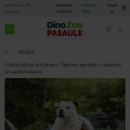
Sestdiena, 08.
Sveicam
Svētiņš,
kopā
augusts
mīluļus
Šalle
ar
Atpakaļ
Stafordšīras bulterjers: Šķirnes apraksts, raksturs
un audzināšana