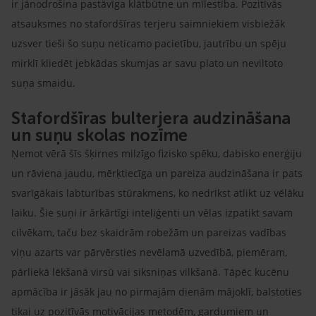
ir jānodrošina pastāvīga klātbūtne un mīlestība. Pozitīvās
atsauksmes no stafordšīras terjeru saimniekiem visbiežāk
uzsver tieši šo suņu neticamo pacietību, jautrību un spēju
mirklī kliedēt jebkādas skumjas ar savu plato un neviltoto
suņa smaidu.
Stafordšīras bulterjera audzināšana
un suņu skolas nozīme
Ņemot vērā šīs šķirnes milzīgo fizisko spēku, dabisko enerģiju
un rāviena jaudu, mērķtiecīga un pareiza audzināšana ir pats
svarīgākais labturības stūrakmens, ko nedrīkst atlikt uz vēlāku
laiku. Šie suņi ir ārkārtīgi inteliģenti un vēlas izpatikt savam
cilvēkam, taču bez skaidrām robežām un pareizas vadības
viņu azarts var pārvērsties nevēlamā uzvedībā, piemēram,
pārliekā lēkšanā virsū vai siksniņas vilkšanā. Tāpēc kucēnu
apmācība ir jāsāk jau no pirmajām dienām mājoklī, balstoties
tikai uz pozitīvās motivācijas metodēm, gardumiem un