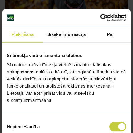
Piekrišana
Sīkāka informācija
Par
Šī tīmekļa vietne izmanto sīkdatnes
Sīkdatnes mūsu tīmekļa vietnē izmanto statistikas
Ikdienas šķirnes kopšana un
apkopošanas nolūkos, kā arī, lai saglabātu tīmekļa vietnē
uzturēšana
veiktās darbības un apkopotu informāciju pilnvērtīgai
Gatavojoties ikdienas aprūpei, šīs šķirnes uzturēšana fiziskā
funkcionalitātei un atbilstošaireklāmas mērķēšanai.
ziņā nav pārlieku sarežģīta, tomēr tai ir savas specifiskās
Lietotājs var apstiprināt visu vai atsevišķu
sīkdatņuizmantošanu.
prasības, kas saistītas ar suņa anatomiju un spēcīgajiem
instinktiem. Tā kā šie ir izteikti īsspalvaini suņi, tiem nav
nepieciešams veikt komplicētas frizēšanas procedūras, taču
Piekrišanas
uzmanība jāvelta apmatojuma struktūrai un pareizam
Nepieciešamība
izvēle