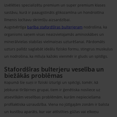
izvēlēties specializētu premium un super premium klases
sastāvu, kurā ir paaugstināts glikozamīna un hondroitīna
līmenis locītavu skrimšļu aizsardzībai.
Augstvērtīga
barība stafordšīras bulterjeram
nodrošina, ka
organisms saņem visas neaizvietojamās aminoskābes un
minerālvielas stabilas vielmaiņas uzturēšanai. Pārdomāts
uzturs palīdz saglabāt ideālu fizisko formu, stingrus muskuļus
un nodrošina, ka mīluļa kažoks vienmēr ir gluds un spīdīgs.
Stafordšīras bulterjeru veselība un
biežākās problēmas
Kopumā šie suņi ir fiziski izturīgi un spēcīgi, tomēr, kā
jebkurai tīršķirnes grupai, tiem ir ģenētiska nosliece uz
atsevišķām veselības problēmām, kurām nepieciešama
profilaktiska uzraudzība. Viena no jūtīgajām zonām ir balsta
un kustību aparāts, kur var attīstīties gūžas vai elkoņu