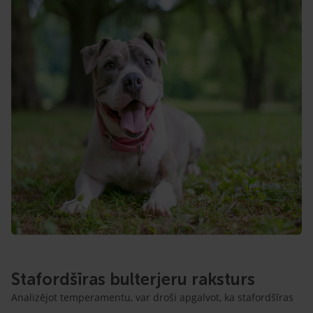
Stafordšīras bulterjeru raksturs
Analizējot temperamentu, var droši apgalvot, ka stafordšīras