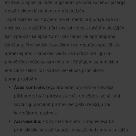
locītavu displāzija, tādēļ augšanas periodā kucēnus jāsargā
no pārliekiem lēcieniem un pārslodzēm.
Tāpat šķirnes pārstāvjiem nereti mēdz būt jutīga āda un
nosliece uz dažādām pārtikas vai vides izraisītām alerģijām,
kas izpaužas kā apsārtums, kasīšanās vai apmatojuma
izkrišana. Profilaktiskie pasākumi un regulārs speciālistu
apmeklējums ir labākais veids, kā nodrošināt ilgu un
pilnvērtīgu mūžu savam mīlulim. Rūpīgiem saimniekiem
ieteicams sekot līdzi šādām veselības profilakses
pamatprasībām:
Ādas kontrole:
regulāra ādas un kažoka stāvokļa
pārbaude, īpaši pirkstu starpās un vēdera zonā, ļauj
savlaicīgi pamanīt pirmās alerģisku reakciju vai
kairinājumu pazīmes.
Acu veselība:
šīs šķirnes suņiem ir nepieciešama
profilaktiska acu pārbaude, jo pastāv iedzimtu acu kaišu