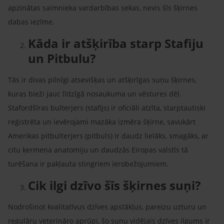
apzinātas saimnieka vardarbības sekas, nevis šīs šķirnes
dabas iezīme.
Kāda ir atšķirība starp Stafiju
un Pitbulu?
Tās ir divas pilnīgi atsevišķas un atšķirīgas suņu šķirnes,
kuras bieži jauc līdzīgā nosaukuma un vēstures dēļ.
Stafordšīras bulterjers (stafijs) ir oficiāli atzīta, starptautiski
reģistrēta un ievērojami mazāka izmēra šķirne, savukārt
Amerikas pitbulterjers (pitbuls) ir daudz lielāks, smagāks, ar
citu ķermeņa anatomiju un daudzās Eiropas valstīs tā
turēšana ir pakļauta stingriem ierobežojumiem.
Cik ilgi dzīvo šīs šķirnes suņi?
Nodrošinot kvalitatīvus dzīves apstākļus, pareizu uzturu un
regulāru veterināro aprūpi, šo suņu vidējais dzīves ilgums ir