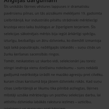
Anglijas dārgumam
Šīs unikālās šķirnes vēstures lappuses ir dramatisku
pavērsienu pilnas, un tās aizsākumi meklējami 19. gadsimta
Lielbritānijā, kur industriālo pilsētu strādnieki mērķtiecīgi
krustoja veco laiku buldogus ar žiperīgiem terjeriem. Šīs
selekcijas sākotnējais mērķis bija iegūt ārkārtīgi spēcīgu,
izturīgu, bezbailīgu un ātru dzīvnieku, ko diemžēl izmantoja
tajā laikā populārajās, nežēlīgajās izklaidēs – suņu cīņās un
žurku ķeršanas sacensībās ringos.
Tomēr, neskatoties uz skarbo vidi, selekcionāri jau toreiz
stingri ievēroja vienu dzelžainu noteikumu – suns nekādā
gadījumā nedrīkstēja izrādīt ne mazāko agresiju pret cilvēku,
kuram cīņas karstumā bija jāņem dzīvnieks rokās. Kad suņu
cīņas Lielbritānijā ar likumu tika pilnībā aizliegtas, šķirnes
mīļotāji uzsāka mērķtiecīgu un pozitīvu selekcijas darbu, lai
attīstītu dzīvnieka labākās rakstura iezīmes – uzticību,
inteliģenci un maigumu pret bērniem.