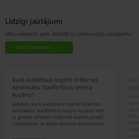
Līdzīgi jautājumi
Mūsu eksperti spēs atbildēt uz jebkuru Jūsu jautājumu
UZDOT JAUTĀJUMU
Kurā audzētavā nopirkt tīršķirnes
Ko i
Amerikāņu Stadforšīras terjera
agr
kucēnu?
Labdi
agre
Labdien, Kurā audzētavā nopirkt tīršķirnes
ieko
Amerikāņu Stadforšīras terjera kucēnu? Mēs
Britu
ar ģimeni vēlamies tīršķirnes kucēnu priekš
daud
izstādīšanas un aktīva ģimenes kompanjona.
nepār
sarka