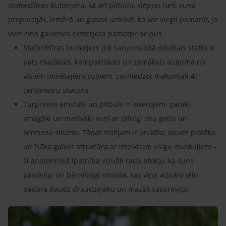
stafordšīras bulterjeru, kā arī pitbulu, slēpjas tieši suņa
proporcijās, izmērā un galvas uzbūvē, ko var viegli pamanīt, ja
vien zina galvenos eksterjera pamatprincipus.
Stafordšīras bulterjers jeb sarunvalodā dēvētais stafijs ir
pats mazākais, kompaktākais un zemākais augumā no
visiem minētajiem suņiem, sasniedzot maksimāli 41
centimetru skaustā.
Turpretim amstafs un pitbuls ir ievērojami garāki,
smagāki un masīvāki suņi ar pilnīgi citu gaitu un
ķermeņa siluetu. Tāpat stafijam ir unikāla, daudz platāka
un īsāka galvas struktūra ar izteiktiem vaigu muskuļiem –
šī anatomiskā īpatnība vizuāli rada efektu, ka suns
pastāvīgi un bērnišķīgi smaida, kas viņa vizuālo tēlu
padara daudz draudzīgāku un mazāk saspringtu.