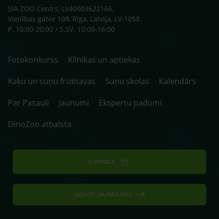
SIA ZOO Centrs, LV40003622166,
Vienības gatve 109, Rīga, Latvija, LV-1058.
P. 10:00-20:00 / S.SV. 10:00-16:00
Fotokonkurss
Klīnikas un aptiekas
Kaķu un suņu frizētavas
Suņu skolas
Kalendārs
Par Pasauli
Jaunumi
Ekspertu padomi
DinoZoo atbalsta
E-VEIKALS
UZDOT JAUTĀJUMU