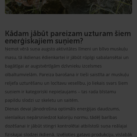
Kādam jābūt pareizam uzturam šiem
enerģiskajiem suņiem?
Ņemot vērā suņa augsto aktivitātes līmeni un blīvo muskuļu
masu, tā ikdienas ēdienkartei ir jābūt rūpīgi sabalansētai un
bagātīgai ar augstvērtīgām dzīvnieku izcelsmes
olbaltumvielām. Pareiza barošana ir tieši saistīta ar muskuļu
reljefa uzturēšanu un locītavu veselību, jo liekais svars šiem
suņiem ir kategoriski nepieļaujams – tas rada bīstamu
papildu slodzi uz skeletu un saitēm.
Dienas devai jānodrošina optimāls enerģijas daudzums,
vienlaikus nepārsniedzot kaloriju normu, tādēļ barības
dozēšanai ir jābūt stingri kontrolētai atbilstoši suņa reālajai
fiziskajai slodzei ikdienā. Izvēloties gatavo produkciju, vislabāk