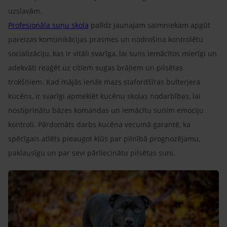
uzslavām.
Profesionāla suņu skola
palīdz jaunajam saimniekam apgūt
pareizas komunikācijas prasmes un nodrošina kontrolētu
socializāciju, kas ir vitāli svarīga, lai suns iemācītos mierīgi un
adekvāti reaģēt uz citiem sugas brāļiem un pilsētas
trokšņiem. Kad mājās ienāk mazs stafordšīras bulterjera
kucēns, ir svarīgi apmeklēt kucēnu skolas nodarbības, lai
nostiprinātu bāzes komandas un iemācītu sunim emociju
kontroli. Pārdomāts darbs kucēna vecumā garantē, ka
spēcīgais atlēts pieaugot kļūs par pilnībā prognozējamu,
paklausīgu un par sevi pārliecinātu pilsētas suni.