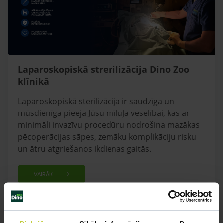
Laparoskopiskā strerilizācija Dino Zoo
klīnikā
Laparoskopiskā sterilizācija ir saudzīga un
mūsdienīga pieeja Jūsu mīluļa veselībai, kas ar
minimāli invazīvu procedūru nodrošina mazākas
pēcoperācijas sāpes, zemāku komplikāciju risku
un ātru atgriešanos ikdienas gaitās.
VAIRĀK