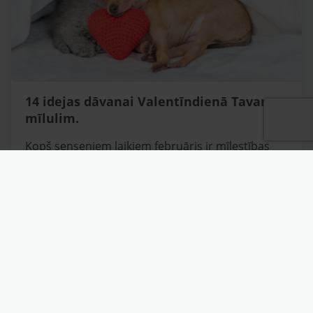
14 idejas dāvanai Valentīndienā Tavam
mīlulim.
Kopš senseniem laikiem februāris ir mīlestības
mēnesis! Un kas gan var būt labāks par savas
mīlestības un apbrīnas izteikšanu
visuzticamākajiem ģimenes mīluļiem? Mēs esam
sagatavojuši jums TOP 14 idejas dāvanām, kas
palīdzēs katram mājdzīvniekam sajust, ka viņš ir
īpašs un mīlēts!
VAIRĀK