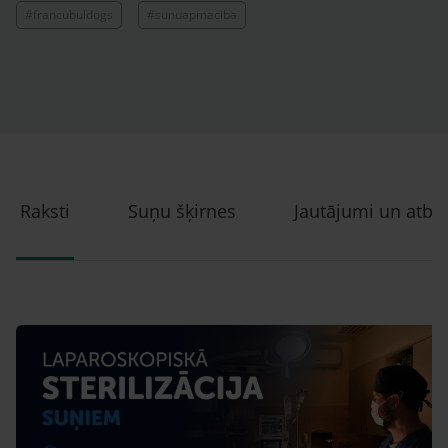
#francubuldogs
#sunuapmaciba
Raksti
Suņu šķirnes
Jautājumi un atbil