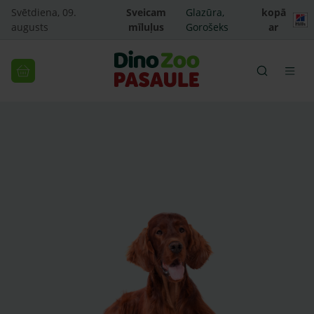
Svētdiena, 09.
Sveicam
Glazūra,
kopā
augusts
mīluļus
Gorošeks
ar