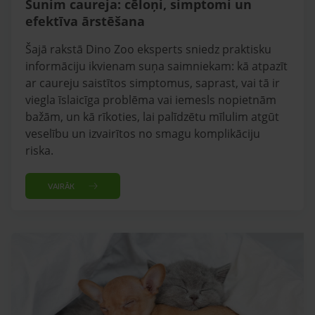
Sunim caureja: cēloņi, simptomi un
efektīva ārstēšana
Šajā rakstā Dino Zoo eksperts sniedz praktisku
informāciju ikvienam suņa saimniekam: kā atpazīt
ar caureju saistītos simptomus, saprast, vai tā ir
viegla īslaicīga problēma vai iemesls nopietnām
bažām, un kā rīkoties, lai palīdzētu mīlulim atgūt
veselību un izvairītos no smagu komplikāciju
riska.
VAIRĀK