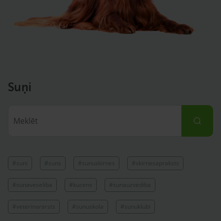
Suņi
#suni
#suns
#sunuskirnes
#skirnesapraksts
#sunaveseliba
#kucens
#sunauzvediba
#veterinararsts
#sunuskola
#sunuklubi