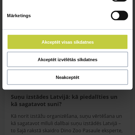
Mārketings
Akceptēt visas sīkdatnes
Akceptēt izvēlētās sīkdatnes
Neakceptēt
Suņu izstādes Latvijā: kā piedalīties un
kā sagatavot suni?
Kā norit izstāžu organizēšana, suņu vērtēšana un
kā sagatavot mīluli dalībai suņu izstādēs Latvijā –
to šajā rakstā skaidro Dino Zoo Pasaule eksperte,