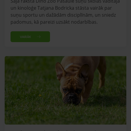
Šajā rakstā Dino Zoo Pasaule suņu skolas vadītāja
un kinoloģe Tatjana Bodricka stāsta vairāk par
suņu sportu un dažādām disciplīnām, un sniedz
padomus, kā pareizi uzsākt nodarbības.
VAIRĀK