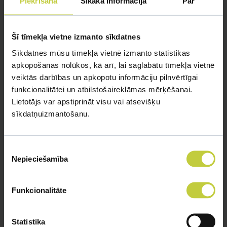
Piekrišana
Sīkāka informācija
Par
Šī tīmekļa vietne izmanto sīkdatnes
Sīkdatnes mūsu tīmekļa vietnē izmanto statistikas
apkopošanas nolūkos, kā arī, lai saglabātu tīmekļa vietnē
veiktās darbības un apkopotu informāciju pilnvērtīgai
funkcionalitātei un atbilstošaireklāmas mērķēšanai.
Lietotājs var apstiprināt visu vai atsevišķu
sīkdatņuizmantošanu.
Dzīvnieku patversmes Latvijā: kur
meklēt, kādas atšķirības un kā palīdzēt?
Kur meklēt informāciju par dzīvnieku patversmēm
Piekrišanas
Nepieciešamība
Latvijā, kādas ir to darbības nianses un kādi ir
izvēle
praktiskākie veidi, kā ikviens var palīdzēt uzlabot
patversmju iemītnieku ikdienu - lasi raksta
Funkcionalitāte
turpinājumā.
Statistika
VAIRĀK