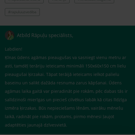
#rapuluuzvediba
Atbild Rāpuļu speciālists,
Labdien!
Ķīnas ūdens agāmas pieaugušas va sasniegt vienu metru ar
asti, tamdēļ terāriju ieteicams minimāli 150x60x150 cm lielu
pieaugušai ķirzakai. Tāpat terāijā ieteicams ieīkot palielu
baseinu un salikt dažāda resnuma zarus kāpšanai. Ūdens
agāmas laika gaitā var pieradināt pie rokām, pēc dabas tās ir
salīdzinoši mierīgas un piecieš cilvēkus labāk kā citas līdzīga
izmēra ķirzakas. Būs nepieciešams lēnām, vairāku mēnešu
laikā, radināt pie rokām, protams, pirmo mēnesi ļaujot
adaptēties jaunajā dzīvesvietā.