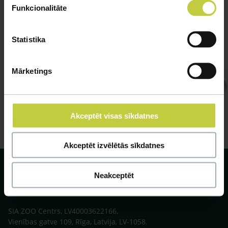
Funkcionalitāte
Statistika
Mārketings
Atbild Rāpuļu speciālists,
Akceptēt visas sīkdatnes
Akceptēt izvēlētās sīkdatnes
Neakceptēt
SIA ZOO Centrs, LV40003622166,
Vienības gatve 109, Rīga, Latvija, LV-1058.