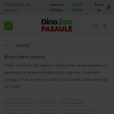
Ceturtdiena, 06.
Sveicam
Vecītis,
kopā
augusts
mīluļus
Večuks
ar
Atpakaļ
Ķīnas ūdens agāma
Sveiki! Vai Ķīnas zaļā agāma ir laba prieks vienas ķirzakas un
apmēram cik lielam terārijam jābūt, kad viņa ir pavisam
pieaugusi? Un vai viņas ir mīļas un vai viņām patīk, kad viņas
tur rokās?
#terarijuiemitnieki
#rapuli
#rapuluiegade
#rapuluuzturesana
#terarijs
#kinasudensagama