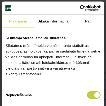
Piekrišana
Sīkāka informācija
Par
Līdzīgi jautājumi
Mūsu eksperti spēs atbildēt uz jebkuru Jūsu jautājumu
Šī tīmekļa vietne izmanto sīkdatnes
Sīkdatnes mūsu tīmekļa vietnē izmanto statistikas
UZDOT JAUTĀJUMU
apkopošanas nolūkos, kā arī, lai saglabātu tīmekļa vietnē
veiktās darbības un apkopotu informāciju pilnvērtīgai
funkcionalitātei un atbilstošaireklāmas mērķēšanai.
Lietotājs var apstiprināt visu vai atsevišķu
Aksoloti
Dzī
sīkdatņuizmantošanu.
Sveiki! Velos iegādāties askolotu,vai variet
Labd
lūdzu ietikt kāds filtrs nepieciešams,vai viņš ir
bruņ
vajadzigs,kā arí modeli kurš ir vis klusākais,jo
ir k
Piekrišanas
Nepieciešamība
šobrīd zelta zivtiņām filtrs ir loti skaļš un ļoti
viņš 
izvēle
traucē .paldies
uzzin