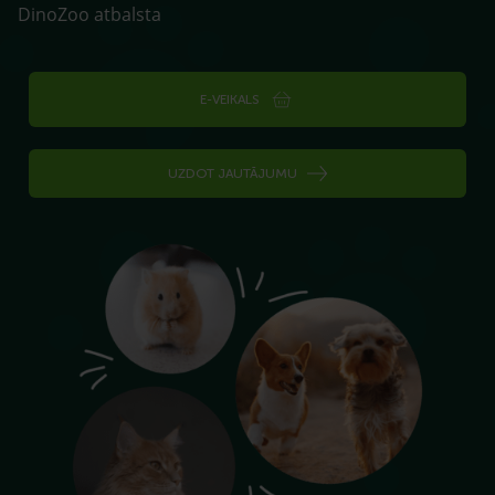
DinoZoo atbalsta
E-VEIKALS
UZDOT JAUTĀJUMU