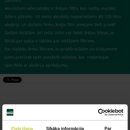
Labdien!
Aksolotiem ieteicamāks ir ārējais filtrs, kas radītu mazāku
ūdens plūsmu. Uz vienu aksolotu nepieciešams 80-120 litru
akvārijs, un dažādu firmu ārējie filtri pieejami tieši priekš
šadām litrāžām. Arī zelta zivīm var lietot ārējos filtrus, jo
filtrācijas spēja ir labāka par iekšējiem filtriem.
Par dažādu firmu filtriem, to priekšrocībām un trūkumiem
jums precīzak spēs pastāstīt veikalos, kas nodarbojas
specifiski ar akvāriju aprīkojumu.
Līdzīgi jautājumi
Mūsu eksperti spēs atbildēt uz jebkuru Jūsu jautājumu
Piekrišana
Sīkāka informācija
Par