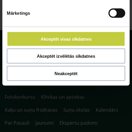
Mārketings
Akceptēt visas sīkdatnes
Akceptēt izvēlētās sīkdatnes
SIA ZOO Centrs, LV40003622166,
Vienības gatve 109, Rīga, Latvija, LV-1058.
Neakceptēt
P. 10:00-20:00 / S.SV. 10:00-16:00
Fotokonkurss
Klīnikas un aptiekas
Kaķu un suņu frizētavas
Suņu skolas
Kalendārs
Par Pasauli
Jaunumi
Ekspertu padomi