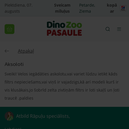
Piektdiena, 07.
Sveicam
Petarde,
kopā
augusts
mīluļus
Ziema
ar
Atpakaļ
Aksoloti
Sveiki! Velos iegādāties askolotu,vai variet lūdzu ietikt kāds
filtrs nepieciešams,vai viņš ir vajadzigs,kā arí modeli kurš ir
vis klusākais,jo šobrīd zelta zivtiņām filtrs ir loti skaļš un ļoti
traucē .paldies
Atbild Rāpuļu speciālists,