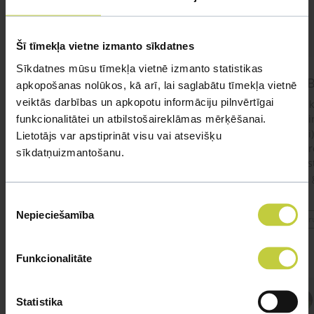
UZDOT JAUTĀJUMU
Šī tīmekļa vietne izmanto sīkdatnes
Sīkdatnes mūsu tīmekļa vietnē izmanto statistikas
Dzīvnieka veselība
UVB
apkopošanas nolūkos, kā arī, lai saglabātu tīmekļa vietnē
veiktās darbības un apkopotu informāciju pilnvērtīgai
Labdien. Vēlētos noskaidrot vai sarkanausaino
Sveik
funkcionalitātei un atbilstošaireklāmas mērķēšanai.
bruņurupuci var vest pie jebkura vetārsta vai
nopi
ir kads speciāls kuri pieņem viņus? Mums jau
bild
Lietotājs var apstiprināt visu vai atsevišķu
viņš vai viņa ir vairāk kā 23gadus. Gribētos
nodr
sīkdatņuizmantošanu.
uzzināt par viņa veselības stāvokli ko vairāk.
augs
25,3 
Piekrišanas
Nepieciešamība
izvēle
#br
Funkcionalitāte
Atbild Rāpuļu speciālists,
Statistika