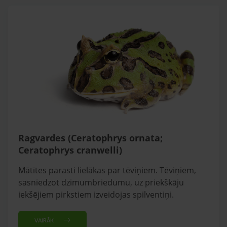
Ragvardes (Ceratophrys ornata;
Ceratophrys cranwelli)
Mātītes parasti lielākas par tēviņiem. Tēviņiem,
sasniedzot dzimumbriedumu, uz priekškāju
iekšējiem pirkstiem izveidojas spilventiņi.
VAIRĀK