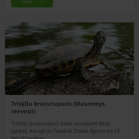
VAIRĀK
Trīsķīļu bruņurupucis (Mauremys
reevesii)
Trīsķīļu bruņurupuči dabā sastopami Ķīnā,
Japānā, Korejā un Taivānā. Dzīves ilgums no 15
līdz 20 gadiem.