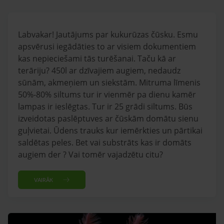
Labvakar! Jautājums par kukurūzas čūsku. Esmu
apsvērusi iegādāties to ar visiem dokumentiem
kas nepieciešami tās turēšanai. Taču kā ar
terāriju? 450l ar dzīvajiem augiem, nedaudz
sūnām, akmeņiem un siekstām. Mitruma līmenis
50%-80% siltums tur ir vienmēr pa dienu kamēr
lampas ir ieslēgtas. Tur ir 25 grādi siltums. Būs
izveidotas paslēptuves ar čūskām domātu sienu
guļvietai. Ūdens trauks kur iemērkties un pārtikai
saldētas peles. Bet vai substrāts kas ir domāts
augiem der ? Vai tomēr vajadzētu citu?
VAIRĀK