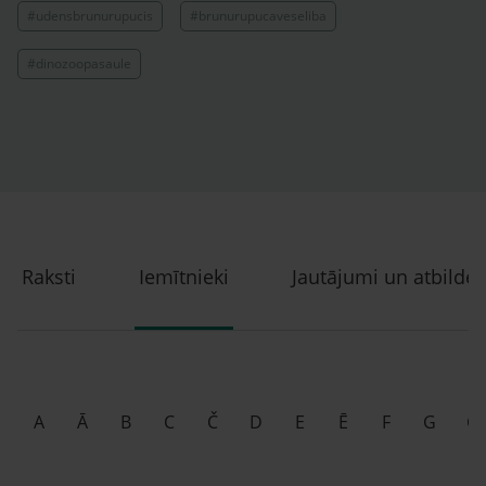
#udensbrunurupucis
#brunurupucaveseliba
#dinozoopasaule
Raksti
Iemītnieki
Jautājumi un atbildes
A
Ā
B
C
Č
D
E
Ē
F
G
Ģ