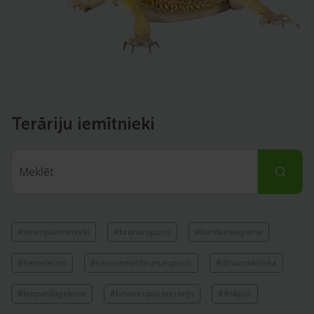
Terāriju iemītnieki
#terarijuiemitnieki
#brunurupucis
#bardainaagama
#hameleons
#sauszemesbrunurupucis
#dinozooklinika
#leopardagekons
#brunurupucaterarijs
##rāpuļi