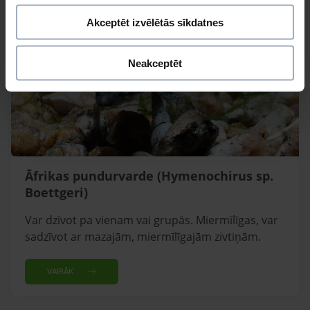
Akceptēt izvēlētās sīkdatnes
Neakceptēt
Āfrikas pundurvarde (Hymenochirus sp.
Boettgeri)
Var dzīvot pa vienam vai grupās. Miermīlīgas, var
sadzīvot ar mazajām, miermīlīgajām zivtiņām.
VAIRĀK