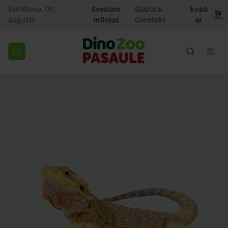
Svētdiena, 09.
Sveicam
Glazūra,
kopā
augusts
mīluļus
Gorošeks
ar