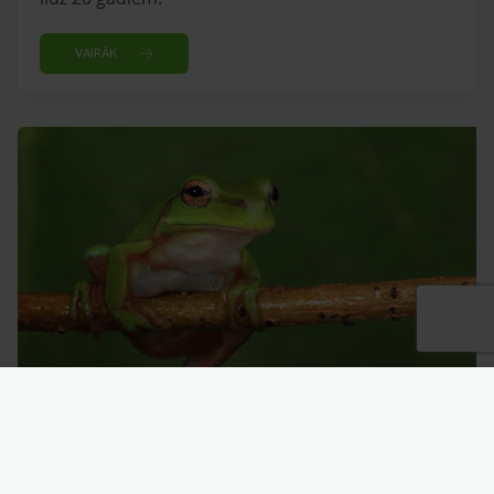
VAIRĀK
Smaragda litorija (Litoria caerulea)
Smaragda litorijas dabā sastopamas Austrālijā un
Dienvidu Jaungvinejā. To dzīves ilgums ir no 10