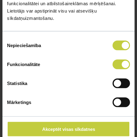
funkcionalitātei un atbilstošaireklāmas mērķēšanai.
Lietotājs var apstiprināt visu vai atsevišķu
sīkdatņuizmantošanu.
Piekrišanas
Nepieciešamība
izvēle
Funkcionalitāte
Āfrikas gludā piešvarde (Xenopus Laevis)
Statistika
Dzīves ilgums 10 līdz 16 gadi. Var turēt pa vienam
vai grupā.
Mārketings
VAIRĀK
Akceptēt visas sīkdatnes