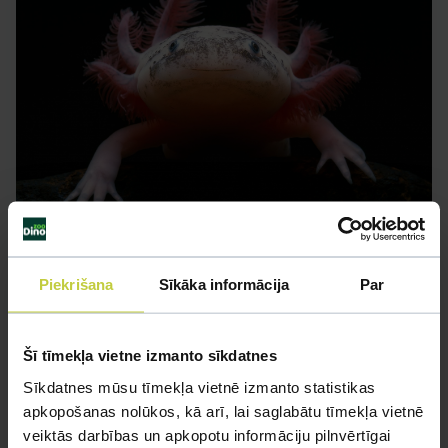
Aksolots jeb Meksikas salamandra
(Ambystoma mexicanum)
Piekrišana
Sīkāka informācija
Par
Dzīves ilgums 10 līdz 15 gadi. Tēviņiem astes
pamatnē izteikti izaugumi.
Šī tīmekļa vietne izmanto sīkdatnes
VAIRĀK
Sīkdatnes mūsu tīmekļa vietnē izmanto statistikas
apkopošanas nolūkos, kā arī, lai saglabātu tīmekļa vietnē
veiktās darbības un apkopotu informāciju pilnvērtīgai