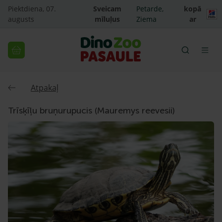
Piektdiena, 07.
Sveicam
Petarde,
kopā
augusts
mīluļus
Ziema
ar
Atpakaļ
Trīsķīļu bruņurupucis (Mauremys reevesii)