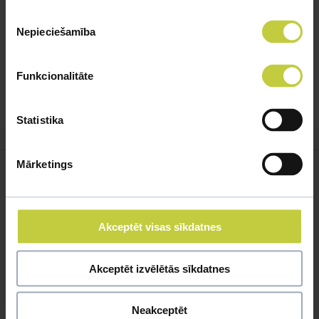
bruņas, gremošanas sistēmu.
Piekrišanas
Reproduktīvas anomālijas – olu iesprūšana vai olas
Nepieciešamība
izvēle
izšķīšana, tai joprojām atrodoties bruņurupucī.
Ārējie ievainojumi.
Funkcionalitāte
Statistika
Mārketings
Līdzīgi jautājumi
Akceptēt visas sīkdatnes
Mūsu eksperti spēs atbildēt uz jebkuru Jūsu jautājumu
Akceptēt izvēlētās sīkdatnes
UZDOT JAUTĀJUMU
Neakceptēt