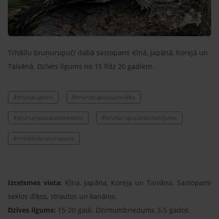
Trīsķīļu bruņurupuči dabā sastopami Ķīnā, Japānā, Korejā un
Taivānā. Dzīves ilgums no 15 līdz 20 gadiem.
#brunurupucis
#brunurupucauzvediba
#brunurupucauzturesana
#brunurupucaraksturojums
#trisskilubrunurupucis
Izcelsmes vieta:
Ķīna, Japāna, Koreja un Taivāna. Sastopami
seklos dīķos, strautos un kanālos.
Dzīves ilgums:
15-20 gadi. Dzimumbriedums 3-5 gados.