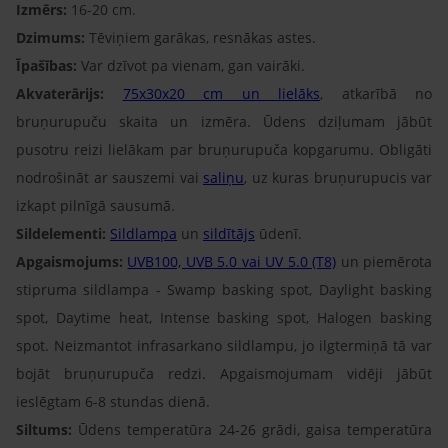
Izmērs:
16-20 cm.
Dzimums:
Tēviņiem garākas, resnākas astes.
Īpašības:
Var dzīvot pa vienam, gan vairāki.
Akvaterārijs:
75x30x20 cm un lielāks
, atkarībā no
bruņurupuču skaita un izmēra. Ūdens dziļumam jābūt
pusotru reizi lielākam par bruņurupuča kopgarumu. Obligāti
nodrošināt ar sauszemi vai
saliņu
, uz kuras bruņurupucis var
izkapt pilnīgā sausumā.
Sildelementi:
Sildlampa
un
sildītājs
ūdenī.
Apgaismojums:
UVB100, UVB 5.0 vai UV 5.0 (T8)
un piemērota
stipruma sildlampa - Swamp basking spot, Daylight basking
spot, Daytime heat, Intense basking spot, Halogen basking
spot. Neizmantot infrasarkano sildlampu, jo ilgtermiņā tā var
bojāt bruņurupuča redzi. Apgaismojumam vidēji jābūt
ieslēgtam 6-8 stundas dienā.
Siltums:
Ūdens temperatūra 24-26 grādi, gaisa temperatūra