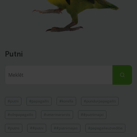
Putni
#putni
#papagailis
#korella
#pundurpapagailis
#vilnpapagailis
#veterinararsts
##putnimajai
#putns
##putni
##putnimajas
#papagailauzvediba