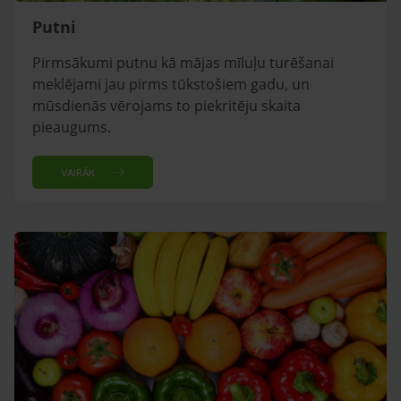
Putni
Pirmsākumi putnu kā mājas mīluļu turēšanai
meklējami jau pirms tūkstošiem gadu, un
mūsdienās vērojams to piekritēju skaita
pieaugums.
VAIRĀK