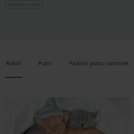
#papagailaveseliba
Raksti
Putni
Padomi putnu saimnieki