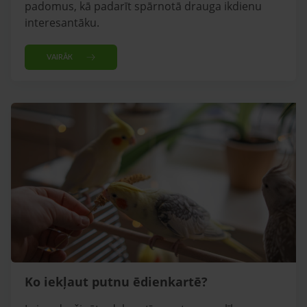
padomus, kā padarīt spārnotā drauga ikdienu
interesantāku.
VAIRĀK
Ko iekļaut putnu ēdienkartē?