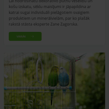
Lai nodrošinātu dekoratīvo putnu veselību un
košu izskatu, sēklu maisījumi ir jāpapildina ar
katrai sugai individuāli pielāgotiem svaigiem
produktiem un minerālvielām, par ko plašāk
rakstā stāsta eksperte Zane Zagorska.
VAIRĀK