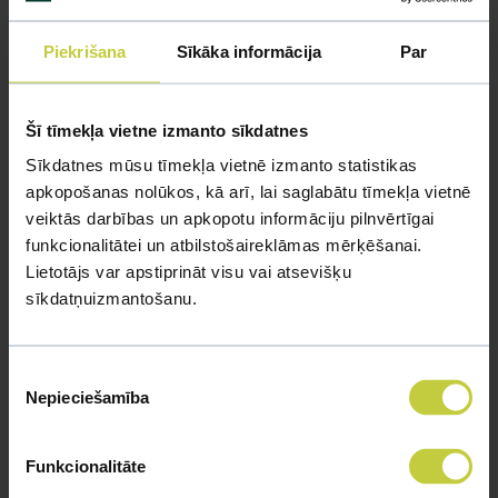
Piekrišana
Sīkāka informācija
Par
Šī tīmekļa vietne izmanto sīkdatnes
Sīkdatnes mūsu tīmekļa vietnē izmanto statistikas
apkopošanas nolūkos, kā arī, lai saglabātu tīmekļa vietnē
veiktās darbības un apkopotu informāciju pilnvērtīgai
funkcionalitātei un atbilstošaireklāmas mērķēšanai.
Lietotājs var apstiprināt visu vai atsevišķu
sīkdatņuizmantošanu.
Dino Zoo eksperta padomi, kā
papagaiļiem iemācīt trikus
Piekrišanas
Par to, kā dažādu sugu papagaiļiem palīdzēt
Nepieciešamība
izvēle
apgūt dažādus trikus un jaunas iemaņas, stāsta
Dino Zoo eksperte, Zane Zagorska.
Funkcionalitāte
VAIRĀK