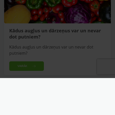
Kādus augļus un dārzeņus var un nevar
dot putniem?
Kādus augļus un dārzeņus var un nevar dot
putniem?
VAIRĀK