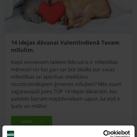
14 idejas dāvanai Valentīndienā Tavam
mīlulim.
Kopš senseniem laikiem februāris ir mīlestības
mēnesis! Un kas gan var būt labāks par savas
mīlestības un apbrīnas izteikšanu
visuzticamākajiem ģimenes mīluļiem? Mēs esam
sagatavojuši jums TOP 14 idejas dāvanām, kas
palīdzēs katram mājdzīvniekam sajust, ka viņš ir
īpašs un mīlēts!
VAIRĀK