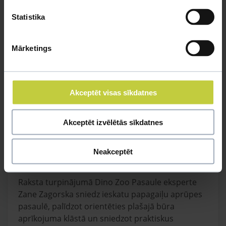
Statistika
Mārketings
Akceptēt visas sīkdatnes
Akceptēt izvēlētās sīkdatnes
Neakceptēt
Gudrais kompanjons – papagailis
Raksta turpinājumā Dino Zoo Pasaule eksperte
Zane Zagorska sniedz ieskatu papagaiļu aprūpes
pasaulē, palīdzot orientēties plašajā būra
aprīkojuma klāstā un sniedzot praktiskus