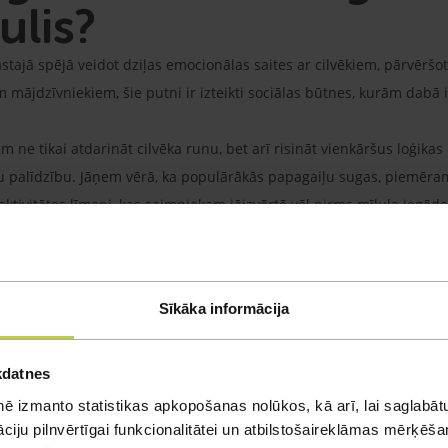
iulis?
astajā spējā veidot dziļas emocionālas saites ar cilvēkiem, pārvēršo
m mājdzīvniekiem, šie putni ir izteikti sociālas būtnes, kurām dabā 
em ne tikai atdarināt cilvēka runu, bet arī risināt vienkāršus loģik
aņu palīdzību. Jāņem vērā, ka populārākās papagaiļu sugas, piemēra
 aktivitātes līmeni, kas saimniekam jāizvērtē vēl pirms mīluļa iegāde
evērojami lielāku atbildību saimniekam, jo putns, kuram trūkst atbi
tnām uzvedības un veselības problēmām. Garlaicības un vientulības 
ktīvi plūkt savas spalvas, tādēļ ir kritiski svarīgi nodrošināt vidi, 
Sīkāka informācija
riem nereti pietiek ar fizisku aktivitāti, putnam ir nepieciešami int
ešai komunikācijai, interaktīvām spēlēm un apmācību procesam.
kdatnes
ē izmanto statistikas apkopošanas nolūkos, kā arī, lai saglabātu
iju pilnvērtīgai funkcionalitātei un atbilstošaireklāmas mērķēšana