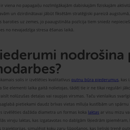
s ir viena no papagaiļu nozīmīgākajām dabiskajām fiziskajām aktivi
avām un dzirdinātavai jābūt fiksētām stratēģiski pareizā augstumā, l
rās baroties uz zemes, jo paaugstināta pozīcija tiem sniedz nepiec
ies no nevajadzīga stresa ēšanas laikā.
iederumi nodrošina 
 nodarbes?
kamais solis ir izvēlēties kvalitatīvus
putnu būra piederumus
, kas
e elementi laika gaitā nolietojas, tādēļ tie ir ne tikai regulāri jākop
raisīt nolūzušas detaļas vai raupjas virsmas. Taču vienlaikus svarīg
saglabā pietiekami daudz brīvas vietas mīluļa kustībām un spārnu 
s izvēlēties dažāda diametra un formas koka
laktas
ar visu mizu va
ālās virvju laktas, kas izgatavotas no dabīgām šķiedrām (piemēram, ko
s trajektorijas, simulējot koku zaru šūpošanos, kas lieliski trenē p