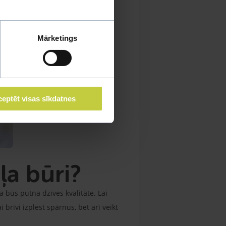
Mārketings
eptēt visas sīkdatnes
iļa būri?
a būs putna dzīves kvalitāte. Lai
 brīvi izplest spārnus, bet arī veikt