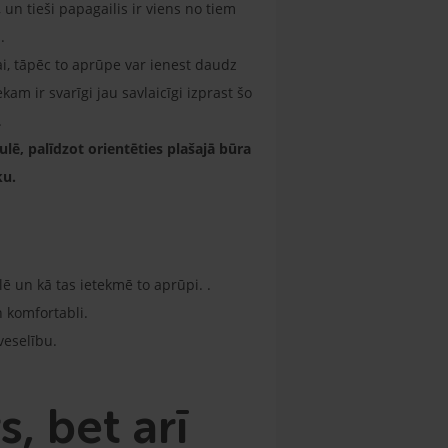
n tieši papagailis ir viens no tiem
m.
ai, tāpēc to aprūpe var ienest daudz
m ir svarīgi jau savlaicīgi izprast šo
.
ē, palīdzot orientēties plašajā būra
ku.
 un kā tas ietekmē to aprūpi. .
n komfortabli.
veselību.
s, bet arī