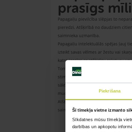
prasīgs mīl
Papagaiļu pievilcība slēpjas to nepar
pieredzi. Atšķirībā no daudziem citie
saimnieka uzmanība.
Papagaiļu intelektuālās spējas ļauj ti
izteikt savas vēlmes ar žestu vai sk
katra izceļas ar atšķirīgu raksturu un
Tomēr augstais intelekts uzliek arī i
stimulācijas, var saskarties ar nopie
sākt pārmērīgi kliegt vai pat pašdestru
Piekrišana
mudina uz izpēti.
Atšķirībā no citiem mājdzīvniekiem, ku
saimniekam regulāri jāvelta laiks ti
Šī tīmekļa vietne izmanto sī
Sīkdatnes mūsu tīmekļa vietn
darbības un apkopotu informāc