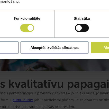
izmantošanu.
Funkcionalitāte
Statistika
Akceptēt izvēlētās sīkdatnes
Akc
es kvalitatīvu papaga
nais pamatprincips ir pavisam vienkāršs – jo lielāks būris, jo labāk
o formu,
putnu būrim
jābūt pietiekami plašam, lai tajā varētu ne tikai
 otru, neriskējot traumēt spalvas pret restēm.