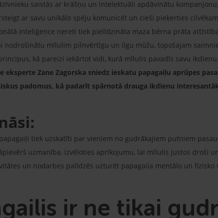
īvnieku saistās ar krāšņu un intelektuāli apdāvinātu kompanjonu, u
rsteigt ar savu unikālo spēju komunicēt un cieši pieķerties cilvēka
nālā inteliģence nereti tiek pielīdzināta maza bērna prāta attīstīb
ai nodrošinātu mīlulim pilnvērtīgu un ilgu mūžu, topošajam saimnieka
rincipus, kā pareizi iekārtot vidi, kurā mīlulis pavadīs savu ikdienu
 eksperte Zane Zagorska sniedz ieskatu papagaiļu aprūpes pasaul
tiskus padomus, kā padarīt spārnotā drauga ikdienu interesantā
nāsi:
apagaiļi tiek uzskatīti par vieniem no gudrākajiem putniem pasaulē
āpievērš uzmanība, izvēloties aprīkojumu, lai mīlulis justos droši u
vitātes un nodarbes palīdzēs uzturēt papagaiļa mentālo un fizisko 
ilis ir ne tikai gudr