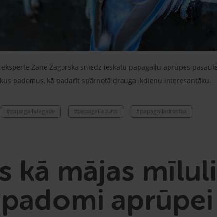
eksperte Zane Zagorska sniedz ieskatu papagaiļu aprūpes pasaulē, 
skus padomus, kā padarīt spārnotā drauga ikdienu interesantāku.
#papagailaiegade
#papagailaburis
#papagailadrosiba
s kā mājas mīluli
 padomi aprūpe