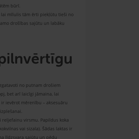
tātēm būrī.
ai mīlulis tām ērti piekļūtu tieši no
iešamo drošības sajūtu un labāku
pilnvērtīgu
 izgatavoti no putnam drošiem
j, bet arī laicīgi jāmaina, lai
i ir ievērot mērenību – aksesuāru
izplešanai.
i reljefainu virsmu. Papildus koka
kvilnas vai sizala). Šādas laktas ir
utna līdzsvara sajūtu un pēdu