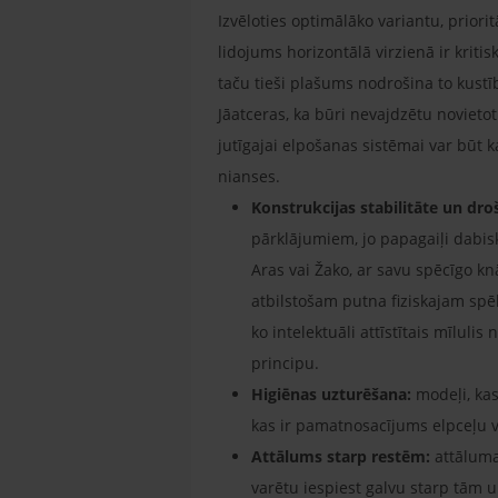
Izvēloties optimālāko variantu, prior
lidojums horizontālā virzienā ir krit
taču tieši plašums nodrošina to kustīb
Jāatceras, ka būri nevajdzētu novietot 
jutīgajai elpošanas sistēmai var būt 
nianses.
Konstrukcijas stabilitāte un dro
pārklājumiem, jo papagaiļi dabisk
Aras vai Žako, ar savu spēcīgo kn
atbilstošam putna fiziskajam sp
ko intelektuāli attīstītais mīluli
principu.
Higiēnas uzturēšana:
modeļi, kas
kas ir pamatnosacījums elpceļu ve
Attālums starp restēm:
attālumam
varētu iespiest galvu starp tām 