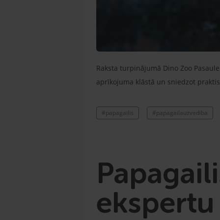
Raksta turpinājumā Dino Zoo Pasaule 
aprīkojuma klāstā un sniedzot prakti
#papagailis
#papagailauzvediba
Papagaili
ekspertu