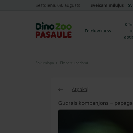
Sestdiena, 08. augusts
Sveicam mīluļus
Sv
Klīn
Fotokonkurss
u
apti
Sākumlapa
Ekspertu padomi
Atpakaļ
Gudrais kompanjons – papagai