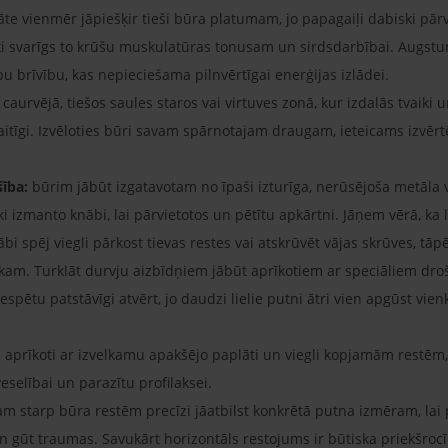
itāte vienmēr jāpiešķir tieši būra platumam, jo papagaiļi dabiski p
iski svarīgs to krūšu muskulatūras tonusam un sirdsdarbībai. Augstu
u brīvību, kas nepieciešama pilnvērtīgai enerģijas izlādei.
caurvējā, tiešos saules staros vai virtuves zonā, kur izdalās tvaiki 
kaitīgi. Izvēloties būri savam spārnotajam draugam, ieteicams izvērt
šība:
būrim jābūt izgatavotam no īpaši izturīga, nerūsējoša metāla v
i izmanto knābi, lai pārvietotos un pētītu apkārtni. Jāņem vērā, ka
ābi spēj viegli pārkost tievas restes vai atskrūvēt vājas skrūves, 
ēkam. Turklāt durvju aizbīdņiem jābūt aprīkotiem ar speciāliem d
s nespētu patstāvīgi atvērt, jo daudzi lielie putni ātri vien apgūst 
 aprīkoti ar izvelkamu apakšējo paplāti un viegli kopjamām restēm, 
selībai un parazītu profilaksei.
 starp būra restēm precīzi jāatbilst konkrētā putna izmēram, lai pi
un gūt traumas. Savukārt horizontāls restojums ir būtiska priekšroc