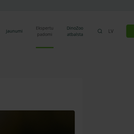
Ekspertu
DinoZoo
LV
Jaunumi
padomi
atbalsta