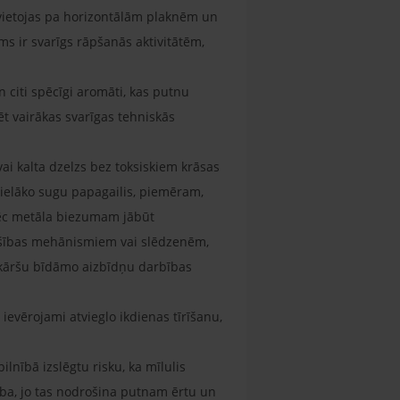
ārvietojas pa horizontālām plaknēm un
ms ir svarīgs rāpšanās aktivitātēm,
un citi spēcīgi aromāti, kas putnu
ēt vairākas svarīgas tehniskās
ai kalta dzelzs bez toksiskiem krāsas
 lielāko sugu papagailis, piemēram,
tāpēc metāla biezumam jābūt
rošības mehānismiem vai slēdzenēm,
vienkāršu bīdāmo aizbīdņu darbības
ievērojami atvieglo ikdienas tīrīšanu,
lnībā izslēgtu risku, ka mīlulis
ība, jo tas nodrošina putnam ērtu un