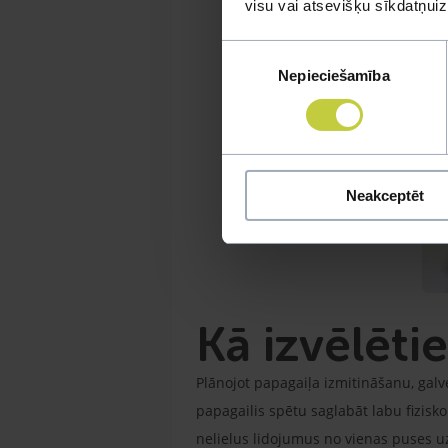
visu vai atsevišķu sīkdatņu
Piekrišanas
Nepieciešamība
izvēle
Neakceptēt
Kā izvēlēti
Plānojot papagaiļa izmitināšanu, galve
papagailis spētu saglabāt labu fizisk
nelielus lidojumus no vienas puses uz