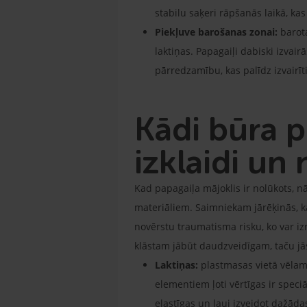
stabilu saķeri rāpšanās laikā, ka
Piekļuve barošanas zonai:
barot
laktiņas. Papagaiļi dabiski izvai
pārredzamību, kas palīdz izvairīt
Kādi būra p
izklaidi un
Kad papagaiļa mājoklis ir nolūkots, nā
materiāliem. Saimniekam jārēķinās, ka ši
novērstu traumatisma risku, ko var iz
klāstam jābūt daudzveidīgam, taču jā
Laktiņas:
plastmasas vietā vēlam
elementiem ļoti vērtīgas ir speci
elastīgas un ļauj izveidot dažāda