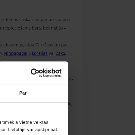
t ikdienas saskarsmi par aizraujošu
ir nepieciešams bars, bet mājās –
as uzdevumus, atpazīt krāsas un pat
m,
viļņpapagaiļi
,
korellas
vai
Žako
,
s.
lstošas nodarbes un mentālās
ietekmē papagailis var kļūt apātisks,
kas simulē dabisko dzīves telpu un
Par
elektuāli izaicinājumi, kas nozīmē, ka
 tīmekļa vietnē veiktās
i. Lietotājs var apstiprināt