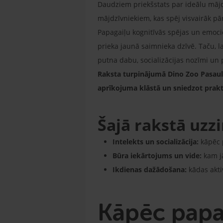
Daudziem priekšstats par ideālu mājdz
mājdzīvniekiem, kas spēj visvairāk pā
Papagaiļu kognitīvās spējas un emocio
prieka jaunā saimnieka dzīvē. Taču, l
putna dabu, socializācijas nozīmi un p
Raksta turpinājumā Dino Zoo Pasaule
aprīkojuma klāstā un sniedzot prak
Šajā rakstā uzzi
Intelekts un socializācija:
kāpēc p
Būra iekārtojums un vide:
kam j
Ikdienas dažādošana:
kādas akti
Kāpēc papaga