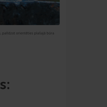
palīdzot orientēties plašajā būra
s:
i