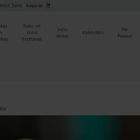
ētiņš, Šalle
kopā ar
ikas
Kaķu un
Suņu
Par
n
suņu
Kalendārs
skolas
Pasauli
ekas
frizētavas
lis