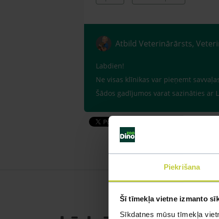
Atbild Veterinārārsts, Veter
Labdien!
Ne visas klīnikas var pieņemt savvaļa
Šādos gadījumos varat sazināties ar L
Piekrišana
Šī tīmekļa vietne izmanto sī
Sīkdatnes mūsu tīmekļa vietn