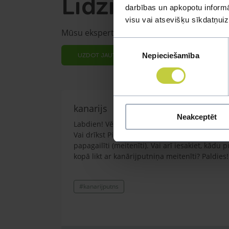
Līdzīgi jautāju
darbības un apkopotu informāc
visu vai atsevišķu sīkdatņu
Mūsu eksperti spēs atbildēt uz jebkuru Jūs
Piekrišanas
Nepieciešamība
izvēle
UZDOT JAUTĀJUMU
kanarijs
Neakceptēt
Labdien! Vēlos painteresēties. Mājās ir viens 
Vai drīkst Pie šīs kanārijputniņa meitenītes b
papagailīti (meitenīti). Vai arī iesakiet, kādu 
kopā likt ar kanārijputniņa meitenīti? Paldies!
#kanarijputns