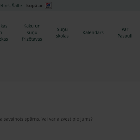
ētiņš, Šalle
kopā ar
ikas
Kaķu un
Suņu
Par
n
suņu
Kalendārs
skolas
Pasauli
ekas
frizētavas
ka savainots spārns. Vai var aizvest pie jums?