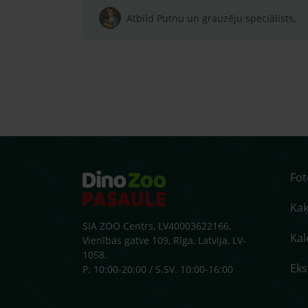
Atbild Putnu un grauzēju speciālists,
Fo
Kaķ
SIA ZOO Centrs, LV40003622166,
Kal
Vienības gatve 109, Rīga, Latvija, LV-
1058.
Ek
P. 10:00-20:00 / S.SV. 10:00-16:00