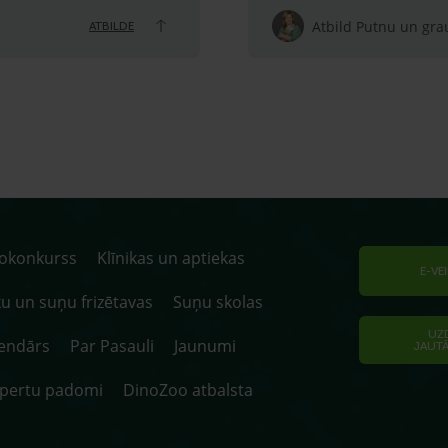
Atbild Putnu un grau
ATBILDE
tokonkurss
Klīnikas un aptiekas
E-VE
u un suņu frizētavas
Suņu skolas
UZ
endārs
Par Pasauli
Jaunumi
JAUT
spertu padomi
DinoZoo atbalsta