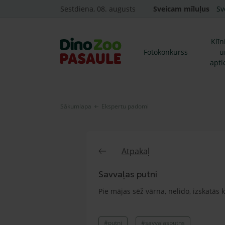
Sestdiena, 08. augusts
Sveicam mīluļus
Sv
Klīn
Fotokonkurss
u
apti
Sākumlapa
Ekspertu padomi
Atpakaļ
Savvaļas putni
Pie mājas sēž vārna, nelido, izskatās 
#putni
#savvalasputns