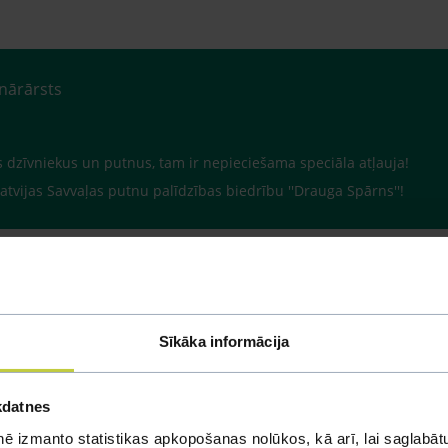
inārārsts
s dzīvniekus un putnus, tam ir nepieciešama speciāla atļauja!
atvijas Savvaļas putnu palīdzības biedrību ''Drauga Spārns''!
Sīkāka informācija
kdatnes
ē izmanto statistikas apkopošanas nolūkos, kā arī, lai saglabātu