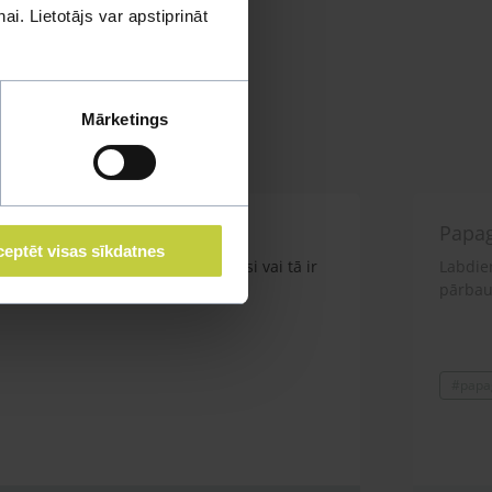
i. Lietotājs var apstiprināt
Mārketings
Papag
eptēt visas sīkdatnes
n korellas puika nav vairs kā mēnesi vai tā ir
Labdien
is
pārbaud
#papag