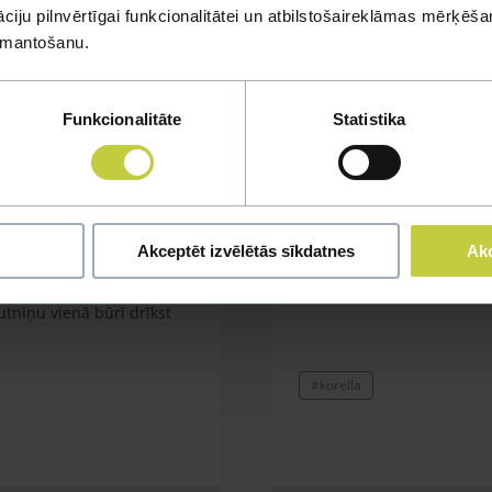
mi
iju pilnvērtīgai funkcionalitātei un atbilstošaireklāmas mērķēšana
izmantošanu.
u jautājumu
Funkcionalitāte
Statistika
korella
Akceptēt izvēlētās sīkdatnes
Akc
kanārijputniņš (meitenīte).
Sveiki korella izdēja olu u
ūrī pievienot viļņaino
tukša vai varētu būt mazul
putniņu vienā būrī drīkst
#korella