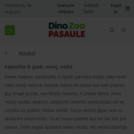
Sestdiena, 08.
Sveicam
Svētiņš,
kopā
augusts
mīluļus
Šalle
ar
Atpakaļ
kaķenīte 6 gadi, vemj, neēd
Sveiki, Kaķene, sterelizēta, 6-7gadi, pārnāca mājās sāka vemt,
neko need, nečurā, nekakā, ūdens ko iedod viss tiek izvemts,
guļ, knapi kustās, nav fizisku traumu. Ir piektā diena, divas
reizes saukts vetārsts, sašpricēti vitamīni antibiotikas utt lai
uzceltu uz pekām. Nekas nelīdz. Teica neesot jēgas vest uz
analīzēm neizturēšot. Tā arī nevar pateikt kas īsti var būt pie
vainas. Ceļot augšā apskatot nekas nesāp. No vesela žiperīga