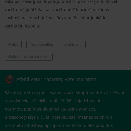
kaķa par savārgušu lupatiņu burtiski pamirkšķinot. Ko vēl
varētu mēģināt? Kas tas varētu būt? Iepriekš nekādas
saslimšanas nav bijušas. Lūdzu palīdziet ar jebkādu
varbūtēju iespēju.
#kakis
#kakaveseliba
#kakisvemj
#kakasaslimsanascelonis
Atbild Veterinārārsts, Veterinārārsts
Sākotneji būtu nepieciešams uzsākt simptomātisku ārstēšanu
un dzīvnieka stāvokli stabilizēt. Pēc vajadzības tiek
nozīmēta papildus diagnostika- asins analīzes,
ultrasonogrāfija u.c., lai noteiktu saslimšanas cēloni un
nozīmētu atbilstošu aprūpi un ārstēsanu. Bez papildus