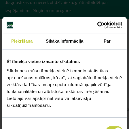
diagnostikas un neredzot dzīvnieku, grūti atbildēt par
iespējamiem cēloņiem un prognozi.
Piekrišana
Sīkāka informācija
Par
Līdzīgi jautājumi
Šī tīmekļa vietne izmanto sīkdatnes
Mūsu eksperti spēs atbildēt uz jebkuru Jūsu jautājumu
Sīkdatnes mūsu tīmekļa vietnē izmanto statistikas
apkopošanas nolūkos, kā arī, lai saglabātu tīmekļa vietnē
UZDOT JAUTĀJUMU
veiktās darbības un apkopotu informāciju pilnvērtīgai
funkcionalitātei un atbilstošaireklāmas mērķēšanai.
Lietotājs var apstiprināt visu vai atsevišķu
sīkdatņuizmantošanu.
kaķis apēdis plēvi
Kaķ
Ja kaķim gadījies apēst plastiku ,ko ieklāj zem
Labd
garnelēm kārbiņās apakšā.Kādas sekas varētu
vecs,
Piekrišanas