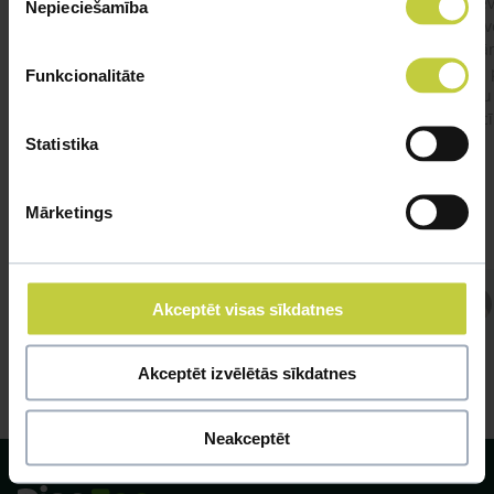
būt?Kā kaķis varētu reağēt...Ko darīt?
izdev
Nepieciešamība
izvēle
Apsv
lēnām
viņš
Funkcionalitāte
#kakis
#apedis
#plevi
būtu
vakcī
Statistika
Mārketings
Atbild Veterinārārsts,
Akceptēt visas sīkdatnes
Veterinārārsts
Akceptēt izvēlētās sīkdatnes
Neakceptēt