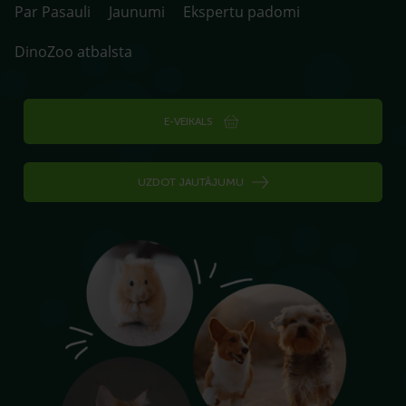
Par Pasauli
Jaunumi
Ekspertu padomi
DinoZoo atbalsta
E-VEIKALS
UZDOT JAUTĀJUMU