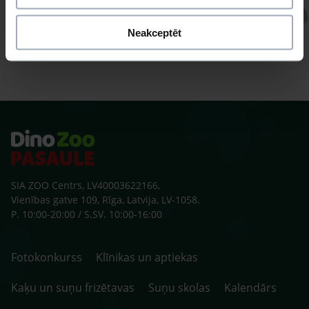
Atbild Veterinārārsts,
Veterinārārsts
Neakceptēt
SIA ZOO Centrs, LV40003622166,
Vienības gatve 109, Rīga, Latvija, LV-1058.
P. 10:00-20:00 / S.SV. 10:00-16:00
Fotokonkurss
Klīnikas un aptiekas
Kaķu un suņu frizētavas
Suņu skolas
Kalendārs