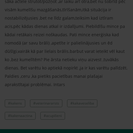
sāka ačtele strutot/pūžņot ,ar laiku arī otra,bet nu šobrīd pēc
visām kumelīšu mazgāšanās,tīrīšanām,itkā situācija ir
nostabilizējusies ,bet ne līdz galam,teiksim kad iztīram
acis,pēc kādas dienas atkal ir izdalījumi. Piebildīšu mince pa
kādai retākais reizei noškaudas. Pati mince enerģiska kad
nomodā (ar savu brāli) ,apetīte ir palielinājusies un ēd
dūšīgi,vairāk kā par lielais brālis.barbut varat ieteikt vēl kaut
ko ,bez kumelītēm? Pie ārsta netieku viņu aizvest ,tuvākās
dienas. Bet varētu ko aptiekā nopirkt ,ja ir kas varētu palīdzēt.
Paldies ,ceru ,ka pietiks pacietības manai plašajai
aprakstītajai problēmai. Intars
#kakens
#veterinararsts
#kakaveseliba
#kakenaactina
#acupilieni