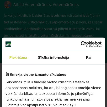
Atbild Veterinārārsts, Veterinārārsts
Ja konjunktivīts ir bakteriālas izcelsmes (strutaini izdalījumi)
tad ārstēšanai visticamāk būs jāpiemēro acu pilieni, kas satur
antibiotikas. Antibiotikas saturosi pilieni ir recepšu zāles, lai
tos pamatoti izrakstītu veterinārārstam ir nepieciešams
klīniski izmeklēt dzīvnieku. Attiecīgi vizītes laikā ja
nepieciešams nozīmēs papildus medikamentus/piedevas
imunitātes stiprināšanai.
Piekrišana
Sīkāka informācija
Par
Šī tīmekļa vietne izmanto sīkdatnes
Sīkdatnes mūsu tīmekļa vietnē izmanto statistikas
apkopošanas nolūkos, kā arī, lai saglabātu tīmekļa vietnē
Līdzīgi jautājumi
veiktās darbības un apkopotu informāciju pilnvērtīgai
funkcionalitātei un atbilstošaireklāmas mērķēšanai.
Mūsu eksperti spēs atbildēt uz jebkuru Jūsu jautājumu
Lietotājs var apstiprināt visu vai atsevišķu