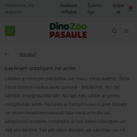
Pirmdiena, 10.
Sveicam
Žubītis,
kopā
augusts
mīluļus
Ego
ar
Atpakaļ
kaķēnam izdalījumi no acīm
Labdien,griežos pie palīdzības par mazo minku,kaķēns -Šeila.
Tātad dzimuši laukos,lauku ģimenē - ārā,šķūnītī. Viss bij'
kārtībā , enerģiska,ēda labi. Nu tad mēs sākām ar pirmo
mazgāšanās peldi, mazajām ar šampūnu,kas ir pret blusām
un visiem insektiem,nedaudz tika vienā actiņām tas
šampūniņš, protams izskalojām ar tīru ūdeni,īslaicīgām un
itkā viss kārtībā. Tad pēc pāris dienām ,vai sakritība ,vai nē