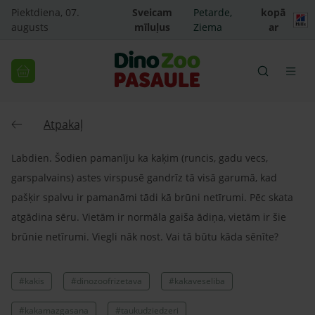
Piektdiena, 07.
Sveicam
Petarde,
kopā
augusts
mīluļus
Ziema
ar
Atpakaļ
Labdien. Šodien pamanīju ka kaķim (runcis, gadu vecs,
garspalvains) astes virspusē gandrīz tā visā garumā, kad
pašķir spalvu ir pamanāmi tādi kā brūni netīrumi. Pēc skata
atgādina sēru. Vietām ir normāla gaiša ādiņa, vietām ir šie
brūnie netīrumi. Viegli nāk nost. Vai tā būtu kāda sēnīte?
#kakis
#dinozoofrizetava
#kakaveseliba
#kakamazgasana
#taukudziedzeri