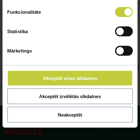
viņš
#kakis
#apedis
#plevi
būtu
Funkcionalitāte
vakcī
Statistika
Mārketings
Atbild Veterinārārsts,
Veterinārārsts
Akceptēt visas sīkdatnes
Akceptēt izvēlētās sīkdatnes
Neakceptēt