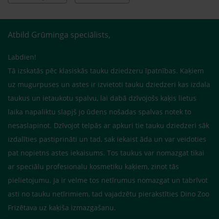
Atbild Grūminga speciālists,
Labdien!
Tā izskatās pēc klasiskās tauku dziedzeru īpatnības. Kaķiem
uz mugurpuses un astes ir izvietoti tauku dziedzeri kas izdala
taukus un ietaukotu spalvu, lai dabā dzīvojošs kaķis lietus
laika napaliktu slapjš jo ūdens nošadas spalvas notek to
nesaslapinot. Dzīvojot telpās ar apkuri tie tauku dziedzeri sāk
izdalīties pastiprināti un tad, sak iekaist āda un var veidoties
pat nopietns astes iekaisums. Tos taukus var nomazgat tikai
ar speciālu profesionalu kosmetiku kaķiem, zinot tās
pielietojumu. Ja ir velme tos netīrumus nomazgat un tabrīvot
asti no tauku netīrimiem, tad vajadzētu pierakstīties Dino Zoo
Frizētava uz kaķiša izmazgašanu.