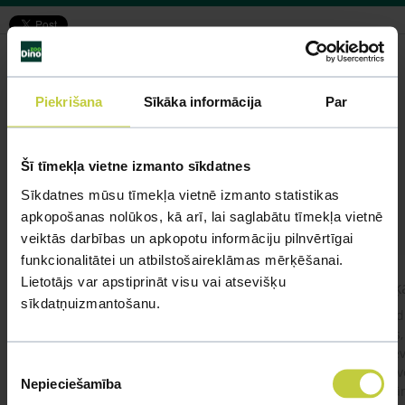
Piekrišana
Sīkāka informācija
Par
Līdzīgi jautājumi
Mūsu eksperti spēs atbildēt uz jebkuru Jūsu jautājumu
Šī tīmekļa vietne izmanto sīkdatnes
Sīkdatnes mūsu tīmekļa vietnē izmanto statistikas
UZDOT JAUTĀJUMU
apkopošanas nolūkos, kā arī, lai saglabātu tīmekļa vietnē
veiktās darbības un apkopotu informāciju pilnvērtīgai
funkcionalitātei un atbilstošaireklāmas mērķēšanai.
Lietotājs var apstiprināt visu vai atsevišķu
kaķis apēdis plēvi
Kaķ
sīkdatņuizmantošanu.
Ja kaķim gadījies apēst plastiku ,ko ieklāj zem
Labd
garnelēm kārbiņās apakšā.Kādas sekas varētu
vecs,
būt?Kā kaķis varētu reağēt...Ko darīt?
izdev
Piekrišanas
Apsv
Nepieciešamība
izvēle
lēnām