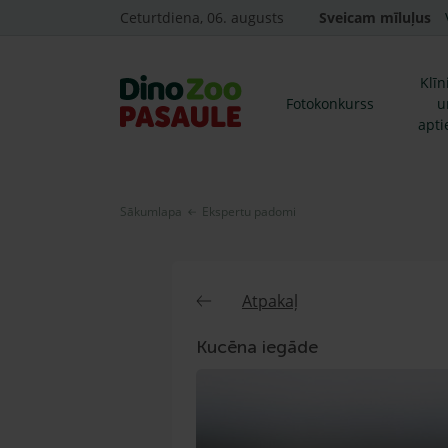
Ceturtdiena, 06. augusts
Sveicam mīluļus
Klīn
Fotokonkurss
u
apti
Sākumlapa
Ekspertu padomi
Atpakaļ
Kucēna iegāde