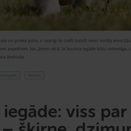
ka un prieka pilna, ir svarīgi šo izvēli balstīt nevis mirkļa emocijā
iem aspektiem, kas jāņem vērā, lai kucēna iegāde būtu veiksmīga, s
ana Bodricka.
unaiegade
#kuceni
iegāde: viss par
i – šķirne, dzim