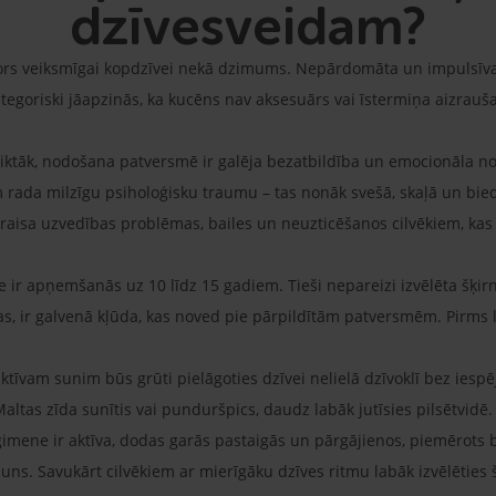
dzīvesveidam?
ktors veiksmīgai kopdzīvei nekā dzimums. Nepārdomāta un impulsīv
egoriski jāapzinās, ka kucēns nav aksesuārs vai īstermiņa aizraušan
iktāk, nodošana patversmē ir galēja bezatbildība un emocionāla nod
im rada milzīgu psiholoģisku traumu – tas nonāk svešā, skaļā un bie
izraisa uzvedības problēmas, bailes un neuzticēšanos cilvēkiem, kas 
de ir apņemšanās uz 10 līdz 15 gadiem. Tieši nepareizi izvēlēta šķi
as, ir galvenā kļūda, kas noved pie pārpildītām patversmēm. Pirm
ktīvam sunim būs grūti pielāgoties dzīvei nelielā dzīvoklī bez iespē
ltas zīda sunītis vai punduršpics, daudz labāk jutīsies pilsētvidē.
ģimene ir aktīva, dodas garās pastaigās un pārgājienos, piemērots
 suns. Savukārt cilvēkiem ar mierīgāku dzīves ritmu labāk izvēlēties