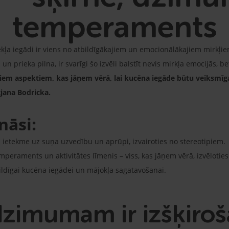
temperaments
ļa iegādi ir viens no atbildīgākajiem un emocionālākajiem mirkļiem
n prieka pilna, ir svarīgi šo izvēli balstīt nevis mirkļa emocijās, b
jiem aspektiem, kas jāņem vērā, lai kucēna iegāde būtu veiksmīga
tjana Bodricka.
nāsi:
ietekme uz suņa uzvedību un aprūpi, izvairoties no stereotipiem.
mperaments un aktivitātes līmenis – viss, kas jāņem vērā, izvēlotie
bildīgai kucēna iegādei un mājokļa sagatavošanai.
dzimumam ir izšķiro