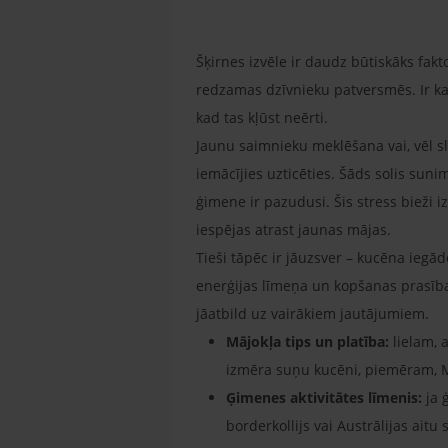
Šķirnes izvēle ir daudz būtiskāks fa
redzamas dzīvnieku patversmēs. Ir kat
kad tas kļūst neērti.
Jaunu saimnieku meklēšana vai, vēl sl
iemācījies uzticēties. Šāds solis sun
ģimene ir pazudusi. Šis stress bieži 
iespējas atrast jaunas mājas.
Tieši tāpēc ir jāuzsver – kucēna iegā
enerģijas līmeņa un kopšanas prasīb
jāatbild uz vairākiem jautājumiem.
Mājokļa tips un platība:
lielam, a
izmēra suņu kucēni, piemēram, Ma
Ģimenes aktivitātes līmenis:
ja 
borderkollijs vai Austrālijas aitu