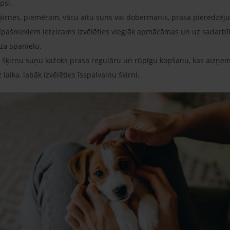
psi.
šķirnes, piemēram, vācu aitu suns vai dobermanis, prasa pieredzēju
īpašniekiem ieteicams izvēlēties vieglāk apmācāmas un uz sadarbīb
lza spanielu.
 šķirņu suņu kažoks prasa regulāru un rūpīgu kopšanu, kas aizņem 
laika, labāk izvēlēties īsspalvainu šķirni.