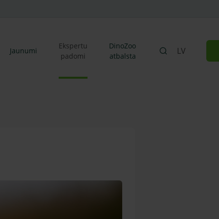
Ekspertu
DinoZoo
LV
Jaunumi
padomi
atbalsta