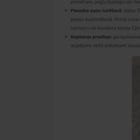
piemēram, angļu buldogu vai mo
Pieredze suņu turēšanā
: dažas 
pieeju audzināšanā. Pirmā suņa 
retrīveru vai kavaliera karaļa Čār
Kopšanas prasības:
garspalvaino
iespējams veltīt pietiekami daudz 