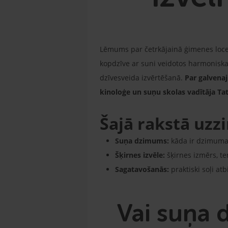
Lēmums par četrkājainā ģimenes locek
kopdzīve ar suni veidotos harmoniska u
dzīvesveida izvērtēšanā.
Par galvena
kinoloģe un suņu skolas vadītāja Ta
Šajā rakstā uzzi
Suņa dzimums:
kāda ir dzimuma 
Šķirnes izvēle:
šķirnes izmērs, te
Sagatavošanās:
praktiski soļi at
Vai suņa 