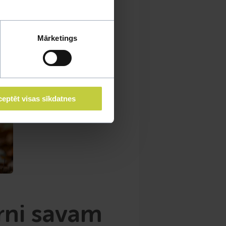
Mārketings
eptēt visas sīkdatnes
rni savam