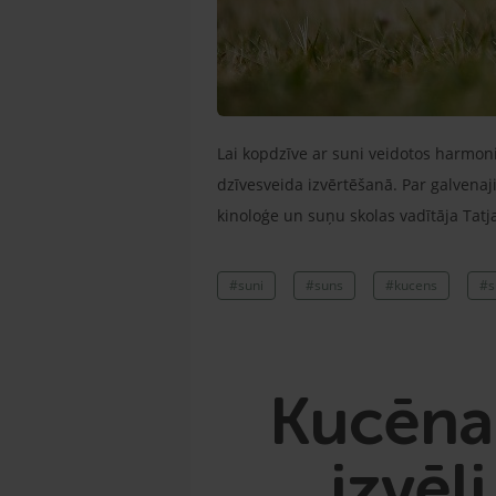
Lai kopdzīve ar suni veidotos harmonis
dzīvesveida izvērtēšanā. Par galvenaj
kinoloģe un suņu skolas vadītāja Tatj
#suni
#suns
#kucens
#s
Kucēna 
izvēl