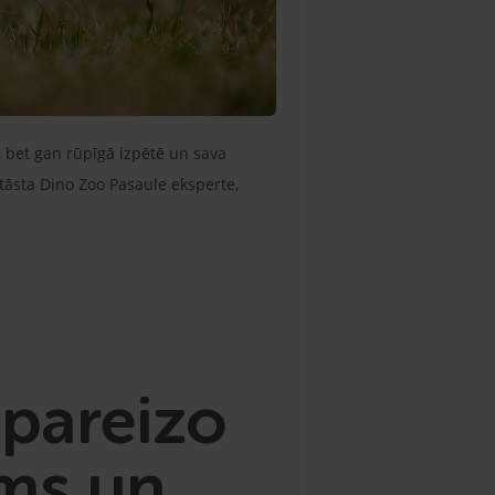
s, bet gan rūpīgā izpētē un sava
tāsta Dino Zoo Pasaule eksperte,
 pareizo
ums un