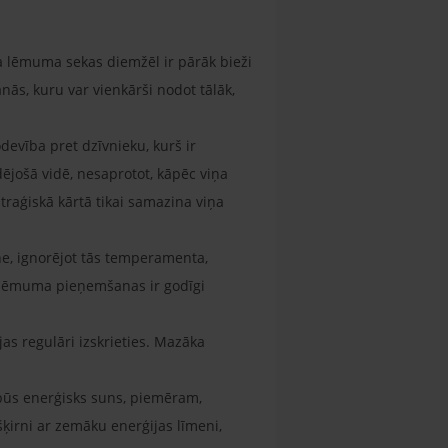
a lēmuma sekas diemžēl ir pārāk bieži
ās, kuru var vienkārši nodot tālāk,
evība pret dzīvnieku, kurš ir
dējošā vidē, nesaprotot, kāpēc viņa
traģiskā kārtā tikai samazina viņa
rne, ignorējot tās temperamenta,
s lēmuma pieņemšanas ir godīgi
jas regulāri izskrieties. Mazāka
 būs enerģisks suns, piemēram,
 šķirni ar zemāku enerģijas līmeni,