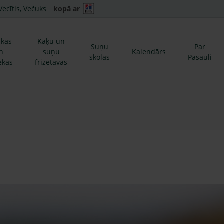
Vecītis, Večuks
kopā ar
ikas
Kaķu un
Suņu
Par
n
suņu
Kalendārs
skolas
Pasauli
ekas
frizētavas