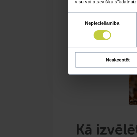
visu vai atsevišķu sīkdatņu
Piekrišanas
Nepieciešamība
izvēle
Neakceptēt
Kā izvēl