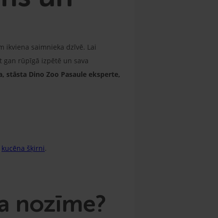
 ikviena saimnieka dzīvē. Lai
et gan rūpīgā izpētē un sava
, stāsta Dino Zoo Pasaule eksperte,
s
kucēna šķirni
.
ša nozīme?