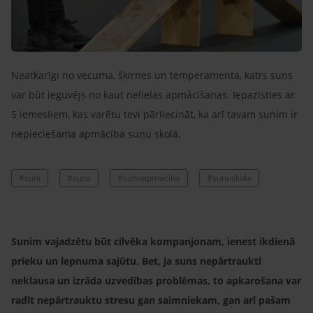
Neatkarīgi no vecuma, šķirnes un temperamenta, katrs suns
var būt ieguvējs no kaut nelielas apmācīšanas. Iepazīsties ar
5 iemesliem, kas varētu tevi pārliecināt, ka arī tavam sunim ir
nepieciešama apmācība suņu skolā.
#suni
#suns
#sunuapmaciba
#sunuskola
Sunim vajadzētu būt cilvēka kompanjonam, ienest ikdienā
prieku un lepnuma sajūtu. Bet, ja suns nepārtraukti
neklausa un izrāda uzvedības problēmas, to apkarošana var
radīt nepārtrauktu stresu gan saimniekam, gan arī pašam