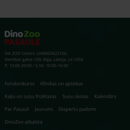
zobu
skolu
beid
ārst
SIA ZOO Centrs, LV40003622166,
Vienības gatve 109, Rīga, Latvija, LV-1058.
P. 10:00-20:00 / S.SV. 10:00-16:00
Fotokonkurss
Klīnikas un aptiekas
Kaķu un suņu frizētavas
Suņu skolas
Kalendārs
Par Pasauli
Jaunumi
Ekspertu padomi
DinoZoo atbalsta