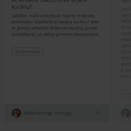
kucēnu?
Labdi
agre
Labdien, Kurā audzētavā nopirkt tīršķirnes
ieko
Amerikāņu Stadforšīras terjera kucēnu? Mēs
Britu
ar ģimeni vēlamies tīršķirnes kucēnu priekš
daud
izstādīšanas un aktīva ģimenes kompanjona.
nepār
sarka
#kucēnaiegāde
antib
efekt
aizdo
ir mi
pret 
ģimen
lolot
##a
Prot
spītī
atņir
arī s
Atbild Kinologs, Kinologs
sako
klaus