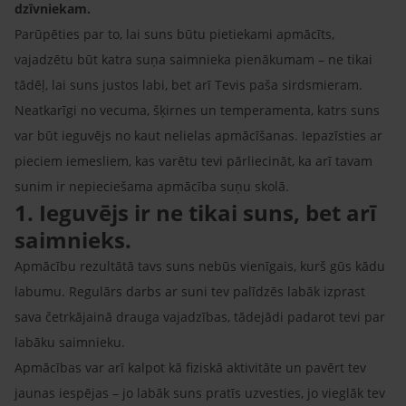
dzīvniekam.
Parūpēties par to, lai suns būtu pietiekami apmācīts,
vajadzētu būt katra suņa saimnieka pienākumam – ne tikai
tādēļ, lai suns justos labi, bet arī Tevis paša sirdsmieram.
Neatkarīgi no vecuma, šķirnes un temperamenta, katrs suns
var būt ieguvējs no kaut nelielas apmācīšanas. Iepazīsties ar
pieciem iemesliem, kas varētu tevi pārliecināt, ka arī tavam
sunim ir nepieciešama apmācība suņu skolā.
1. Ieguvējs ir ne tikai suns, bet arī
saimnieks.
Apmācību rezultātā tavs suns nebūs vienīgais, kurš gūs kādu
labumu. Regulārs darbs ar suni tev palīdzēs labāk izprast
sava četrkājainā drauga vajadzības, tādejādi padarot tevi par
labāku saimnieku.
Apmācības var arī kalpot kā fiziskā aktivitāte un pavērt tev
jaunas iespējas – jo labāk suns pratīs uzvesties, jo vieglāk tev