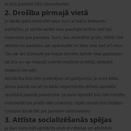
to būs paņemt līdzi izbraukumos.
2. Drošība pirmajā vietā
Jo labāk spēsi kontrolēt savu suni ar balss komandu
palīdzību, jo vairāk varēsi viņu pasargāt brīžos, kad tas
neatrodas pie pavadas. Suns, kas aizdrāžas prom, tiklīdz tiek
atlaists no pavadas, var apdraudēt ne tikai sevi, bet arī citus.
Tas var arī izšmaukt pa mājas durvīm, kamēr tikai gatavojies
iet ārā un var nejauši izskriet mašīnas priekšā, tādejādi
nodarot sev pāri.
Apmācība būs lieti noderējusi arī gadījumos, ja suns kādu
dienu pazūd vai arī to kādu neparedzētu dzīves apstākļu
rezultātā jāatstāj patversmē. Ja suns iepriekš būs labi trenēts,
visticamāk tas pratīs labi uzvesties, tāpēc viņam būs lielākas
izredzes ātrāk tikt pie jauniem saimniekiem.
3. Attīsta socializēšanās spējas
Ja tavs suns būs apmācīts ievērot robežas un atbilstoši