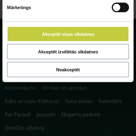
Mārketings
Akceptēt visas sīkdatnes
Akceptēt izvēlētās sīkdatnes
SIA ZOO Centrs, LV40003622166,
Vienības gatve 109, Rīga, Latvija, LV-1058.
P. 10:00-20:00 / S.SV. 10:00-16:00
Neakceptēt
Fotokonkurss
Klīnikas un aptiekas
Kaķu un suņu frizētavas
Suņu skolas
Kalendārs
Par Pasauli
Jaunumi
Ekspertu padomi
DinoZoo atbalsta