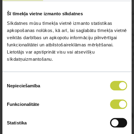
kaķis apēdis plēvi
Kaķ
Šī tīmekļa vietne izmanto sīkdatnes
Ja kaķim gadījies apēst plastiku ,ko ieklāj zem
Labd
Sīkdatnes mūsu tīmekļa vietnē izmanto statistikas
garnelēm kārbiņās apakšā.Kādas sekas varētu
vecs,
apkopošanas nolūkos, kā arī, lai saglabātu tīmekļa vietnē
būt?Kā kaķis varētu reağēt...Ko darīt?
izdev
veiktās darbības un apkopotu informāciju pilnvērtīgai
Apsv
funkcionalitātei un atbilstošaireklāmas mērķēšanai.
lēnām
Lietotājs var apstiprināt visu vai atsevišķu
viņš
#kakis
#apedis
#plevi
sīkdatņuizmantošanu.
būtu
vakcī
Piekrišanas
Nepieciešamība
izvēle
Funkcionalitāte
Atbild Veterinārārsts,
Veterinārārsts
Statistika