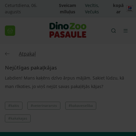
Ceturtdiena, 06.
Sveicam
Vecītis,
kopā
augusts
mīluļus
Večuks
ar
Atpakaļ
Nejūtīgas pakaļkājas
Labdien! Mans kaķēns dzīvo ārpus mājām. Sakiet lūdzu, kā
man rīkoties, jo viņš nejūt savas pakaļējās kājas?
#kakis
#veterinararsts
#kakaveseliba
#kakakajas