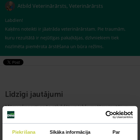
Atbild Veterinārārsts, Veterinārārsts
Labdien!
Kaķēns noteikti ir jāatrāda veterinārārstam. Pie traumām,
kuru rezultātā ir nejūtīgas pakaļkājas, dzīvniekiem tiek
nozīmēta piemērota ārstēšana un būra režīms.
Līdzīgi jautājumi
Mūsu eksperti spēs atbildēt uz jebkuru Jūsu jautājumu
UZDOT JAUTĀJUMU
Piekrišana
Sīkāka informācija
Par