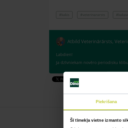
#kakis
#veterinararsts
#kakav
Atbild Veterinārārsts, Veter
Labdien!
Ja dzīvniekam novēro periodisku klibu
Piekrišana
Šī tīmekļa vietne izmanto sī