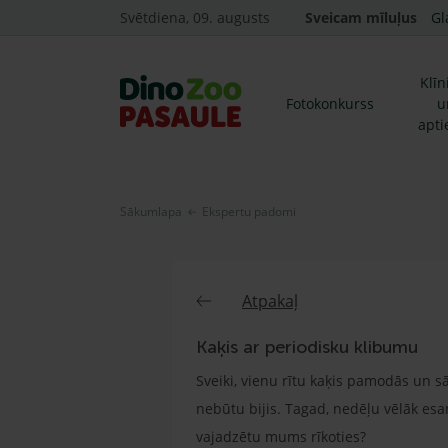
Svētdiena, 09. augusts
Sveicam mīluļus
Gl
Klīn
Fotokonkurss
u
apti
Sākumlapa
Ekspertu padomi
Atpakaļ
Kaķis ar periodisku klibumu
Sveiki, vienu rītu kaķis pamodās un 
nebūtu bijis. Tagad, nedēļu vēlāk esa
vajadzētu mums rīkoties?