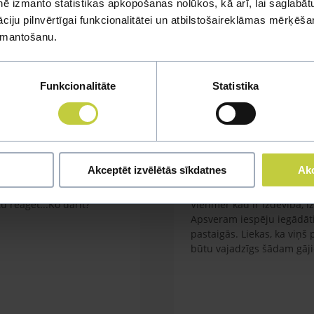
ē izmanto statistikas apkopošanas nolūkos, kā arī, lai saglabātu
mi
iju pilnvērtīgai funkcionalitātei un atbilstošaireklāmas mērķēšana
izmantošanu.
u jautājumu
Funkcionalitāte
Statistika
Kaķa vešana ārā
Akceptēt izvēlētās sīkdatnes
Akc
em garnelēm kārbiņās
Labdien. Mums ir kaķis orie
 reağēt...Ko darīt?
Vienmēr kad ir izdevība, i
Apsveram iespēju iegādāti
pastaigās. Liekas, ka viņš
būtu vajadzīgs šādam gāj