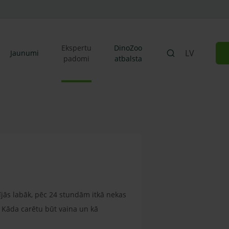
Ekspertu
DinoZoo
LV
Jaunumi
padomi
atbalsta
ījās labāk, pēc 24 stundām itkā nekas
. Kāda carētu būt vaina un kā