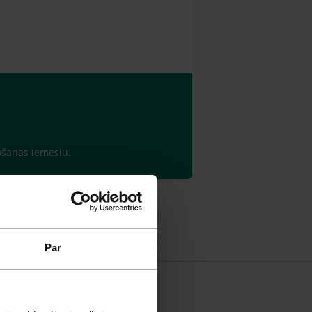
bošanas iemeslu.
Par