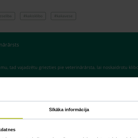
eseliba
#kakisklibo
#kakavese
inārārsts
mu, tad vajadzētu griezties pie veterinārārsta, lai noskaidrotu kli
Sīkāka informācija
kdatnes