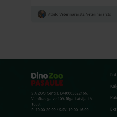
Atbild Veterinārārsts, Veterinārārsts
Fo
Kaķ
SIA ZOO Centrs, LV40003622166,
Kal
Vienības gatve 109, Rīga, Latvija, LV-
1058.
Ek
P. 10:00-20:00 / S.SV. 10:00-16:00