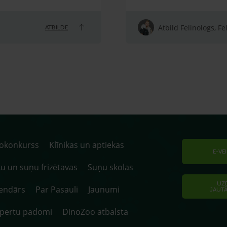
Atbild Felinologs, Fe
ATBILDE
tokonkurss
Klīnikas un aptiekas
E-VE
u un suņu frizētavas
Suņu skolas
UZ
endārs
Par Pasauli
Jaunumi
JAUT
spertu padomi
DinoZoo atbalsta