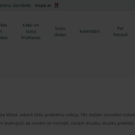
azūra, Gorošeks
kopā ar
ikas
Kaķu un
Suņu
Par
n
suņu
Kalendārs
skolas
Pasauli
ekas
frizētavas
sāka klibot, vakarā tādu problēmu nebija. Pēc dažām stundām izskat
m ievērojuši, ka reizēm iet normāli, reizēm drusku, drusku pieklibo