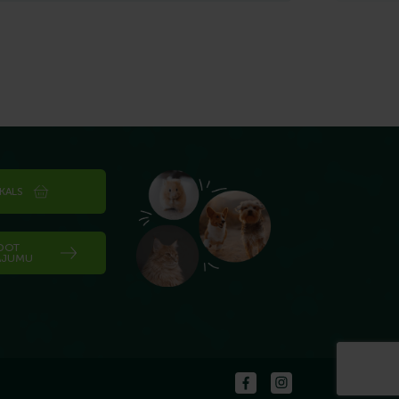
IKALS
DOT
ĀJUMU