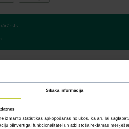
inārārsts
m.
Sīkāka informācija
kdatnes
mi
ē izmanto statistikas apkopošanas nolūkos, kā arī, lai saglabātu
iju pilnvērtīgai funkcionalitātei un atbilstošaireklāmas mērķēšana