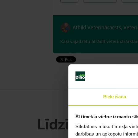
Atbild Veterinārārsts, Veter
Kaķi vajadzētu atrādīt veterinārārsta
Piekrišana
Šī tīmekļa vietne izmanto sī
Līdzīgi jautāju
Sīkdatnes mūsu tīmekļa vietn
darbības un apkopotu informāc