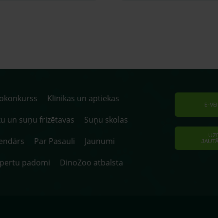
tokonkurss
Klīnikas un aptiekas
E-VE
u un suņu frizētavas
Suņu skolas
UZ
endārs
Par Pasauli
Jaunumi
JAUT
spertu padomi
DinoZoo atbalsta