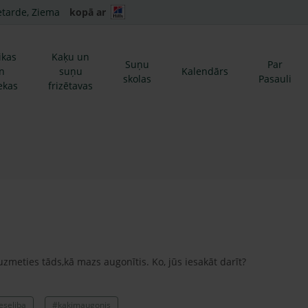
etarde, Ziema
kopā ar
ikas
Kaķu un
Suņu
Par
n
suņu
Kalendārs
skolas
Pasauli
ekas
frizētavas
meties tāds,kā mazs augonītis. Ko, jūs iesakāt darīt?
eseliba
#kakimaugonis