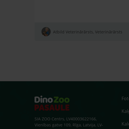
Atbild Veterinārārsts, Veterinārārsts
Fo
Kaķ
SIA ZOO Centrs, LV40003622166,
Kal
Vienības gatve 109, Rīga, Latvija, LV-