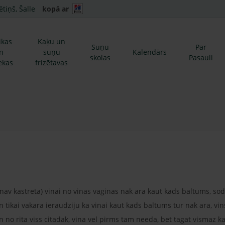
ētiņš, Šalle
kopā ar
ikas
Kaķu un
Suņu
Par
n
suņu
Kalendārs
skolas
Pasauli
ekas
frizētavas
 nav kastreta) vinai no vinas vaginas nak ara kaut kads baltums, sod
n tikai vakara ieraudziju ka vinai kaut kads baltums tur nak ara, vins
n no rita viss citadak, vina vel pirms tam needa, bet tagat vismaz ka