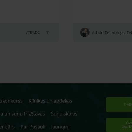
Atbild Felinologs, Fe
ATBILDE
tokonkurss
Klīnikas un aptiekas
E-VE
u un suņu frizētavas
Suņu skolas
UZ
endārs
Par Pasauli
Jaunumi
JAUT