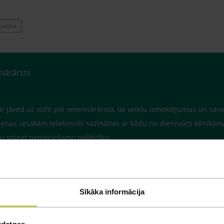
seliba
inārārsts
 ir jāved uz vizīti pie veterinārārsta, lai veiktu izmeklējumus un
dienas, iesakām telefoniski sazināties ar kādu no diennakts klīnikā
ētu sniegt nepieciešamo palīdzību.
Sīkāka informācija