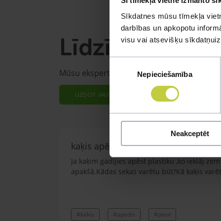
Šī tīmekļa vietne izmanto sī
Sīkdatnes mūsu tīmekļa vietn
darbības un apkopotu informāc
Līdzīgi jautāju
visu vai atsevišķu sīkdatņu
Piekrišanas
Mūsu eksperti spēs atbildēt uz jebkuru Jūs
Nepieciešamība
izvēle
UZDOT JAUTĀJUMU
Neakceptēt
kaķis apēdis plēvi
Ja kaķim gadījies apēst plastiku ,ko ieklāj z
apakšā.Kādas sekas varētu būt?Kā kaķis varētu
#kakis
#apedis
#plevi