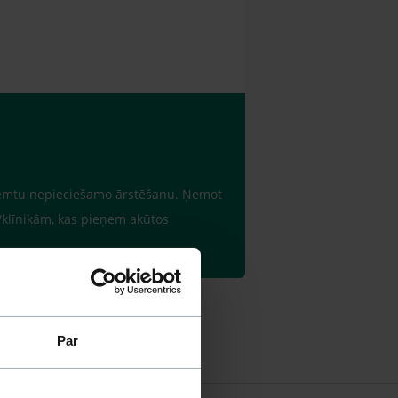
 saņemtu nepieciešamo ārstēšanu. Ņemot
m/klīnikām, kas pieņem akūtos
Par