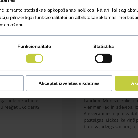
kdatnes
ē izmanto statistikas apkopošanas nolūkos, kā arī, lai saglabātu
iju pilnvērtīgai funkcionalitātei un atbilstošaireklāmas mērķēšana
mi
izmantošanu.
u jautājumu
Funkcionalitāte
Statistika
Akceptēt izvēlētās sīkdatnes
Akc
Kaķa vešana ārā
em garnelēm kārbiņās
Labdien. Mums ir kaķis orie
 reağēt...Ko darīt?
Vienmēr kad ir izdevība, i
Apsveram iespēju iegādāti
pastaigās. Liekas, ka viņš
būtu vajadzīgs šādam gāj