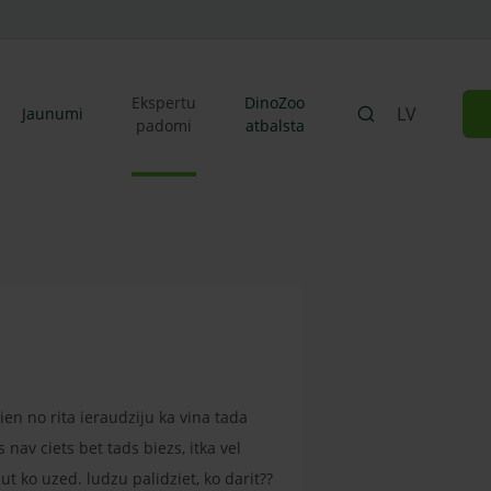
Ekspertu
DinoZoo
LV
Jaunumi
padomi
atbalsta
ien no rita ieraudziju ka vina tada
 nav ciets bet tads biezs, itka vel
ut ko uzed. ludzu palidziet, ko darit??