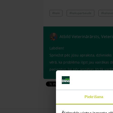
#kaki
#kakuparbaude
#kakave
Atbild Veterinārārsts, Veter
Labdien!
Spriežot pēc jūsu apraksta, dzīvnieks
vērā, ka problēma ilgst jau vairākas 
pacientus, lai pēc iespējas ātrāk var
Piekrišana