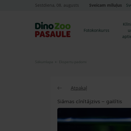
Sestdiena, 08. augusts
Sveicam mīluļus
Sv
Klīn
Fotokonkurss
u
apti
Sākumlapa
Ekspertu padomi
Atpakaļ
Siāmas cīnītājzivs – gailītis