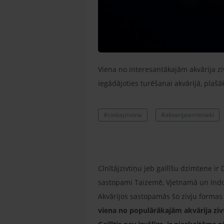
Viena no interesantākajām akvārija ziv
iegādājoties turēšanai akvārijā, plašāk
#cinitajzivtina
#akvarijaiemitnieki
Cīnītājzivtiņu jeb gailīšu dzimtene ir 
sastopami Taizemē, Vjetnamā un Indo
Akvārijos sastopamās šo zivju formas
viena no populārākajām akvārija zivt