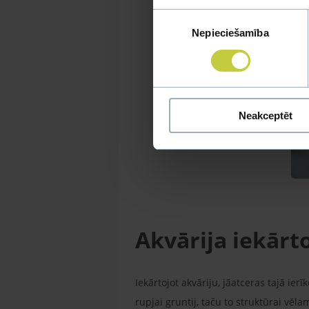
Piekrišanas
Nepieciešamība
izvēle
Neakceptēt
Akvārija iekārt
Iekārtojot akvāriju, jāatceras tajā ier
rupjai gruntij, taču to struktūrai vēla