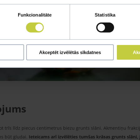
Funkcionalitāte
Statistika
Akceptēt izvēlētās sīkdatnes
Akc
ojums
īkot trīs līdz piecus centimetrus biezu grunts slāni. Akmentiņu frakci
ms būt gludai.
Ieteicams arī izvēlēties tumšas krāsas grunts slāni, j