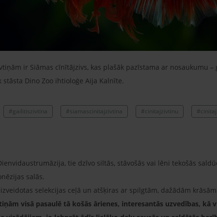
tiņām ir Siāmas cīnītājzivs, kas plašāk pazīstama ar nosaukumu – gai
 stāsta Dino Zoo ihtioloģe Aija Kalnīte.
#gailitiszivtina
#siamascinitajzivtina
#cinitajzivtinu
#cinita
Dienvidaustrumāzija, tie dzīvo siltās, stāvošās vai lēni tekošās sald
nēzijas salās.
 izveidotas selekcijas ceļā un atšķiras ar spilgtām, dažādām krāsā
iņām visā pasaulē tā košās ārienes, interesantās uzvedības, kā v