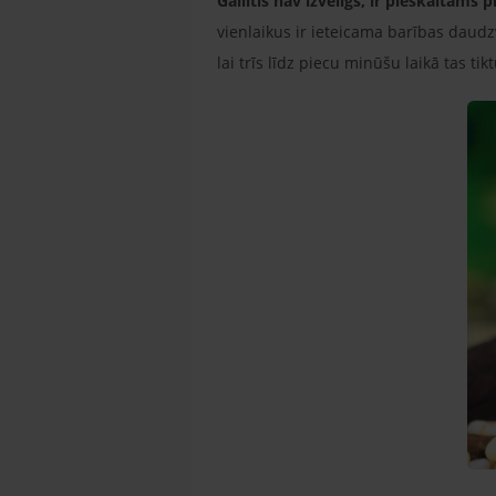
Gailītis nav izvēlīgs, ir pieskaitāms 
vienlaikus ir ieteicama barības daud
lai trīs līdz piecu minūšu laikā tas tik