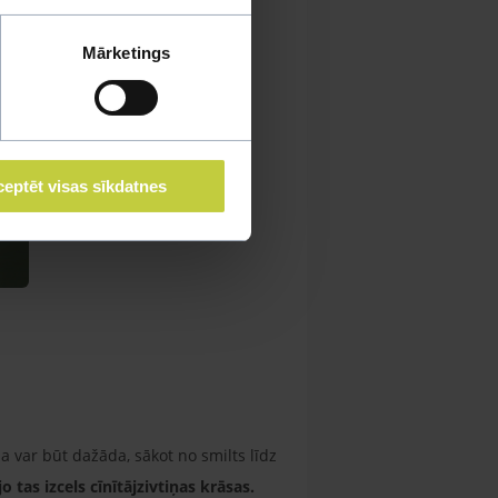
Mārketings
eptēt visas sīkdatnes
ja var būt dažāda, sākot no smilts līdz
o tas izcels cīnītājzivtiņas krāsas.