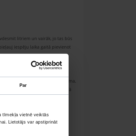
ivdesmit litriem un vairāk, jo tas būs
pieļauj iespēju laika gaitā pievienot
prīkojumu un dekorācijas.
rošina 23 līdz 25 grādus siltu.
vāriju, priekšroku vēlams dot
u turēšanai tiek izvēlēti maza tilpuma,
Par
ma pareiza kopšana, un nepieciešamā
 iegādāties jau gatavu,
 tīmekļa vietnē veiktās
i. Lietotājs var apstiprināt