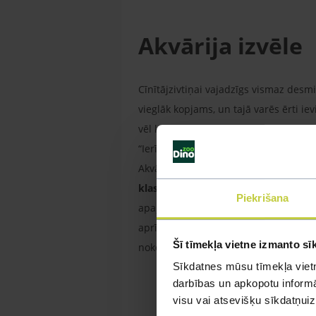
Akvārija izvēle
Cīnītājzivtiņai vajadzīgs vismaz desmit
vieglāk kopjams, un tajā varēs ērti iev
vēl kādu zivtiņu. Jāņem arī vērā, ka r
“Ierīkojot akvāriju, tam nepieciešams
Akvārija aerācija nav obligāti nepiecie
klasiskam taisnstūra formas akvārij
Piekrišana
apaļi stikla trauki, taču tiem ir vai
aprīkojuma uzstādīšana. Ja tomēr ir n
Šī tīmekļa vietne izmanto sī
nokomplektētu apaļo akvāriju ar vāku
Sīkdatnes mūsu tīmekļa vietn
darbības un apkopotu informāc
visu vai atsevišķu sīkdatņu