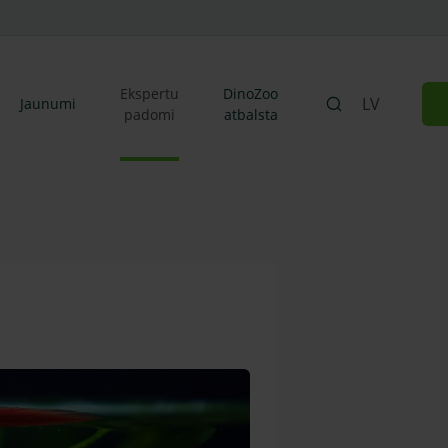
Ekspertu
DinoZoo
LV
Jaunumi
padomi
atbalsta