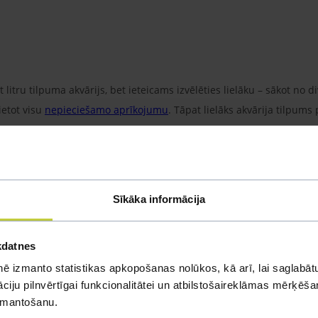
 litru tilpuma akvārijs, bet ieteiсams izvēlēties lielāku – sākot no d
ietot visu
nepieciešamo aprīkojumu
. Tāpat lielāks akvārija tilpums 
eālais ūdens tilpums akvārijā kļūs mazāks, ievietojot tajā grunti, a
neliels filtrs un sildītājs
, jo cīnītājzivtiņām ūdens temperatūru jānod
šama, ja vien netiek plānots ieviest arī citas zivtiņas.
Izvēloties ak
am, bet tirdzniecībā ir pieejamas dažādas to formas.
Nereti gailīš
Sīkāka informācija
rāki būtiski trūkumi. Piemēram, mazs tilpums un praktiski neiespēja
epārvarama vēlēšanās iegādāties tieši šāda tipa akvāriju, ieteicams
kdatnes
, gaismas ķermeni un iebūvētu tehnisko aprīkojumu,” iesaka Aija.
ē izmanto statistikas apkopošanas nolūkos, kā arī, lai saglabātu
iju pilnvērtīgai funkcionalitātei un atbilstošaireklāmas mērķēšana
izmantošanu.