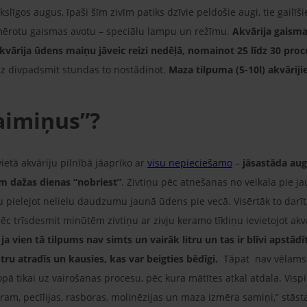
kslīgos augus, īpaši šīm zivīm patiks dzīvie peldošie augi, tie gail
emērotu gaismas avotu – speciālu lampu un režīmu.
Akvārija gaismai
kvārija ūdens maiņu jāveic reizi nedēļā, nomainot 25 līdz 30 pro
az divpadsmit stundas to nostādinot.
Maza tilpuma (5-10l) akvārij
kaimiņus”?
ietā akvāriju pilnībā jāaprīko ar
visu nepieciešamo
–
jāsastāda aug
m dažas dienas “nobriest”
. Zivtiņu pēc atnešanas no veikala pie 
 pielejot nelielu daudzumu jaunā ūdens pie vecā. Visērtāk to darīt,
 trīsdesmit minūtēm zivtiņu ar zivju ķeramo tīkliņu ievietojot akvā
, ja vien tā tilpums nav simts un vairāk litru un tas ir blīvi apstād
otru atradīs un kausies, kas var beigties bēdīgi.
Tāpat nav vēlams t
opā tikai uz vairošanas procesu, pēc kura mātītes atkal atdala. Visp
am, pecīlijas, rasboras, molinēzijas un maza izmēra samiņi,” stāsta