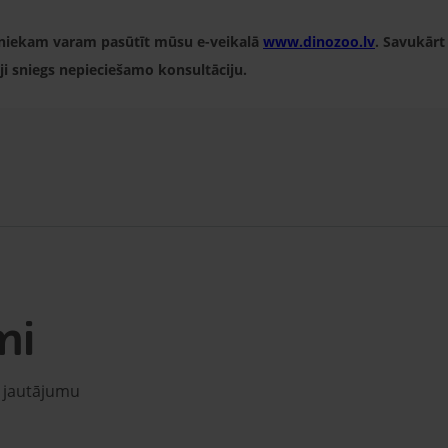
vniekam varam pasūtīt mūsu e-veikalā
www.dinozoo.lv
. Savukārt
ji sniegs nepieciešamo konsultāciju.
mi
u jautājumu