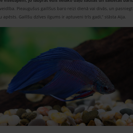
pie visēdājiem, jo labprāt ēdīs lielāko daļu sausās un saldētās barī
zveidība. Pieaugušus gailīšus baro reizi dienā vai divās, un pasni
tu apēsts. Gailīšu dzīves ilgums ir aptuveni trīs gadi,” stāsta Aija.