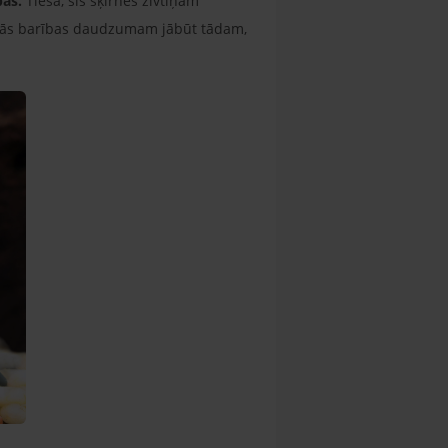
bas.
Tiesa, šīs šķirnes zivtiņām
egtās barības daudzumam jābūt tādam,