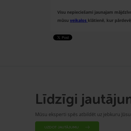
Visu nepieciešami jaunajam mājdzī
mūsu
veikalos
klātienē, kur pārdevē
Līdzīgi jautāju
Mūsu eksperti spēs atbildēt uz jebkuru Jūs
UZDOT JAUTĀJUMU