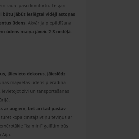
īšiem rada īpašu komfortu. Te gan
 būtu jābūt ieslēgtai vidēji astoņas
centus ūdens.
Akvārija piepildīšanai
iem ūdens maiņa jāveic 2-3 nedēļā.
us, jāievieto dekorus, jāieslēdz
jaunās mājvietas ūdens pieradina
 ievietojot zivi un tansportēšanas
rijā.
īts ar augiem, bet arī tad pastāv
urēt kopā cīnītājzivtiņu tēviņus ar
iemērotākie “kaimiņi” gailītim būs
 Aija.