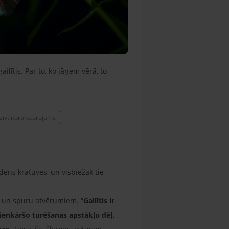
lītis. Par to, ko jāņem vērā, to
jzivtinuraksturojums
ūdens krātuvēs, un visbiežāk tie
m un spuru atvērumiem. “
Gailītis ir
ienkāršo turēšanas apstākļu dēļ.