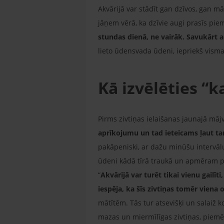
Akvārijā var stādīt gan dzīvos, gan mā
jāņem vērā, ka dzīvie augi prasīs pi
stundas dienā, ne vairāk. Savukārt a
lieto ūdensvada ūdeni, iepriekš vism
Kā izvēlēties “
Pirms zivtiņas ielaišanas jaunajā mājv
aprīkojumu un tad ieteicams ļaut ta
pakāpeniski, ar dažu minūšu intervālu
ūdeni kādā tīrā traukā un apmēram pēc
“
Akvārijā var turēt tikai vienu gailīti
iespēja, ka šīs zivtiņas tomēr viena 
mātītēm. Tās tur atsevišķi un salaiž k
mazas un miermīlīgas zivtiņas, piemēr