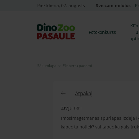
Piektdiena, 07. augusts
Sveicam mīluļus
P
Klīn
Fotokonkurss
u
apti
Sākumlapa
Ekspertu padomi
Atpakaļ
zivju ikri
{mosimage}manas spurlapas izdeja ikrus
kapec ta notiek? vai tapec ka gais truks