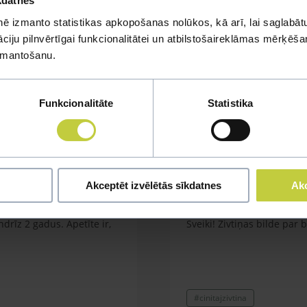
kdatnes
ē izmanto statistikas apkopošanas nolūkos, kā arī, lai saglabātu
iju pilnvērtīgai funkcionalitātei un atbilstošaireklāmas mērķēšana
mi
izmantošanu.
u jautājumu
Funkcionalitāte
Statistika
Akceptēt izvēlētās sīkdatnes
Akc
Cīnītājzivtiņa.
ndrīz 2 gadus. Apetīte ir,
Sveiki! Zivtiņas bilde par
#cinitajzivtina