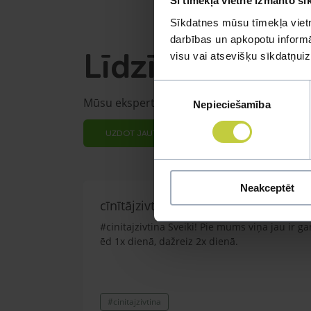
Šī tīmekļa vietne izmanto sī
Sīkdatnes mūsu tīmekļa vietn
darbības un apkopotu informāc
Līdzīgi jautāju
visu vai atsevišķu sīkdatņu
Piekrišanas
Mūsu eksperti spēs atbildēt uz jebkuru Jūs
Nepieciešamība
izvēle
UZDOT JAUTĀJUMU
Neakceptēt
cīnītājzivtiņa.
#cinitajzivtina Sveiki! Pie mums viņa jau ir ga
ēd 1x dienā, dažreiz 2x dienā.
#cinitajzivtina