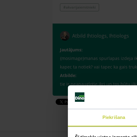
#akvarijaiemitnieki
Atbild Ihtiologs, Ihtiologs
Jautājums:
{mosimage}manas spurlapas izdeja ikrus
kapec ta notiek? vai tapec ka gais truks
Atbilde:
tie ir neapaugļotie ikri un tos būtu j
Piekrišana