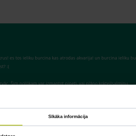
! es tos ieliku burcina kas atrodas akvarija! un burcina ieliku burb
t? :(
āizvāc. Šim nolūkam var izmantot pipeti, vai plāno kokteiļsalmiņu.
Sīkāka informācija