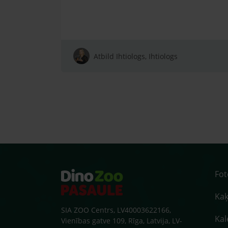
Atbild Ihtiologs, Ihtiologs
Fo
Kaķ
SIA ZOO Centrs, LV40003622166,
Kal
Vienības gatve 109, Rīga, Latvija, LV-