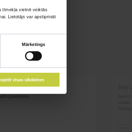
 tīmekļa vietnē veiktās
i. Lietotājs var apstiprināt
Mārketings
eptēt visas sīkdatnes
Zivij
 balto plankumu.
Sveicin
lielāks
Paldies
#zivs