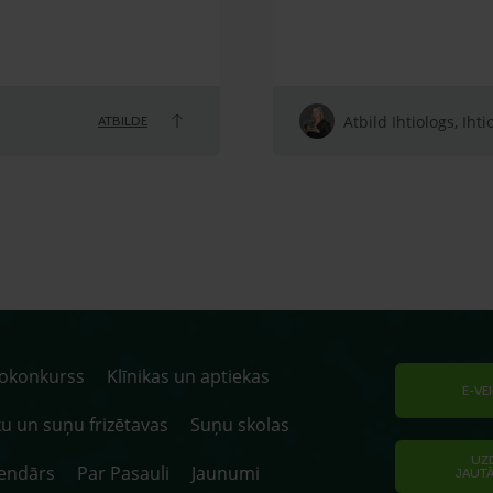
Atbild Ihtiologs, Ihti
ATBILDE
tokonkurss
Klīnikas un aptiekas
E-VE
u un suņu frizētavas
Suņu skolas
UZ
endārs
Par Pasauli
Jaunumi
JAUT