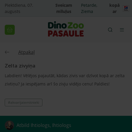
Piektdiena, 07.
Sveicam
Petarde,
kopā
augusts
mīluļus
Ziema
ar
Atpakaļ
Zelta zivyiņa
Labdien! Vēlējos pajautāt, kādas zivis var dzīvot kopā ar zelta
zivtiņu? Ja iespējams arī šo zivju vidējo cenu! Paldies!
#akvarijaiemitnieki
Atbild Ihtiologs, Ihtiologs