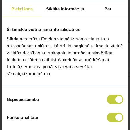
UZDOT JAUTĀJUMU
Piekrišana
Sīkāka informācija
Par
Šī tīmekļa vietne izmanto sīkdatnes
cīnītājzivtiņa.
Cīnī
Sīkdatnes mūsu tīmekļa vietnē izmanto statistikas
#cinitajzivtina Sveiki! Pie mums viņa jau ir
Sveik
apkopošanas nolūkos, kā arī, lai saglabātu tīmekļa vietnē
gandrīz 2 gadus. Apetīte ir, ēd 1x dienā,
veiktās darbības un apkopotu informāciju pilnvērtīgai
dažreiz 2x dienā.
funkcionalitātei un atbilstošaireklāmas mērķēšanai.
Lietotājs var apstiprināt visu vai atsevišķu
#cinitajzivtina
#cin
sīkdatņuizmantošanu.
Piekrišanas
Nepieciešamība
izvēle
Funkcionalitāte