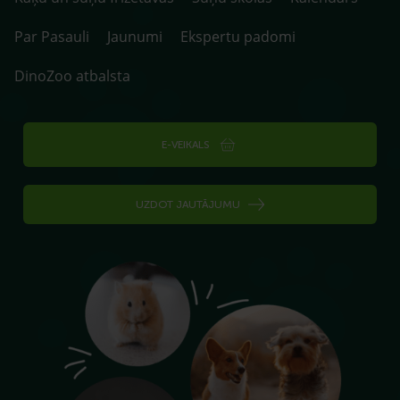
Par Pasauli
Jaunumi
Ekspertu padomi
DinoZoo atbalsta
E-VEIKALS
UZDOT JAUTĀJUMU