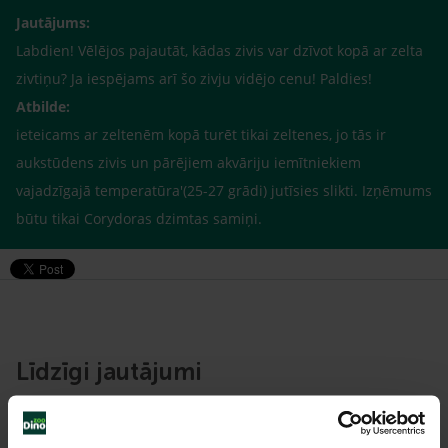
Jautājums:
Labdien! Vēlējos pajautāt, kādas zivis var dzīvot kopā ar zelta
zivtiņu? Ja iespējams arī šo zivju vidējo cenu! Paldies!
Atbilde:
ieteicams ar zeltenēm kopā turēt tikai zeltenes, jo tās ir
aukstūdens zivis un pārējiem akvāriju iemītniekiem
vajadzīgajā temperatūra'(25-27 grādi) jutīsies slikti. Izņēmums
būtu tikai Corydoras dzimtas samiņi.
Līdzīgi jautājumi
Mūsu eksperti spēs atbildēt uz jebkuru Jūsu jautājumu