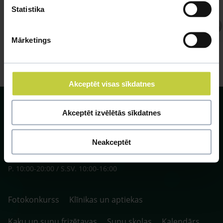
Statistika
Atbild Ihtiologs, Ihtiologs
Mārketings
Akceptēt visas sīkdatnes
Akceptēt izvēlētās sīkdatnes
Neakceptēt
SIA ZOO Centrs, LV40003622166,
Vienības gatve 109, Rīga, Latvija, LV-1058.
P. 10:00-20:00 / S.SV. 10:00-16:00
Fotokonkurss
Klīnikas un aptiekas
Kaķu un suņu frizētavas
Suņu skolas
Kalendārs