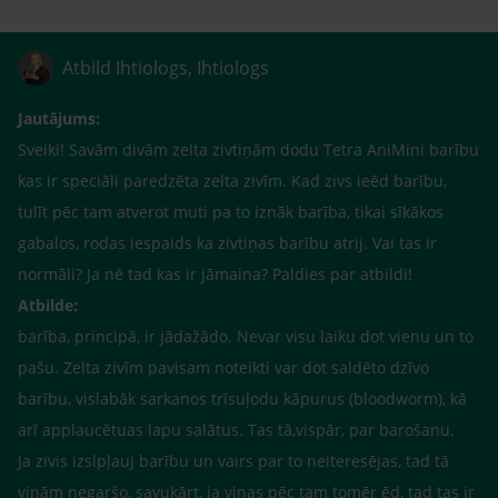
Atbild Ihtiologs, Ihtiologs
Jautājums:
Sveiki! Savām divām zelta zivtiņām dodu Tetra AniMini barību
kas ir speciāli paredzēta zelta zivīm. Kad zivs ieēd barību,
tulīt pēc tam atverot muti pa to iznāk barība, tikai sīkākos
gabalos, rodas iespaids ka zivtiņas barību atrij. Vai tas ir
normāli? Ja nē tad kas ir jāmaina? Paldies par atbildi!
Atbilde:
barība, principā, ir jādažādo. Nevar visu laiku dot vienu un to
pašu. Zelta zivīm pavisam noteikti var dot saldēto dzīvo
barību, vislabāk sarkanos trīsuļodu kāpurus (bloodworm), kā
arī applaucētuas lapu salātus. Tas tā,vispār, par barošanu.
Ja zivis izslpļauj barību un vairs par to neiteresējas, tad tā
viņām negaršo, savukārt, ja viņas pēc tam tomēr ēd, tad tas ir