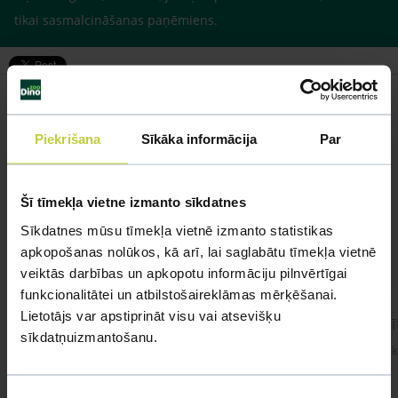
tikai sasmalcināšanas paņēmiens.
Piekrišana
Sīkāka informācija
Par
Līdzīgi jautājumi
Mūsu eksperti spēs atbildēt uz jebkuru Jūsu jautājumu
Šī tīmekļa vietne izmanto sīkdatnes
Sīkdatnes mūsu tīmekļa vietnē izmanto statistikas
UZDOT JAUTĀJUMU
apkopošanas nolūkos, kā arī, lai saglabātu tīmekļa vietnē
veiktās darbības un apkopotu informāciju pilnvērtīgai
funkcionalitātei un atbilstošaireklāmas mērķēšanai.
Lietotājs var apstiprināt visu vai atsevišķu
cīnītājzivtiņa.
Cīnī
sīkdatņuizmantošanu.
#cinitajzivtina Sveiki! Pie mums viņa jau ir
Sveik
gandrīz 2 gadus. Apetīte ir, ēd 1x dienā,
dažreiz 2x dienā.
Piekrišanas