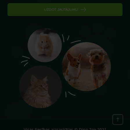
UZDOT JAUTĀJUMU
Visas tiesības aizsargātas © Dino Zoo 2021