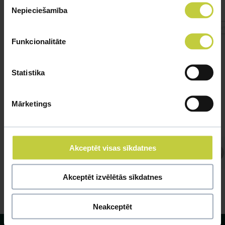
Nepieciešamība
izvēle
#cinitajzivtina
#cin
Funkcionalitāte
Statistika
Mārketings
Akceptēt visas sīkdatnes
Atbild Ihtiologs, Ihtiologs
Akceptēt izvēlētās sīkdatnes
Neakceptēt