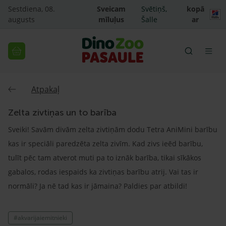
Sestdiena, 08.
Sveicam
Svētiņš,
kopā
augusts
mīluļus
Šalle
ar
Atpakaļ
Zelta zivtiņas un to barība
Sveiki! Savām divām zelta zivtiņām dodu Tetra AniMini barību
kas ir speciāli paredzēta zelta zivīm. Kad zivs ieēd barību,
tulīt pēc tam atverot muti pa to iznāk barība, tikai sīkākos
gabalos, rodas iespaids ka zivtiņas barību atrij. Vai tas ir
normāli? Ja nē tad kas ir jāmaina? Paldies par atbildi!
#akvarijaiemitnieki