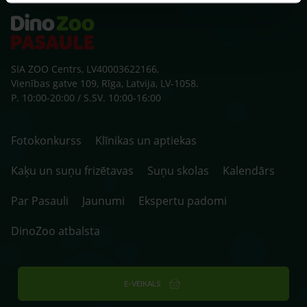
SIA ZOO Centrs, LV40003622166,
Vienības gatve 109, Rīga, Latvija, LV-1058.
P. 10:00-20:00 / S.SV. 10:00-16:00
Fotokonkurss
Klīnikas un aptiekas
Kaķu un suņu frizētavas
Suņu skolas
Kalendārs
Par Pasauli
Jaunumi
Ekspertu padomi
DinoZoo atbalsta
E-VEIKALS