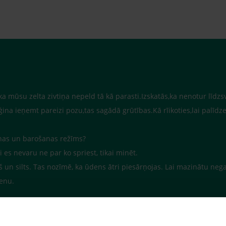
a mūsu zelta zivtiņa nepeld tā kā parasti.Izskatās,ka nenotur līdzsv
na ieņemt pareizi pozu,tas sagādā grūtības.Kā rīikoties,lai palīdze
šanas un barošanas režīms?
i es nevaru ne par ko spriest, tikai minēt.
š un silts. Tas nozīmē, ka ūdens ātri piesārņojas. Lai mazinātu neg
ienu.
1969/144/
012/39/