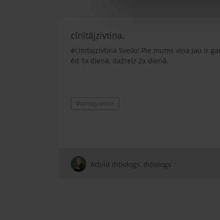
cīnītājzivtiņa.
#cinitajzivtina Sveiki! Pie mums viņa jau ir ga
ēd 1x dienā, dažreiz 2x dienā.
#cinitajzivtina
Atbild Ihtiologs, Ihtiologs