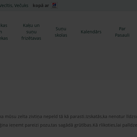
Vecītis, Večuks
kopā ar
ikas
Kaķu un
Suņu
Par
n
suņu
Kalendārs
skolas
Pasauli
ekas
frizētavas
a mūsu zelta zivtiņa nepeld tā kā parasti.Izskatās,ka nenotur līdzsv
na ieņemt pareizi pozu,tas sagādā grūtības.Kā rīikoties,lai palīdze