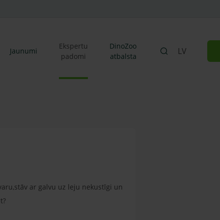
Ekspertu
DinoZoo
LV
Jaunumi
padomi
atbalsta
aru,stāv ar galvu uz leju nekustīgi un
t?