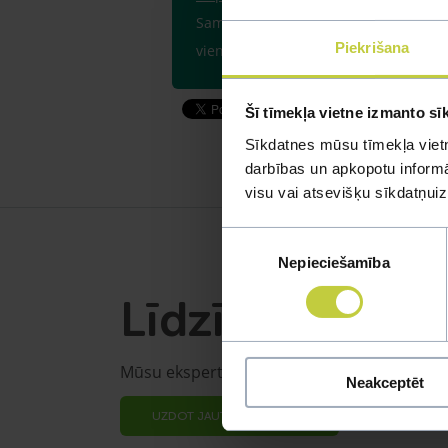
Samaziniet barības devu. Vismaz 3 di
Piekrišana
vienu dienu nedēļā taisiet atslodzi.
Šī tīmekļa vietne izmanto sī
Sīkdatnes mūsu tīmekļa vietn
darbības un apkopotu informāc
visu vai atsevišķu sīkdatņu
Piekrišanas
Nepieciešamība
izvēle
Līdzīgi jautāju
Mūsu eksperti spēs atbildēt uz jebkuru Jūs
Neakceptēt
UZDOT JAUTĀJUMU