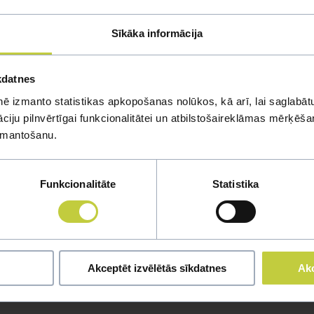
enas nedēļā dodiet saldēto dzīvo barību, vienu dienu zaļumus (pie
Sīkāka informācija
kdatnes
ē izmanto statistikas apkopošanas nolūkos, kā arī, lai saglabātu
iju pilnvērtīgai funkcionalitātei un atbilstošaireklāmas mērķēšana
izmantošanu.
Funkcionalitāte
Statistika
mi
u jautājumu
Akceptēt izvēlētās sīkdatnes
Akc