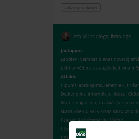
#akvarijaiemitnieki
Atbild Ihtiologs, Ihtiologs
Jautājums:
Labdien! Vairākas dienas novēroj am,k
peld ar vēderu uz augšu.kad viņa mēģi
Atbilde:
tilpums, aprīkojums, iemītnieki, tīrī
Dodiet pilnu informāciju, lūdzu. Citād
Man ir nojausma, ka akvārijs ir maziņ
skatru dienu. Vai vismaz katru otro d
Palasiet šo informāciju, lūdzu:
http://www.dinozoo.lv/content/view/
http://www.dinozoo.lv/content/view/1