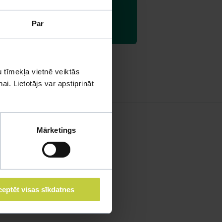
mēram, applaucētas salātu lapas),
Par
 tīmekļa vietnē veiktās
i. Lietotājs var apstiprināt
Mārketings
eptēt visas sīkdatnes