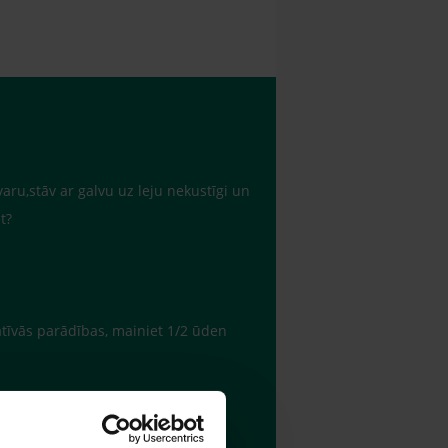
aru,stāv ar galvu uz leju nekustīgi un
t?
atīvās parādības, mainiet 1/2 ūden