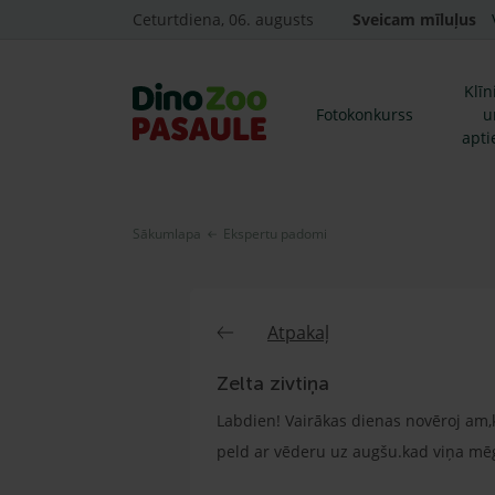
Ceturtdiena, 06. augusts
Sveicam mīluļus
Klīn
Fotokonkurss
u
apti
Sākumlapa
Ekspertu padomi
Atpakaļ
Zelta zivtiņa
Labdien! Vairākas dienas novēroj am,k
peld ar vēderu uz augšu.kad viņa mēģi