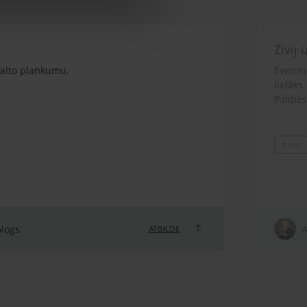
Zivij
 balto plankumu.
Sveicin
lielāks
Paldies
#zivs
ologs
A
ATBILDE