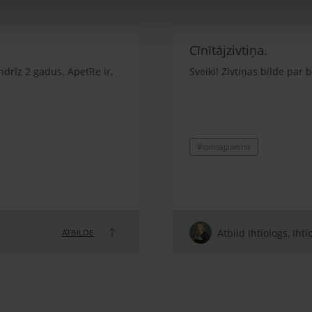
Cīnītājzivtiņa.
ndrīz 2 gadus. Apetīte ir,
Sveiki! Zivtiņas bilde par
#cinitajzivtina
Atbild Ihtiologs, Ihti
ATBILDE