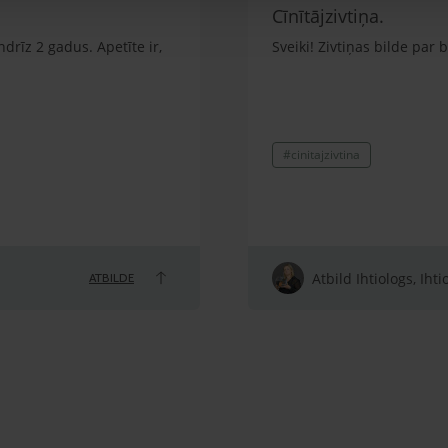
Cīnītājzivtiņa.
ndrīz 2 gadus. Apetīte ir,
Sveiki! Zivtiņas bilde par
#cinitajzivtina
Atbild Ihtiologs, Ihti
ATBILDE