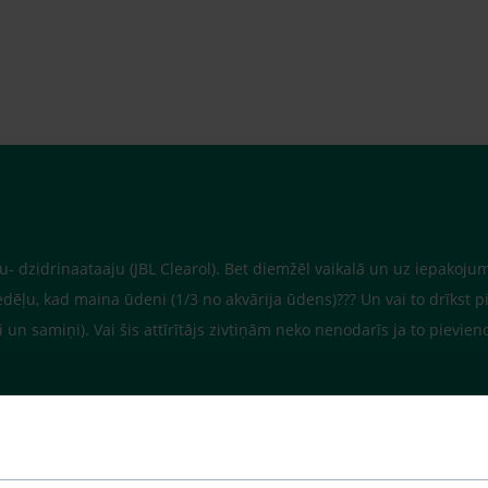
u- dzidrinaataaju (JBL Clearol). Bet diemžēl vaikalā un uz iepakojuma 
edēļu, kad maina ūdeni (1/3 no akvārija ūdens)??? Un vai to drīkst 
si un samiņi). Vai šis attīrītājs zivtiņām neko nenodarīs ja to pievien
i attīrītu saduļķojušos ūdeni.
uct_info.php?cPath=72_77&products_id=3719
.html?lang=1