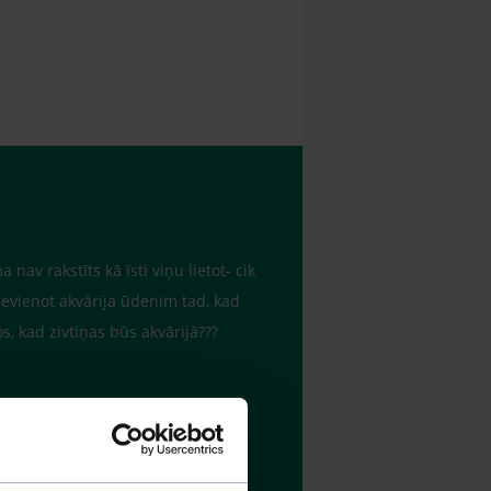
nav rakstīts kā īsti viņu lietot- cik
pievienot akvārija ūdenim tad, kad
os, kad zivtiņas būs akvārijā???