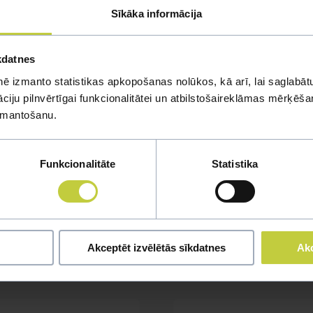
Sīkāka informācija
kdatnes
ē izmanto statistikas apkopošanas nolūkos, kā arī, lai saglabātu
iju pilnvērtīgai funkcionalitātei un atbilstošaireklāmas mērķēšana
izmantošanu.
Funkcionalitāte
Statistika
mi
u jautājumu
Akceptēt izvēlētās sīkdatnes
Akc