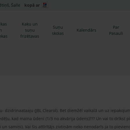
ētiņš, Šalle
kopā ar
ikas
Kaķu un
Suņu
Par
n
suņu
Kalendārs
skolas
Pasauli
ekas
frizētavas
u- dzidrinaataaju (JBL Clearol). Bet diemžēl vaikalā un uz iepakojuma 
edēļu, kad maina ūdeni (1/3 no akvārija ūdens)??? Un vai to drīkst 
si un samiņi). Vai šis attīrītājs zivtiņām neko nenodarīs ja to pievien