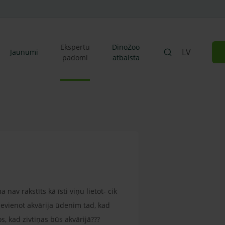
Ekspertu
DinoZoo
LV
Jaunumi
padomi
atbalsta
nav rakstīts kā īsti viņu lietot- cik
pievienot akvārija ūdenim tad, kad
os, kad zivtiņas būs akvārijā???