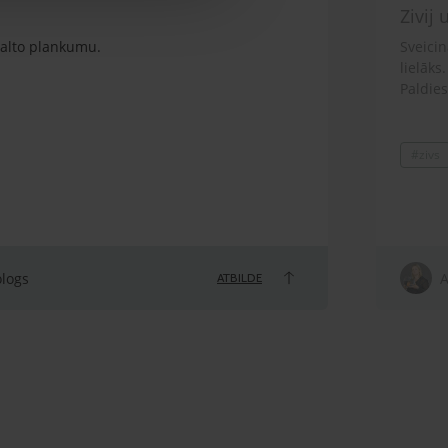
Zivij
 balto plankumu.
Sveicin
lielāks
Paldies
#zivs
ologs
A
ATBILDE