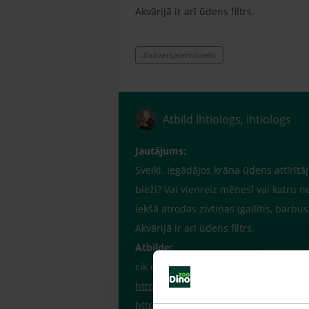
Akvārijā ir arī ūdens filtrs.
#akvarijaiemitnieki
Atbild Ihtiologs, Ihtiologs
Jautājums:
Sveiki. Iegādājos krāna ūdens attīrītāj
bieži? Vai vienreiz mēnesī vai katru n
iekšā atrodas zivtiņas (gailītis, barbu
Akvārijā ir arī ūdens filtrs.
Atbilde:
cik es saprotu, to lieto vienu reizi, la
http://www.arowana-im.com.ua/prod
http://www.aquaristic.net/jbl-clearol