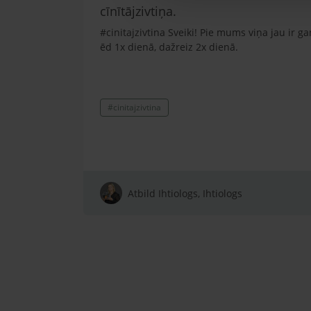
cīnītājzivtiņa.
#cinitajzivtina Sveiki! Pie mums viņa jau ir ga
ēd 1x dienā, dažreiz 2x dienā.
#cinitajzivtina
Atbild Ihtiologs, Ihtiologs