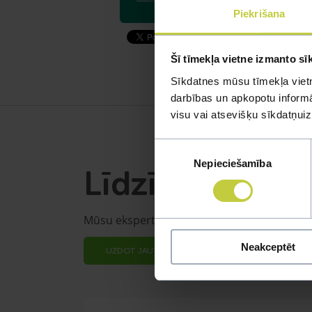
Piekrišana
Šī tīmekļa vietne izmanto sī
Sīkdatnes mūsu tīmekļa vietn
darbības un apkopotu informāc
visu vai atsevišķu sīkdatņu
Piekrišanas
Nepieciešamība
izvēle
Līdzīgi jautāju
Mūsu eksperti spēs atbildēt uz jebkuru Jūs
Neakceptēt
UZDOT JAUTĀJUMU