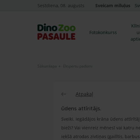
Sestdiena, 08. augusts
Sveicam mīluļus
Sv
Klīn
Fotokonkurss
u
apti
Sākumlapa
Ekspertu padomi
Atpakaļ
ūdens attīritājs.
Sveiki. Iegādājos krāna ūdens attīrītāj
bieži? Vai vienreiz mēnesī vai katru n
iekšā atrodas zivtiņas (gailītis, barbu