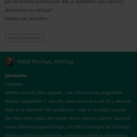
pēc tā neesmu pamanījusi. Bet, ja iegādāšos nazi, tad būs
jāpievieno visu kā bija?
Paldies par atbildēm.
#akvarijaiemitnieki
Atbild Ihtiologs, Ihtiologs
Jautājums:
Labvakar.
Vēlētos uzzināt Jūsu viedokli - vai zivtiņu nazis (pagaidām
domāju iegādāties 1, bet pēc laika otru) var turēt 25 L akvārijā
kopā ar 4 vistiņām? Vēl jautājums - man ir uzstādīts aquael
fan filter mikro plus, bet kamēr dzīvo vistiņas, tikmēr caurulīti
esmu noņēmusi (nav burbuļu, bet filtrs darbojās kā attīrītājs),
vistiņas dzīvo bez izmaiņām, nekādus negatīvus simptomus