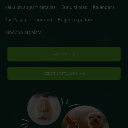
Kaķu un suņu frizētavas
Suņu skolas
Kalendārs
Par Pasauli
Jaunumi
Ekspertu padomi
DinoZoo atbalsta
E-VEIKALS
UZDOT JAUTĀJUMU