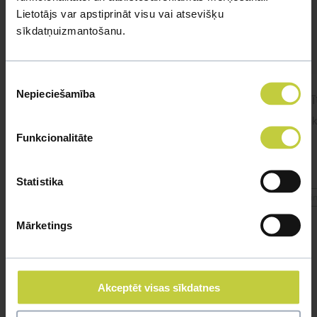
Lietotājs var apstiprināt visu vai atsevišķu
UZDOT JAUTĀJUMU
sīkdatņuizmantošanu.
Piekrišanas
Nepieciešamība
izvēle
cīnītājzivtiņa.
Cīnī
#cinitajzivtina Sveiki! Pie mums viņa jau ir
Sveik
gandrīz 2 gadus. Apetīte ir, ēd 1x dienā,
Funkcionalitāte
dažreiz 2x dienā.
Statistika
#cinitajzivtina
#cin
Mārketings
Akceptēt visas sīkdatnes