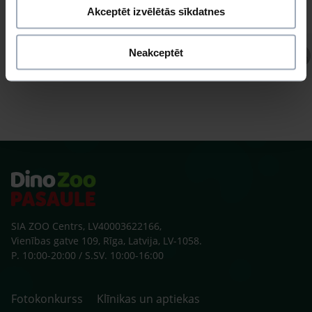
Akceptēt izvēlētās sīkdatnes
Neakceptēt
Atbild Ihtiologs, Ihtiologs
SIA ZOO Centrs, LV40003622166,
Vienības gatve 109, Rīga, Latvija, LV-1058.
P. 10:00-20:00 / S.SV. 10:00-16:00
Fotokonkurss
Klīnikas un aptiekas