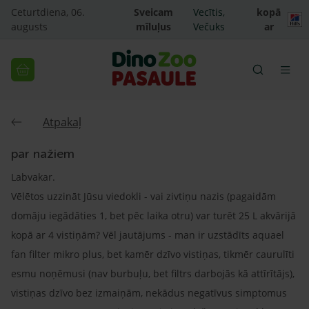
Ceturtdiena, 06.
Sveicam
Vecītis,
kopā
augusts
mīluļus
Večuks
ar
Atpakaļ
par nažiem
Labvakar.
Vēlētos uzzināt Jūsu viedokli - vai zivtiņu nazis (pagaidām
domāju iegādāties 1, bet pēc laika otru) var turēt 25 L akvārijā
kopā ar 4 vistiņām? Vēl jautājums - man ir uzstādīts aquael
fan filter mikro plus, bet kamēr dzīvo vistiņas, tikmēr caurulīti
esmu noņēmusi (nav burbuļu, bet filtrs darbojās kā attīrītājs),
vistiņas dzīvo bez izmaiņām, nekādus negatīvus simptomus