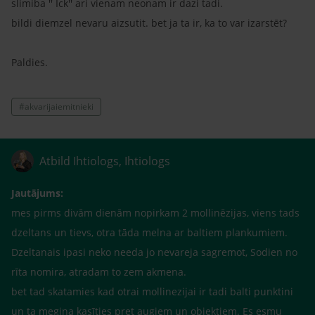
slimiba '' Ick'' ari vienam neonam ir dazi tadi.
bildi diemzel nevaru aizsutit. bet ja ta ir, ka to var izarstēt?
Paldies.
#akvarijaiemitnieki
Atbild Ihtiologs, Ihtiologs
Jautājums:
mes pirms divām dienām nopirkam 2 mollinēzijas, viens tads
dzeltans un tievs, otra tāda melna ar baltiem plankumiem.
Dzeltanais ipasi neko needa jo nevareja sagremot, Sodien no
rīta nomira, atradam to zem akmena.
bet tad skatamies kad otrai mollinezijai ir tadi balti punktini
un ta megina kasīties pret augiem un objektiem. Es esmu