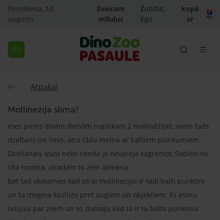
Pirmdiena, 10.
Sveicam
Žubītis,
kopā
augusts
mīluļus
Ego
ar
Atpakaļ
Mollinezija slima?
mes pirms divām dienām nopirkam 2 mollinēzijas, viens tads
dzeltans un tievs, otra tāda melna ar baltiem plankumiem.
Dzeltanais ipasi neko needa jo nevareja sagremot, Sodien no
rīta nomira, atradam to zem akmena.
bet tad skatamies kad otrai mollinezijai ir tadi balti punktini
un ta megina kasīties pret augiem un objektiem. Es esmu
lasijusi par zivim un es domaju kad ta ir ta balto punktinu