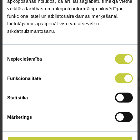
apkopošanas nolūkos, kā arī, lai saglabātu tīmekļa vietnē
veiktās darbības un apkopotu informāciju pilnvērtīgai
funkcionalitātei un atbilstošaireklāmas mērķēšanai.
Līdzīgi jautājumi
Lietotājs var apstiprināt visu vai atsevišķu
sīkdatņuizmantošanu.
Mūsu eksperti spēs atbildēt uz jebkuru Jūsu jautājumu
UZDOT JAUTĀJUMU
Piekrišanas
Nepieciešamība
izvēle
cīnītājzivtiņa.
Cīnī
Funkcionalitāte
#cinitajzivtina Sveiki! Pie mums viņa jau ir
Sveik
gandrīz 2 gadus. Apetīte ir, ēd 1x dienā,
Statistika
dažreiz 2x dienā.
Mārketings
#cinitajzivtina
#cin