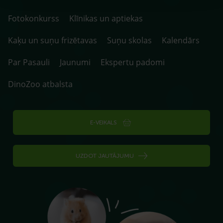
Fotokonkurss
Klīnikas un aptiekas
Kaķu un suņu frizētavas
Suņu skolas
Kalendārs
Par Pasauli
Jaunumi
Ekspertu padomi
DinoZoo atbalsta
E-VEIKALS
UZDOT JAUTĀJUMU