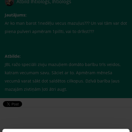
Atbild Ihtiologs, Ihtiologs
Jautājums:
Ar ko man barot 1nedēļu vecus mazuļus??? Un vai tām var dot
piena pulveri apmēram 1pilīti, vai to drīkst???
Atbilde:
JBL ražo speciāli zivju mazuļiem domāto barību trīs veidos,
katram vecumam savu. Sāciet ar to. Apmēram mēneša
vecumā varat sākt dot saldētos cilkopus. Dzīvā barība ļaus
mazajām zivtiņām ļoti ātri augt.