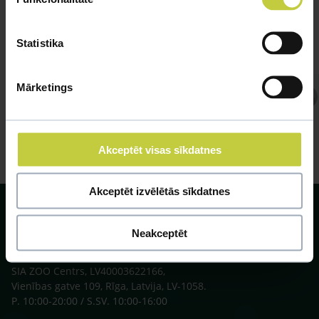
Statistika
Mārketings
Atbild Ihtiologs, Ihtiologs
Akceptēt visas sīkdatnes
Akceptēt izvēlētās sīkdatnes
Neakceptēt
SIA ZOO Centrs, LV40003622166,
Vienības gatve 109, Rīga, Latvija, LV-1058.
P. 10:00-20:00 / S.SV. 10:00-16:00