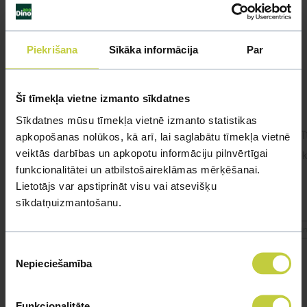
Līdzīgi jautājumi
Mūsu eksperti spēs atbildēt uz jebkuru Jūsu jautājumu
Piekrišana
Sīkāka informācija
Par
UZDOT JAUTĀJUMU
Šī tīmekļa vietne izmanto sīkdatnes
Sīkdatnes mūsu tīmekļa vietnē izmanto statistikas
cīnītājzivtiņa.
Cīnī
apkopošanas nolūkos, kā arī, lai saglabātu tīmekļa vietnē
veiktās darbības un apkopotu informāciju pilnvērtīgai
#cinitajzivtina Sveiki! Pie mums viņa jau ir
Sveik
funkcionalitātei un atbilstošaireklāmas mērķēšanai.
gandrīz 2 gadus. Apetīte ir, ēd 1x dienā,
dažreiz 2x dienā.
Lietotājs var apstiprināt visu vai atsevišķu
sīkdatņuizmantošanu.
#cinitajzivtina
#cin
Piekrišanas
Nepieciešamība
izvēle
Funkcionalitāte