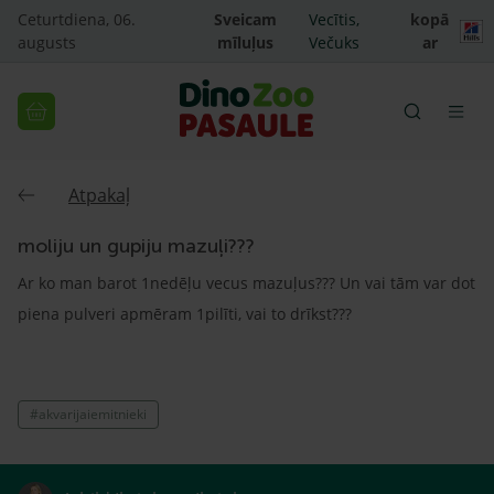
Ceturtdiena, 06.
Sveicam
Vecītis,
kopā
augusts
mīluļus
Večuks
ar
Atpakaļ
moliju un gupiju mazuļi???
Ar ko man barot 1nedēļu vecus mazuļus??? Un vai tām var dot
piena pulveri apmēram 1pilīti, vai to drīkst???
#akvarijaiemitnieki