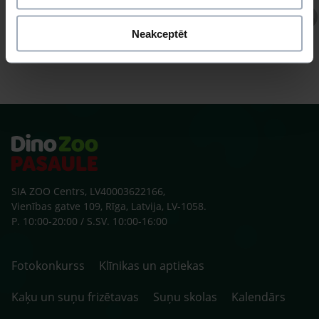
Atbild Ihtiologs, Ihtiologs
Neakceptēt
SIA ZOO Centrs, LV40003622166,
Vienības gatve 109, Rīga, Latvija, LV-1058.
P. 10:00-20:00 / S.SV. 10:00-16:00
Fotokonkurss
Klīnikas un aptiekas
Kaķu un suņu frizētavas
Suņu skolas
Kalendārs