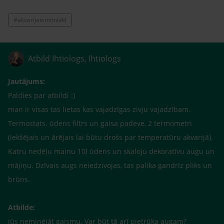
#akvarijaiemitnieki
Atbild Ihtiologs, Ihtiologs
Jautājums:
Paldies par atbildi :)
man ir visas tas lietas kas vajadzīgas zivju vajadzībam.
Termostats. ūdens filtrs un gaisa padeve, 2 termometri
(iekšējais un ārējais lai būtu drošs par temperatūru akvarijā).
Katru nedēļu mainu 10l ūdens un skaloju dekoratīvu augu un
mājiņu. Dzīvais augs neiedzivojas, tas palika gandrīz pliks un
brūns.
Atbilde:
jūs neminējāt gaismu. Var būt tā arī pietrūka augam?