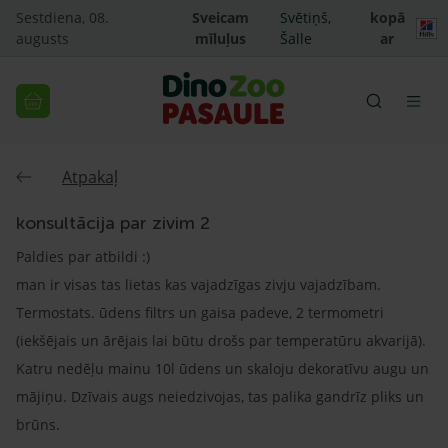
Sestdiena, 08.
Sveicam
Svētiņš,
kopā
augusts
mīluļus
Šalle
ar
Atpakaļ
konsultācija par zivim 2
Paldies par atbildi :)
man ir visas tas lietas kas vajadzīgas zivju vajadzībam.
Termostats. ūdens filtrs un gaisa padeve, 2 termometri
(iekšējais un ārējais lai būtu drošs par temperatūru akvarijā).
Katru nedēļu mainu 10l ūdens un skaloju dekoratīvu augu un
mājiņu. Dzīvais augs neiedzivojas, tas palika gandrīz pliks un
brūns.