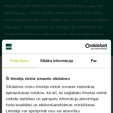
Iespējams, jums veikalā iepārdeva nevis akvāriju augu, bet
gan telpaugu. Tāda ir izplatīta prakse pasaulē. Dino šādas
lietas nepraktizē, bet citos veikalos gan var trāpīties pa kādam
telpaugam. Ir tādi paveidi, kas diezgan ilgi (salīdzinoši) var
izturēt dzīvošanu zem ūdens, bet pēc tam vienalga nopūst.
Te var palasīt par augiem
http://www.dinozoo.lv/content/view/28/51/
Piekrišana
Sīkāka informācija
Par
Šī tīmekļa vietne izmanto sīkdatnes
Līdzīgi jautājumi
Sīkdatnes mūsu tīmekļa vietnē izmanto statistikas
apkopošanas nolūkos, kā arī, lai saglabātu tīmekļa vietnē
Mūsu eksperti spēs atbildēt uz jebkuru Jūsu jautājumu
veiktās darbības un apkopotu informāciju pilnvērtīgai
funkcionalitātei un atbilstošaireklāmas mērķēšanai.
UZDOT JAUTĀJUMU
Lietotājs var apstiprināt visu vai atsevišķu