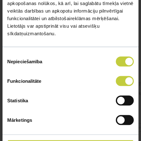
apkopošanas nolūkos, kā arī, lai saglabātu tīmekļa vietnē
veiktās darbības un apkopotu informāciju pilnvērtīgai
funkcionalitātei un atbilstošaireklāmas mērķēšanai.
Līdzīgi jautājumi
Lietotājs var apstiprināt visu vai atsevišķu
sīkdatņuizmantošanu.
Mūsu eksperti spēs atbildēt uz jebkuru Jūsu jautājumu
UZDOT JAUTĀJUMU
Piekrišanas
Nepieciešamība
izvēle
Funkcionalitāte
cīnītājzivtiņa.
Cīnī
#cinitajzivtina Sveiki! Pie mums viņa jau ir
Sveik
gandrīz 2 gadus. Apetīte ir, ēd 1x dienā,
Statistika
dažreiz 2x dienā.
Mārketings
#cinitajzivtina
#cin