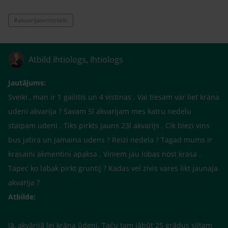
#akvarijaiemitnieki
Atbild Ihtiologs, Ihtiologs
Jautājums:
Sveiki , man ir 1 gailitis un 4 vistinas . Vai tiesam var liet krana
udeni akvarija ? Savam 5l akvarijam mes katru nedelu
staipam udeni . Tiks pirkts jauns 23l akvarijs . Cik biezi vins
bus jatira un jamaina udens ? Reizi nedela ? Tagad mums ir
krasaini akmentini apaksa . Viniem jau lobas nost krasa .
Tapec ko labak pirkt gruntij ? Kadas vel zivis vares likt jaunaja
akvarija ?
Atbilde:
Jā, akvārijā lej krāna ūdeni. Taču tam jābūt 25 grādus siltam