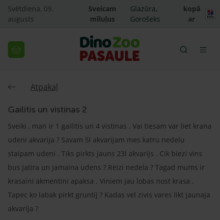
Svētdiena, 09.
Sveicam
Glazūra,
kopā
augusts
mīluļus
Gorošeks
ar
Atpakaļ
Gailitis un vistinas 2
Sveiki , man ir 1 gailitis un 4 vistinas . Vai tiesam var liet krana
udeni akvarija ? Savam 5l akvarijam mes katru nedelu
staipam udeni . Tiks pirkts jauns 23l akvarijs . Cik biezi vins
bus jatira un jamaina udens ? Reizi nedela ? Tagad mums ir
krasaini akmentini apaksa . Viniem jau lobas nost krasa .
Tapec ko labak pirkt gruntij ? Kadas vel zivis vares likt jaunaja
akvarija ?