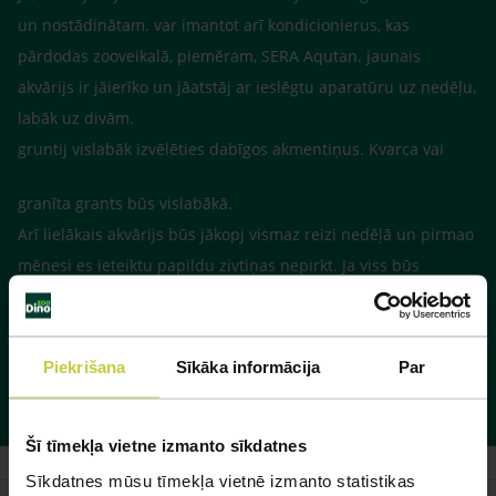
un nostādinātam. var imantot arī kondicionierus, kas
pārdodas zooveikalā, piemēram, SERA Aqutan. jaunais
akvārijs ir jāierīko un jāatstāj ar ieslēgtu aparatūru uz nedēļu,
labāk uz divām.
gruntij vislabāk izvēlēties dabīgos akmentiņus. Kvarca vai
granīta grants būs vislabākā.
Arī lielākais akvārijs būs jākopj vismaz reizi nedēļā un pirmao
mēnesi es ieteiktu papildu zivtiņas nepirkt. Ja viss būs
kārtībā, tad varēsiet iegādāties corydoras samiņus.
Piekrišana
Sīkāka informācija
Par
Te būs par akvārija pareizu ierīkošanu
http://www.dinozoo.lv/content/view/3146/
Šī tīmekļa vietne izmanto sīkdatnes
Sīkdatnes mūsu tīmekļa vietnē izmanto statistikas