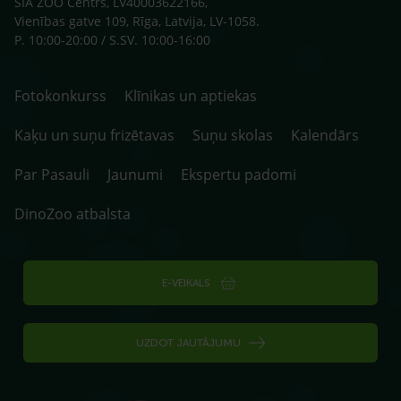
SIA ZOO Centrs, LV40003622166,
Vienības gatve 109, Rīga, Latvija, LV-1058.
P. 10:00-20:00 / S.SV. 10:00-16:00
Fotokonkurss
Klīnikas un aptiekas
Kaķu un suņu frizētavas
Suņu skolas
Kalendārs
Par Pasauli
Jaunumi
Ekspertu padomi
DinoZoo atbalsta
E-VEIKALS
UZDOT JAUTĀJUMU