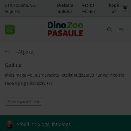
Ceturtdiena, 06.
Sveicam
Vecītis,
kopā
augusts
mīluļus
Večuks
ar
Atpakaļ
Gailitis
{mosimage}Vai Jus nevaretu ieteikt audzetavu kur var nopirkt
sada tipa gailisus(zivis) ?
#akvarijaiemitnieki
Atbild Ihtiologs, Ihtiologs