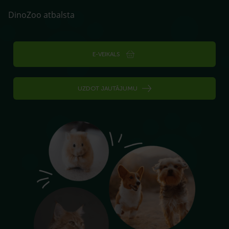
DinoZoo atbalsta
E-VEIKALS
UZDOT JAUTĀJUMU