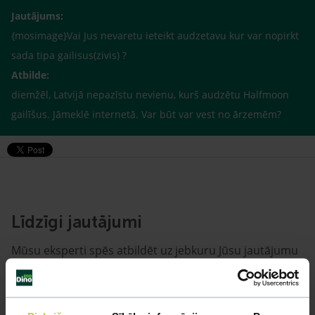
Jautājums:
{mosimage}Vai Jus nevaretu ieteikt audzetavu kur var nopirkt
sada tipa gailisus(zivis) ?
Atbilde:
diemžēl, Latvijā nepazīstu nevienu, kurš audzētu Halfmoon
gailīšus. Jāmeklē internetā. Var būt var vest no ārzemēm?
Līdzīgi jautājumi
Mūsu eksperti spēs atbildēt uz jebkuru Jūsu jautājumu
UZDOT JAUTĀJUMU