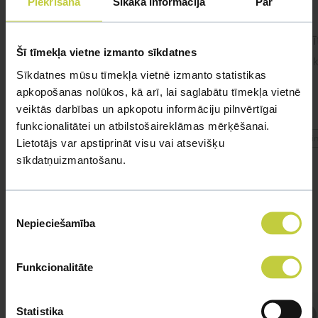
Piekrišana
Sīkāka informācija
Par
cīnītājzivtiņa.
Cīnī
Šī tīmekļa vietne izmanto sīkdatnes
#cinitajzivtina Sveiki! Pie mums viņa jau ir
Sveik
Sīkdatnes mūsu tīmekļa vietnē izmanto statistikas
gandrīz 2 gadus. Apetīte ir, ēd 1x dienā,
dažreiz 2x dienā.
apkopošanas nolūkos, kā arī, lai saglabātu tīmekļa vietnē
veiktās darbības un apkopotu informāciju pilnvērtīgai
funkcionalitātei un atbilstošaireklāmas mērķēšanai.
#cinitajzivtina
#cin
Lietotājs var apstiprināt visu vai atsevišķu
sīkdatņuizmantošanu.
Piekrišanas
Nepieciešamība
izvēle
Funkcionalitāte
Statistika
Atbild Ihtiologs, Ihtiologs