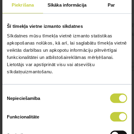
Piekrišana
Sīkāka informācija
Par
cīnītājzivtiņa.
Cīnī
Šī tīmekļa vietne izmanto sīkdatnes
#cinitajzivtina Sveiki! Pie mums viņa jau ir
Sveik
Sīkdatnes mūsu tīmekļa vietnē izmanto statistikas
gandrīz 2 gadus. Apetīte ir, ēd 1x dienā,
apkopošanas nolūkos, kā arī, lai saglabātu tīmekļa vietnē
dažreiz 2x dienā.
veiktās darbības un apkopotu informāciju pilnvērtīgai
funkcionalitātei un atbilstošaireklāmas mērķēšanai.
Lietotājs var apstiprināt visu vai atsevišķu
#cinitajzivtina
#cin
sīkdatņuizmantošanu.
Piekrišanas
Nepieciešamība
izvēle
Funkcionalitāte