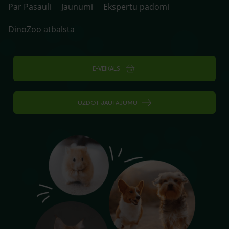
Par Pasauli
Jaunumi
Ekspertu padomi
DinoZoo atbalsta
E-VEIKALS
UZDOT JAUTĀJUMU