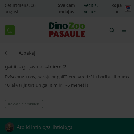
Ceturtdiena, 06.
Sveicam
Vecītis,
kopā
augusts
mīluļus
Večuks
ar
Atpakaļ
gailiits guļas uz sāniem 2
Dzīvo augu nav, baroju ar gailīšiem paredzētu barību, tilpums
10l,akvārijs tīrs un gailītim ir `~5 mēneši !
#akvarijaiemitnieki
Atbild Ihtiologs, Ihtiologs