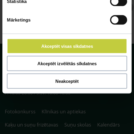
Statistika
Atbild Ihtiologs, Ihtiologs
Mārketings
Akceptēt visas sīkdatnes
Akceptēt izvēlētās sīkdatnes
SIA ZOO Centrs, LV40003622166,
Neakceptēt
Vienības gatve 109, Rīga, Latvija, LV-1058.
P. 10:00-20:00 / S.SV. 10:00-16:00
Fotokonkurss
Klīnikas un aptiekas
Kaķu un suņu frizētavas
Suņu skolas
Kalendārs