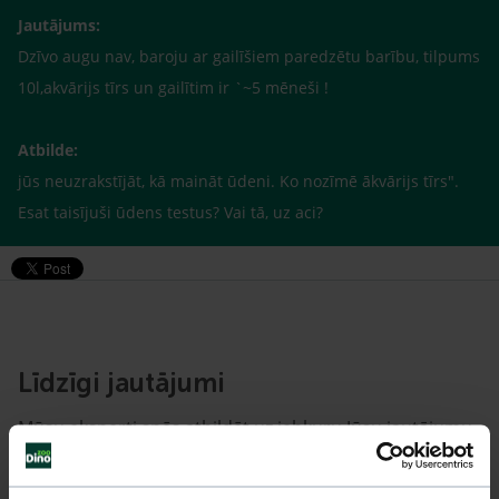
Jautājums:
Dzīvo augu nav, baroju ar gailīšiem paredzētu barību, tilpums
10l,akvārijs tīrs un gailītim ir `~5 mēneši !
Atbilde:
jūs neuzrakstījāt, kā maināt ūdeni. Ko nozīmē ākvārijs tīrs".
Esat taisījuši ūdens testus? Vai tā, uz aci?
Līdzīgi jautājumi
Mūsu eksperti spēs atbildēt uz jebkuru Jūsu jautājumu
UZDOT JAUTĀJUMU