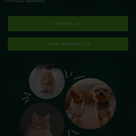
DinoZoo atbalsta
E-VEIKALS
UZDOT JAUTĀJUMU