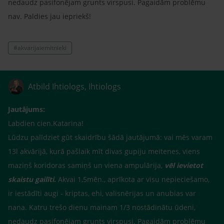
nedaudz pasifonējam grunts virspusi. Pagaidām problēmu
nav. Paldies jau iepriekš!
#akvarijaiemitnieki
Atbild Ihtiologs, Ihtiologs
Jautājums:
Labdien cien.Katarina!
Lūdzu palīdziet gūt skaidrību šādā jautājumā: vai mēs varam
13l akvārijā, kurā pašlaik mīt divas gupiju meitenes, viens
maziņš koridoras samiņš un viena ampulārija,
vēl ievietot
skaistu gailīti
.
Akvai 1,5mēn., aprīkota ar visu nepieciešamo,
ir iestādīti augi - kriptas, ehi, valisnērijas un anubias var
nana. Katru trešo dienu mainam 1/3 nostādinātu ūdeni,
nedaudz pasifonējam grunts virspusi. Pagaidām problēmu