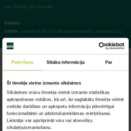
nav. Paldies jau iepriekš!
Atbilde:
Atblde
: noteikti varat. Jūs labi kopjat akvāriju, nedomāju, ka
gailīša ienāksāna tajā kaut ko mainīs.
Piekrišana
Sīkāka informācija
Par
Līdzīgi jautājumi
Šī tīmekļa vietne izmanto sīkdatnes
Sīkdatnes mūsu tīmekļa vietnē izmanto statistikas
Mūsu eksperti spēs atbildēt uz jebkuru Jūsu jautājumu
apkopošanas nolūkos, kā arī, lai saglabātu tīmekļa vietnē
veiktās darbības un apkopotu informāciju pilnvērtīgai
UZDOT JAUTĀJUMU
funkcionalitātei un atbilstošaireklāmas mērķēšanai.
Lietotājs var apstiprināt visu vai atsevišķu
sīkdatņuizmantošanu.