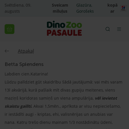
Svētdiena, 09.
Sveicam
Glazūra,
kopā
augusts
mīluļus
Gorošeks
ar
Atpakaļ
Betta Splendens
Labdien cien.Katarina!
Lūdzu palīdziet gūt skaidrību šādā jautājumā: vai mēs varam
13l akvārijā, kurā pašlaik mīt divas gupiju meitenes, viens
maziņš koridoras samiņš un viena ampulārija,
vēl ievietot
skaistu gailīti
.
Akvai 1,5mēn., aprīkota ar visu nepieciešamo,
ir iestādīti augi - kriptas, ehi, valisnērijas un anubias var
nana. Katru trešo dienu mainam 1/3 nostādinātu ūdeni,