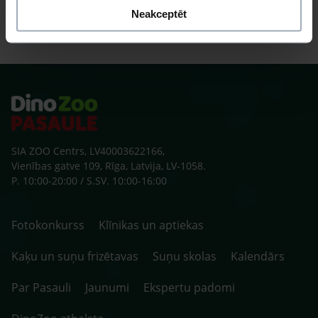
Neakceptēt
SIA ZOO Centrs, LV40003622166,
Vienības gatve 109, Rīga, Latvija, LV-1058.
P. 10:00-20:00 / S.SV. 10:00-16:00
Fotokonkurss
Klīnikas un aptiekas
Kaķu un suņu frizētavas
Suņu skolas
Kalendārs
Par Pasauli
Jaunumi
Ekspertu padomi