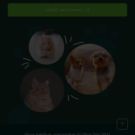
UZDOT JAUTĀJUMU
Visas tiesības aizsargātas © Dino Zoo 2021