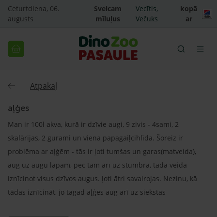
Ceturtdiena, 06.
Sveicam
Vecītis,
kopā
augusts
mīluļus
Večuks
ar
Atpakaļ
aļģes
Man ir 100l akva, kurā ir dzīvie augi, 9 zivis - 4sami, 2
skalārijas, 2 gurami un viena papagaiļcihlīda. Šoreiz ir
problēma ar aļģēm - tās ir ļoti tumšas un garas(matveida),
aug uz augu lapām, pēc tam arī uz stumbra, tādā veidā
iznīcinot visus dzīvos augus. ļoti ātri savairojas. Nezinu, kā
tādas iznīcināt, jo tagad aļģes aug arī uz siekstas