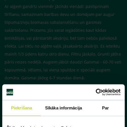
Ar aļģem gandrīz vienmēr jācīnās vienādi: pastiprinam
tīrīšanu, samazinam barības devu un domājam par augu/
tilpuma/zivju biomasas sabalansēšanu un gaismas
sakārtošanu. Protams, jūs varat iegādāties kaut kādas
ķimikālijas, vai pārstartēt akvāriju, bet tam nebūs paliekosā
efekta. Lai tiktu no aļģēm vaļā, jāsakaārto akvārijs. Es ieteiktu
mainīt 1/3 ūdens katru otro dienu. Filtru jāskalo. Grunti jātīra
pāris reizes nedēļā. Augiem jābūt daudz! Gaismai - 60-70 vati
kopsummā. Vēlams, lai viena spuldze ir speciāli augiem
domāta. Gaismai jādeg 6-7 stundas dienā.
"Sādā veidā jūs iztīrīsiet vidi un radīsiet augiem labus
apstākļus augšanai. ja augi aug, tie aktīvi patērē barības
vielas. Savukārt, ja augiem kaut kas trūkst, tad visi labumi tiek
Piekrišana
Sīkāka informācija
Par
aļģēm...
Rakstiet vēl, ja ir kaut kādas neskaidrības.
P.S. Ja zivis ir lielākas par 10 cm (sami, es domāju),