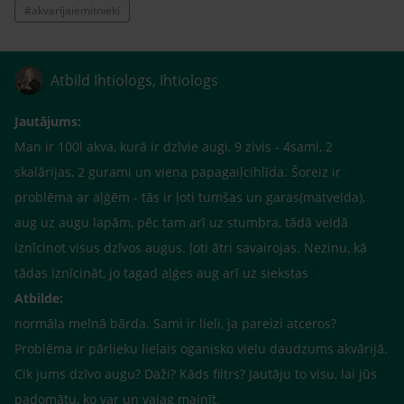
#akvarijaiemitnieki
Atbild Ihtiologs, Ihtiologs
Jautājums:
Man ir 100l akva, kurā ir dzīvie augi, 9 zivis - 4sami, 2
skalārijas, 2 gurami un viena papagaiļcihlīda. Šoreiz ir
problēma ar aļģēm - tās ir ļoti tumšas un garas(matveida),
aug uz augu lapām, pēc tam arī uz stumbra, tādā veidā
iznīcinot visus dzīvos augus. ļoti ātri savairojas. Nezinu, kā
tādas iznīcināt, jo tagad aļģes aug arī uz siekstas
Atbilde:
normāla melnā bārda. Sami ir lieli, ja pareizi atceros?
Problēma ir pārlieku lielais oganisko vielu daudzums akvārijā.
Cik jums dzīvo augu? Daži? Kāds filtrs? Jautāju to visu, lai jūs
padomātu, ko var un vajag mainīt.