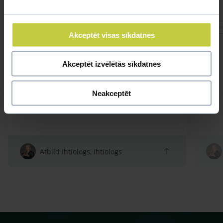
#cinitajzivtina
#cin
Akceptēt visas sīkdatnes
Akceptēt izvēlētās sīkdatnes
Neakceptēt
Atbild Ihtiologs, Ihtiologs