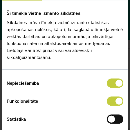
Palasiet par zivīm mūsu sadaļā akvāriju iemītnieki
Šī tīmekļa vietne izmanto sīkdatnes
http://www.dinozoo.lv/content/view/25/51/
. Papētiet, ka'das
Sīkdatnes mūsu tīmekļa vietnē izmanto statistikas
tām ir prasības un pēc iespējas tās izpildiet, citādi nav
apkopošanas nolūkos, kā arī, lai saglabātu tīmekļa vietnē
nekādas jēgas iegādāties akvāriju.
veiktās darbības un apkopotu informāciju pilnvērtīgai
funkcionalitātei un atbilstošaireklāmas mērķēšanai.
Lietotājs var apstiprināt visu vai atsevišķu
sīkdatņuizmantošanu.
Līdzīgi jautājumi
Piekrišanas
Nepieciešamība
izvēle
Mūsu eksperti spēs atbildēt uz jebkuru Jūsu jautājumu
UZDOT JAUTĀJUMU
Funkcionalitāte
Statistika