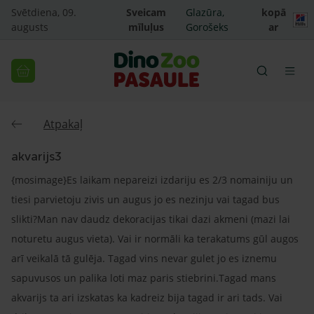
Svētdiena, 09.
Sveicam
Glazūra,
kopā
augusts
mīluļus
Gorošeks
ar
Atpakaļ
akvarijs3
{mosimage}Es laikam nepareizi izdariju es 2/3 nomainiju un
tiesi parvietoju zivis un augus jo es nezinju vai tagad bus
slikti?Man nav daudz dekoracijas tikai dazi akmeni (mazi lai
noturetu augus vieta). Vai ir normāli ka terakatums gūl augos
arī veikalā tā gulēja. Tagad vins nevar gulet jo es iznemu
sapuvusos un palika loti maz paris stiebrini.Tagad mans
akvarijs ta ari izskatas ka kadreiz bija tagad ir ari tads. Vai