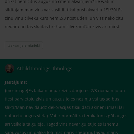
drikst nem citus augus no citiem akvarijiem?Tie wati ir
sildtajam man vins var sasildit tikai pusi akvariju.15l/30l.Es
zinu vinu cilveku kurs nem 2/3 nost udeni un viss neko citu
nedara un tas skaitas tirs?tam cilvekam?Un zivis ari mirst.
#akvarijaiemitnieki
Atbild Ihtiologs, Ihtiologs
Jautājums:
{mosimage}Es laikam nepareizi izdariju es 2/3 nomainiju un
tiesi parvietoju zivis un augus jo es nezinju vai tagad bus
slikti?Man nav daudz dekoracijas tikai dazi akmeni (mazi lai
noturetu augus vieta). Vai ir normāli ka terakatums gūl augos
arī veikalā tā gulēja. Tagad vins nevar gulet jo es iznemu
sapuvusos un palika loti maz paris stiebrini.Tagad mans