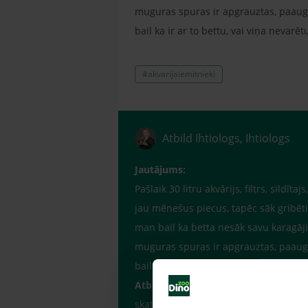
muguras spuras ir apgrauztas, paaug ga
bail ka ir ar to bettu, vai viņa nevarē
#akvarijaiemitnieki
Atbild Ihtiologs, Ihtiologs
Jautājums:
Pašlaik 30 litru akvārijs, filtrs, sildī
jau mēnešus piecus, tapēc sāk gribētie
man bail ka betta nesāk savu karagāji
muguras spuras ir apgrauztas, paaug ga
bail ka ir ar to bettu, vai viņa nevarē
Atbilde:
skatoties, kā jums ir paveicies ar zivs 