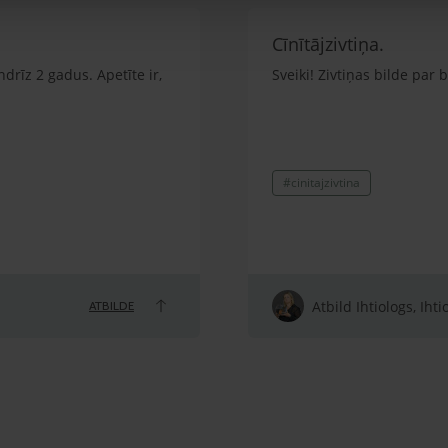
Cīnītājzivtiņa.
ndrīz 2 gadus. Apetīte ir,
Sveiki! Zivtiņas bilde par
#cinitajzivtina
Atbild Ihtiologs, Ihti
ATBILDE