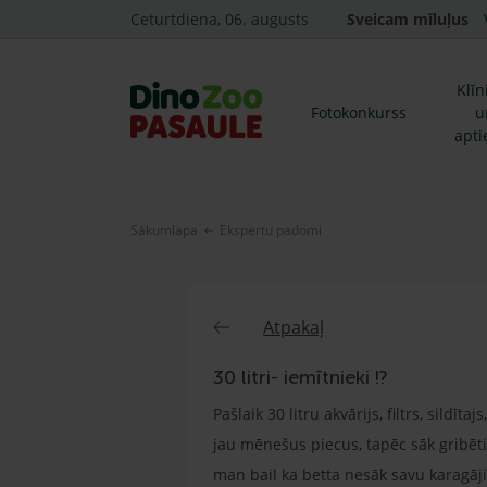
Ceturtdiena, 06. augusts
Sveicam mīluļus
Klīn
Fotokonkurss
u
apti
Sākumlapa
Ekspertu padomi
Atpakaļ
30 litri- iemītnieki !?
Pašlaik 30 litru akvārijs, filtrs, sildī
jau mēnešus piecus, tapēc sāk gribētie
man bail ka betta nesāk savu karagāji