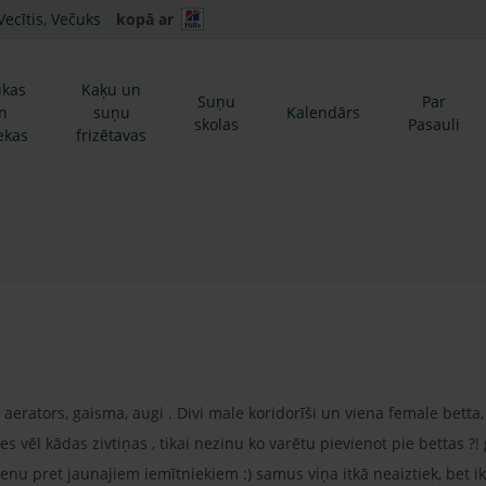
Vecītis, Večuks
kopā ar
ikas
Kaķu un
Suņu
Par
n
suņu
Kalendārs
skolas
Pasauli
ekas
frizētavas
tajs, aerators, gaisma, augi . Divi male koridorīši un viena female bett
s vēl kādas zivtiņas , tikai nezinu ko varētu pievienot pie bettas ?!
enu pret jaunajiem iemītniekiem :) samus viņa itkā neaiztiek, bet ik