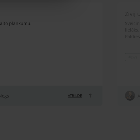
Zivij
 balto plankumu.
Sveicin
lielāks
Paldies
#zivs
ologs
A
ATBILDE