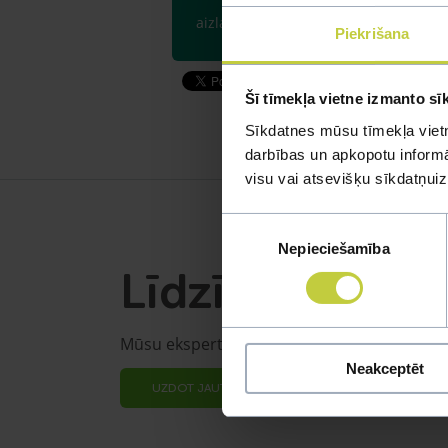
aizlaisties no vistiņas.Ja viss būs lab
Piekrišana
Šī tīmekļa vietne izmanto sī
Sīkdatnes mūsu tīmekļa vietn
darbības un apkopotu informāc
visu vai atsevišķu sīkdatņu
Piekrišanas
Nepieciešamība
izvēle
Līdzīgi jautāju
Mūsu eksperti spēs atbildēt uz jebkuru Jūs
Neakceptēt
UZDOT JAUTĀJUMU