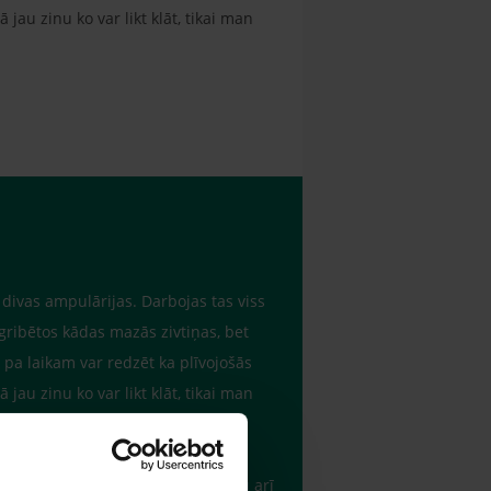
au zinu ko var likt klāt, tikai man
a, divas ampulārijas. Darbojas tas viss
 gribētos kādas mazās zivtiņas, bet
 pa laikam var redzēt ka plīvojošās
au zinu ko var likt klāt, tikai man
onus. Tie ir pietiekoši ātri. Varētu arī