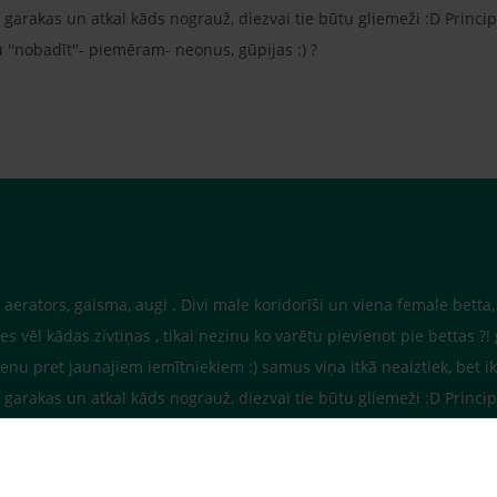
rakas un atkal kāds nograuž, diezvai tie būtu gliemeži :D Principā j
tu ''nobadīt''- piemēram- neonus, gūpijas :) ?
tajs, aerators, gaisma, augi . Divi male koridorīši un viena female bett
s vēl kādas zivtiņas , tikai nezinu ko varētu pievienot pie bettas ?!
enu pret jaunajiem iemītniekiem :) samus viņa itkā neaiztiek, bet ik
rakas un atkal kāds nograuž, diezvai tie būtu gliemeži :D Principā j
tu ''nobadīt''- piemēram- neonus, gūpijas :) ?
raksturu. Dažas ir mierīgākas, citas - agresīvākas. Mēģiniet ielaist ne