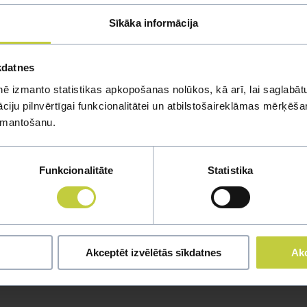
i, var iegādāties vēl kaut kādas zivis. Piemēram, danio, vai kardinālus
Sīkāka informācija
kdatnes
ē izmanto statistikas apkopošanas nolūkos, kā arī, lai saglabātu
iju pilnvērtīgai funkcionalitātei un atbilstošaireklāmas mērķēšana
izmantošanu.
Funkcionalitāte
Statistika
mi
u jautājumu
Akceptēt izvēlētās sīkdatnes
Akc