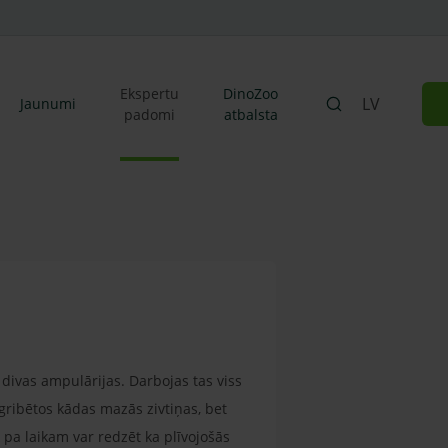
Ekspertu
DinoZoo
LV
Jaunumi
padomi
atbalsta
a, divas ampulārijas. Darbojas tas viss
 gribētos kādas mazās zivtiņas, bet
 pa laikam var redzēt ka plīvojošās