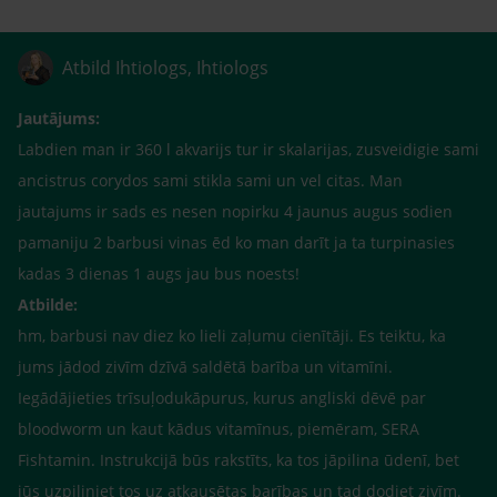
Atbild Ihtiologs, Ihtiologs
Jautājums:
Labdien man ir 360 l akvarijs tur ir skalarijas, zusveidigie sami
ancistrus corydos sami stikla sami un vel citas. Man
jautajums ir sads es nesen nopirku 4 jaunus augus sodien
pamaniju 2 barbusi vinas ēd ko man darīt ja ta turpinasies
kadas 3 dienas 1 augs jau bus noests!
Atbilde:
hm, barbusi nav diez ko lieli zaļumu cienītāji. Es teiktu, ka
jums jādod zivīm dzīvā saldētā barība un vitamīni.
Iegādājieties trīsuļodukāpurus, kurus angliski dēvē par
bloodworm un kaut kādus vitamīnus, piemēram, SERA
Fishtamin. Instrukcijā būs rakstīts, ka tos jāpilina ūdenī, bet
jūs uzpiliniet tos uz atkausētas barības un tad dodiet zivīm.