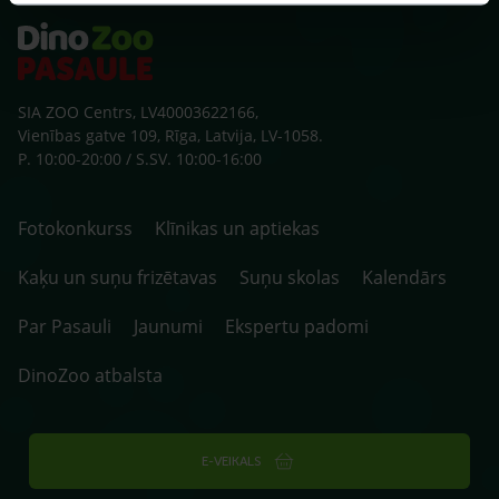
SIA ZOO Centrs, LV40003622166,
Vienības gatve 109, Rīga, Latvija, LV-1058.
P. 10:00-20:00 / S.SV. 10:00-16:00
Fotokonkurss
Klīnikas un aptiekas
Kaķu un suņu frizētavas
Suņu skolas
Kalendārs
Par Pasauli
Jaunumi
Ekspertu padomi
DinoZoo atbalsta
E-VEIKALS