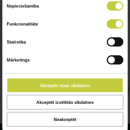
Nepieciešamība
izvēle
#cinitajzivtina
#cin
Funkcionalitāte
Statistika
Mārketings
Akceptēt visas sīkdatnes
Atbild Ihtiologs, Ihtiologs
Akceptēt izvēlētās sīkdatnes
Neakceptēt