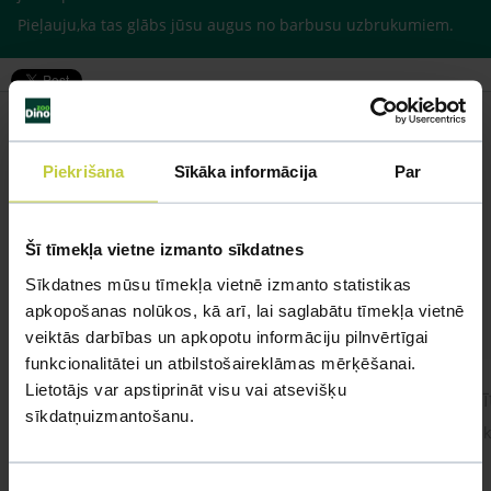
Pieļauju,ka tas glābs jūsu augus no barbusu uzbrukumiem.
Piekrišana
Sīkāka informācija
Par
Līdzīgi jautājumi
Mūsu eksperti spēs atbildēt uz jebkuru Jūsu jautājumu
Šī tīmekļa vietne izmanto sīkdatnes
Sīkdatnes mūsu tīmekļa vietnē izmanto statistikas
UZDOT JAUTĀJUMU
apkopošanas nolūkos, kā arī, lai saglabātu tīmekļa vietnē
veiktās darbības un apkopotu informāciju pilnvērtīgai
funkcionalitātei un atbilstošaireklāmas mērķēšanai.
Lietotājs var apstiprināt visu vai atsevišķu
cīnītājzivtiņa.
Cīnī
sīkdatņuizmantošanu.
#cinitajzivtina Sveiki! Pie mums viņa jau ir
Sveik
gandrīz 2 gadus. Apetīte ir, ēd 1x dienā,
dažreiz 2x dienā.
Piekrišanas