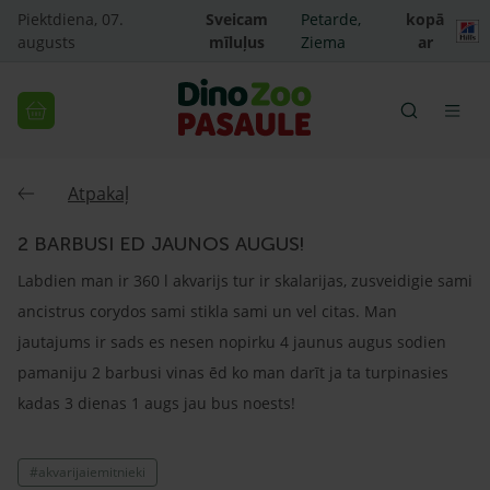
Piektdiena, 07.
Sveicam
Petarde,
kopā
augusts
mīluļus
Ziema
ar
Atpakaļ
2 BARBUSI ED JAUNOS AUGUS!
Labdien man ir 360 l akvarijs tur ir skalarijas, zusveidigie sami
ancistrus corydos sami stikla sami un vel citas. Man
jautajums ir sads es nesen nopirku 4 jaunus augus sodien
pamaniju 2 barbusi vinas ēd ko man darīt ja ta turpinasies
kadas 3 dienas 1 augs jau bus noests!
#akvarijaiemitnieki