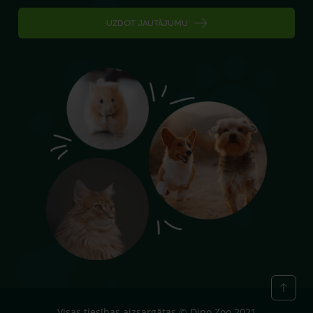
UZDOT JAUTĀJUMU
Visas tiesības aizsargātas © Dino Zoo 2021